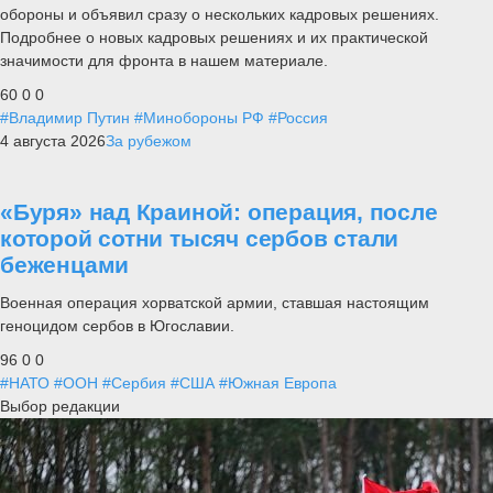
обороны и объявил сразу о нескольких кадровых решениях.
Подробнее о новых кадровых решениях и их практической
значимости для фронта в нашем материале.
60
0
0
#Владимир Путин
#Минобороны РФ
#Россия
4 августа 2026
За рубежом
«Буря» над Краиной: операция, после
которой сотни тысяч сербов стали
беженцами
Военная операция хорватской армии, ставшая настоящим
геноцидом сербов в Югославии.
96
0
0
#НАТО
#ООН
#Сербия
#США
#Южная Европа
Выбор редакции