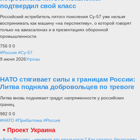
подтвердил свой класс
Российский истребитель пятого поколения Су-57 уже нельзя
воспринимать как машину «на перспективу», о которой говорят
только на авиасалонах и в презентациях оборонной
промышленности.
756
0
0
#Россия
#Су-57
9 июня 2026
Угрозы
НАТО стягивает силы к границам России:
Литва подняла добровольцев по тревоге
Литва вновь поднимает градус напряженности у российских
границ.
982
0
0
#НАТО
#Прибалтика
#Россия
Проект Украина
«Анти Россия» - неужели это реальность? Как удалось бесполому