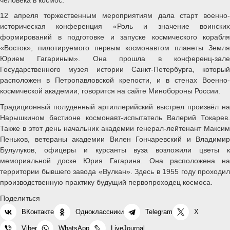
12 апреля торжественным мероприятиям дала старт военно-
историческая конференция «Роль и значение воинских
формирований в подготовке и запуске космического корабля
«Восток», пилотируемого первым космонавтом планеты Земля
Юрием Гагариным». Она прошла в конференц-зале
Государственного музея истории Санкт-Петербурга, который
расположен в Петропавловской крепости, и в стенах Военно-
космической академии, говорится на сайте Минобороны России.
Традиционный полуденный артиллерийский выстрел произвёл на
Нарышкином бастионе космонавт-испытатель Валерий Токарев.
Также в этот день начальник академии генерал-лейтенант Максим
Пеньков, ветераны академии Вилен Гончаревский и Владимир
Булулуков, офицеры и курсанты вуза возложили цветы к
мемориальной доске Юрия Гагарина. Она расположена на
территории бывшего завода «Вулкан». Здесь в 1955 году проходил
производственную практику будущий первопроходец космоса.
Поделиться
ВКонтакте
Одноклассники
Telegram
X
Viber
WhatsApp
LiveJournal