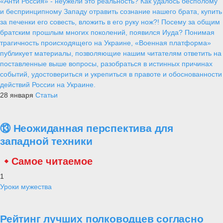
Военным железнодорожникам в
Хакасии поступает новая техника
RedV
11 апреля 2021
901
0
0
Железнодорожное соединение Центрального военного округа,
дислоцированное в Хакасии, получит в 2021 году по
гособоронзаказу около 10 единиц железнодорожной, инженерной и
автомобильной техники.
В течение года в соединение поступят универсальные сваебойные
аппараты УСА-2М, тракторный тягач-дозировщик, кран
железнодорожный КЖ 25 т, автомобильные краны, а также
автомобиль КАМАЗ 65116, говорится на сайте Минобороны
России.
Военнослужащие бригады принимали участие в оказании помощи
в ликвидации последствий наводнения в Иркутской области,
тушению лесных пожаров в Республиках Хакасия, Тыва,
Красноярском крае.