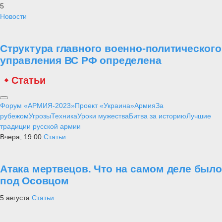
событий, удостовериться и укрепиться в правоте и обоснованности
действий России на Украине.
28 января
Статьи
⑬ Неожиданная перспектива для
западной техники
Самое читаемое
1
Уроки мужества
Рейтинг лучших полководцев согласно
математическим расчетам
2
Техника