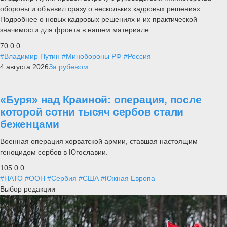
обороны и объявил сразу о нескольких кадровых решениях.
Подробнее о новых кадровых решениях и их практической
значимости для фронта в нашем материале.
70
0
0
#Владимир Путин
#Минобороны РФ
#Россия
4 августа 2026
За рубежом
«Буря» над Краиной: операция, после
которой сотни тысяч сербов стали
беженцами
Военная операция хорватской армии, ставшая настоящим
геноцидом сербов в Югославии.
105
0
0
#НАТО
#ООН
#Сербия
#США
#Южная Европа
Выбор редакции