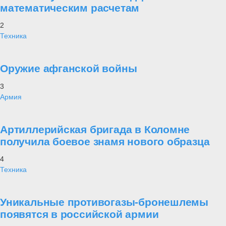
Справочно: железнодорожное соединение было сформировано 6
июля 1932 года. 22 июня 1941 года с началом Великой
Отечественной войны оно вошло в состав войск действующей
армии Юго-Западного фронта. Части соединения начали свой
боевой путь с Западной Украины, а встретили Победу во
Франкфурте-на-Одере. За образцовое выполнение боевых
заданий бригада награждена орденом Красного Знамени. 5
апреля 1945 года за отличие в боях за овладение городом и
крепостью Познань в ходе Варшавско-Познанской наступательной
операции бригаде присвоено почетное наименование
«Познанская». Пяти военнослужащим присвоено звание Героя, а
более семи тысяч воинов-железнодорожников награждены
орденами и медалями СССР.
Проект Украина
«Анти Россия» - неужели это реальность? Как удалось бесполому
и беспринципному Западу отравить сознание нашего брата, купить
за печенки его совесть, вложить в его руку нож?! Посему за общим
братским прошлым многих поколений, появился Иуда? Понимая
трагичность происходящего на Украине, «Военная платформа»
публикует материалы, позволяющие нашим читателям ответить на
поставленные выше вопросы, разобраться в истинных причинах