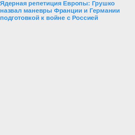
Статьи
Форум «АРМИЯ-2023»
Проект «Украина»
Армия
За
рубежом
Угрозы
Техника
Уроки мужества
Битва за историю
Лучшие
традиции русской армии
Вчера, 19:00
Статьи
Атака мертвецов. Что на самом деле было
под Осовцом
5 августа
Статьи
Фронтовой опыт переводят в систему:
Путин перестроил управление тылом,
вооружениями и беспилотными войсками
4 августа
Статьи