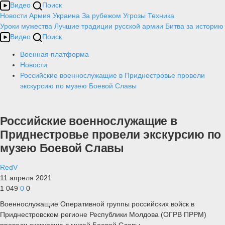
Видео
Поиск
Новости
Армия
Украина
За рубежом
Угрозы
Техника
Уроки мужества
Лучшие традиции русской армии
Битва за историю
Видео
Поиск
Военная платформа
Новости
Российские военнослужащие в Приднестровье провели
экскурсию по музею Боевой Славы
Российские военнослужащие в
Приднестровье провели экскурсию по
музею Боевой Славы
RedV
11 апреля 2021
1 049
0
0
Военнослужащие Оперативной группы российских войск в
Приднестровском регионе Республики Молдова (ОГРВ ПРРМ)
провели экскурсию в музей Боевой Славы.