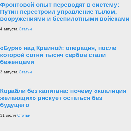
Оружие афганской войны
3
Армия
Артиллерийская бригада в Коломне
получила боевое знамя нового образца
4
Техника
Уникальные противогазы-бронешлемы
появятся в российской армии
5
Новости
Структура главного военно-политического
управления ВС РФ определена