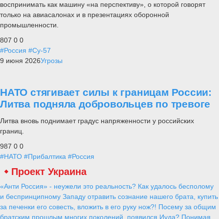
воспринимать как машину «на перспективу», о которой говорят
только на авиасалонах и в презентациях оборонной
промышленности.
807
0
0
#Россия
#Су-57
9 июня 2026
Угрозы
НАТО стягивает силы к границам России:
Литва подняла добровольцев по тревоге
Литва вновь поднимает градус напряженности у российских
границ.
987
0
0
#НАТО
#Прибалтика
#Россия
Проект Украина
«Анти Россия» - неужели это реальность? Как удалось бесполому
и беспринципному Западу отравить сознание нашего брата, купить
за печенки его совесть, вложить в его руку нож?! Посему за общим
братским прошлым многих поколений, появился Иуда? Понимая