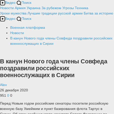
Видео
Поиск
Новости
Армия
Украина
За рубежом
Угрозы
Техника
Уроки мужества
Лучшие традиции русской армии
Битва за историю
Видео
Поиск
Военная платформа
Новости
В канун Нового года члены Совфеда поздравили российских
военнослужащих в Сирии
В канун Нового года члены Совфеда
поздравили российских
военнослужащих в Сирии
Alex
26 декабря 2020
951
0
0
Перед Новым годом российские сенаторы посетили российскую
военную базу Хмеймим и пункт базирования флота Тартус в
Сирии. Об этом сообщил глава комитета Совета Федерации по