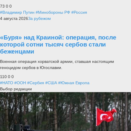
73
0
0
#Владимир Путин
#Минобороны РФ
#Россия
4 августа 2026
За рубежом
«Буря» над Краиной: операция, после
которой сотни тысяч сербов стали
беженцами
Военная операция хорватской армии, ставшая настоящим
геноцидом сербов в Югославии.
110
0
0
#НАТО
#ООН
#Сербия
#США
#Южная Европа
Выбор редакции