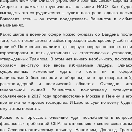
направлением они считают укрепление военных связей Европы и
Америки в рамках сотрудничества по линии НАТО. Как будет
выглядеть это сотрудничество – судить пока рано, однако посыл
Брюсселя ясен – он готов поддерживать Вашингтон в любых
начинаниях.
Каких шагов в военной сфере можно ожидать об Байдена после
того, как он окончательно займет президентское кресло у себя на
родине? По мнению аналитиков, в первую очередь он внесет свои
корректировки в пять доктринальных стратегических установок,
утвержденных Трампом. В этом нет ничего необычного, похожим
образом действую все вновь избираемые лидеры. Однако
существенных изменений ждать не стоит ни в сфере
национальной безопасности и обороны, ни в противоракетной,
ракетно-ядерной и космической областях. Очевидно, что
генеральной линией Вашингтона по-прежнему останутся
объявленное в 2017 году противостояние Москве и Пекину и его
претензии на мировое господство. И Европа, судя по всему, будет
ему в этом помогать.
Кроме того, Брюссель очевидно ждет послаблений в вопросе
финансовых требований США по отношению к своим союзникам
по Североатлантическому альянсу. Напомним, Дональд Трамп