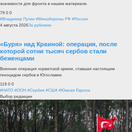
значимости для фронта в нашем материале.
79
0
0
#Владимир Путин
#Минобороны РФ
#Россия
4 августа 2026
За рубежом
«Буря» над Краиной: операция, после
которой сотни тысяч сербов стали
беженцами
Военная операция хорватской армии, ставшая настоящим
геноцидом сербов в Югославии.
119
0
0
#НАТО
#ООН
#Сербия
#США
#Южная Европа
Выбор редакции