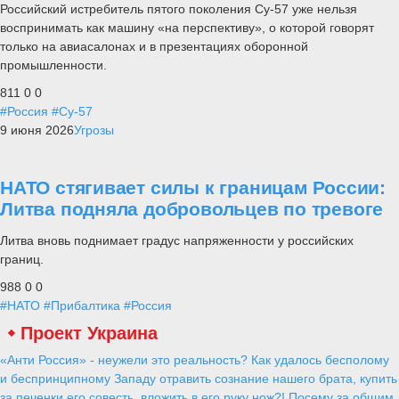
Российский истребитель пятого поколения Су-57 уже нельзя
воспринимать как машину «на перспективу», о которой говорят
только на авиасалонах и в презентациях оборонной
промышленности.
811
0
0
#Россия
#Су-57
9 июня 2026
Угрозы
НАТО стягивает силы к границам России:
Литва подняла добровольцев по тревоге
Литва вновь поднимает градус напряженности у российских
границ.
988
0
0
#НАТО
#Прибалтика
#Россия
Проект Украина
«Анти Россия» - неужели это реальность? Как удалось бесполому
и беспринципному Западу отравить сознание нашего брата, купить
за печенки его совесть, вложить в его руку нож?! Посему за общим