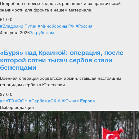
Подробнее о новых кадровых решениях и их практической
значимости для фронта в нашем материале.
61
0
0
#Владимир Путин
#Минобороны РФ
#Россия
4 августа 2026
За рубежом
«Буря» над Краиной: операция, после
которой сотни тысяч сербов стали
беженцами
Военная операция хорватской армии, ставшая настоящим
геноцидом сербов в Югославии.
97
0
0
#НАТО
#ООН
#Сербия
#США
#Южная Европа
Выбор редакции