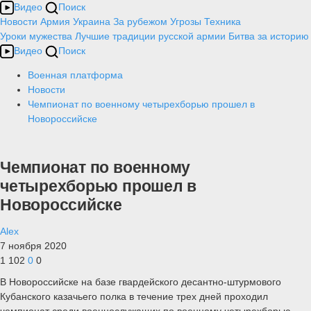
Видео
Поиск
Новости
Армия
Украина
За рубежом
Угрозы
Техника
Уроки мужества
Лучшие традиции русской армии
Битва за историю
Видео
Поиск
Военная платформа
Новости
Чемпионат по военному четырехборью прошел в
Новороссийске
Чемпионат по военному
четырехборью прошел в
Новороссийске
Alex
7 ноября 2020
1 102
0
0
В Новороссийске на базе гвардейского десантно-штурмового
Кубанского казачьего полка в течение трех дней проходил
чемпионат среди военнослужащих по военному четырехборью