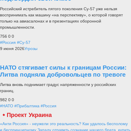
Российский истребитель пятого поколения Су-57 уже нельзя
воспринимать как машину «на перспективу», о которой говорят
только на авиасалонах и в презентациях оборонной
промышленности.
756
0
0
#Россия
#Су-57
9 июня 2026
Угрозы
НАТО стягивает силы к границам России:
Литва подняла добровольцев по тревоге
Литва вновь поднимает градус напряженности у российских
границ.
982
0
0
#НАТО
#Прибалтика
#Россия
Проект Украина
«Анти Россия» - неужели это реальность? Как удалось бесполому
и беспринципному Западу отравить сознание нашего брата, купить