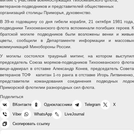
ветеранов-подводников и представителей общественных
организаций столицы Приморья, духовенство.
В 39-ю годовщину со дня гибели корабля, 21 октября 1981 года,
подводники Тихоокеанского флота вспоминали погибших героев. К
братской могиле подводников были возложены венки и живые
цветы, сообщили в Департаменте информации и массовых
коммуникаций Минобороны России.
У могилы состоялся траурный митинг, на котором выступил
председатель Союза моряков-подводников Тихоокеанского флота
вице-адмирал в отставке Александр Конев, председатель Совета
ветеранов ТОФ капитан 1-го ранга в отставке Игорь Литвиненко,
представители командования соединения подводных лодок
Приморской флотилии разнородных сил флота.
Поделиться
ВКонтакте
Одноклассники
Telegram
X
Viber
WhatsApp
LiveJournal
Скопировать ссылку