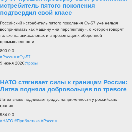
истребитель пятого поколения
подтвердил свой класс
Российский истребитель пятого поколения Су-57 уже нельзя
воспринимать как машину «на перспективу», о которой говорят
только на авиасалонах и в презентациях оборонной
промышленности.
800
0
0
#Россия
#Су-57
9 июня 2026
Угрозы
НАТО стягивает силы к границам России:
Литва подняла добровольцев по тревоге
Литва вновь поднимает градус напряженности у российских
границ.
984
0
0
#НАТО
#Прибалтика
#Россия