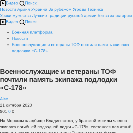
Видео
Поиск
Новости
Армия
Украина
За рубежом
Угрозы
Техника
Уроки мужества
Лучшие традиции русской армии
Битва за историю
Видео
Поиск
Военная платформа
Новости
Военнослужащие и ветераны ТОФ почтили память экипажа
подлодки «С-178»
Военнослужащие и ветераны ТОФ
почтили память экипажа подлодки
«С-178»
Alex
21 октября 2020
901
0
0
На Морском кладбище Владивостока, у братской могилы членов
экипажа погибшей подводной лодки «С-178», состоялся памятный
митинг с участием военнослужащих Тихоокеанского флота,