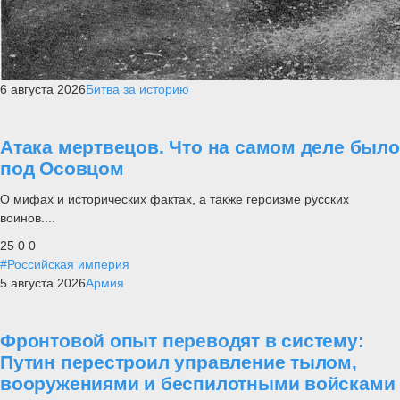
6 августа 2026
Битва за историю
Атака мертвецов. Что на самом деле было
под Осовцом
О мифах и исторических фактах, а также героизме русских
воинов....
25
0
0
#Российская империя
5 августа 2026
Армия
Фронтовой опыт переводят в систему:
Путин перестроил управление тылом,
вооружениями и беспилотными войсками