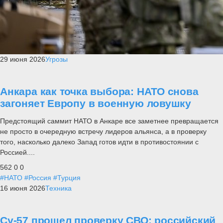
29 июня 2026
Угрозы
Анкара как точка выбора: НАТО снова
загоняет Европу в военную ловушку
Предстоящий саммит НАТО в Анкаре все заметнее превращается
не просто в очередную встречу лидеров альянса, а в проверку
того, насколько далеко Запад готов идти в противостоянии с
Россией....
562
0
0
#НАТО
#Россия
#Турция
16 июня 2026
Техника
Су-57 прошел проверку СВО: российский