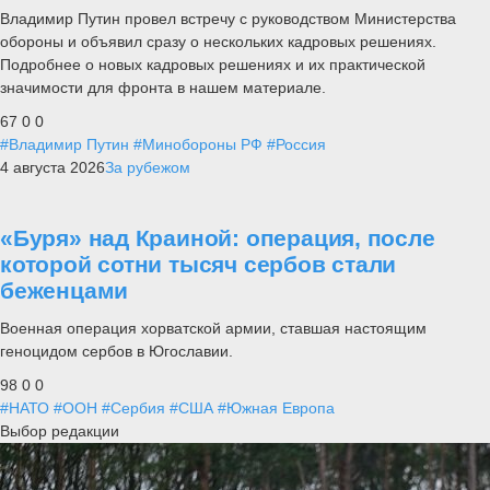
Владимир Путин провел встречу с руководством Министерства
обороны и объявил сразу о нескольких кадровых решениях.
Подробнее о новых кадровых решениях и их практической
значимости для фронта в нашем материале.
67
0
0
#Владимир Путин
#Минобороны РФ
#Россия
4 августа 2026
За рубежом
«Буря» над Краиной: операция, после
которой сотни тысяч сербов стали
беженцами
Военная операция хорватской армии, ставшая настоящим
геноцидом сербов в Югославии.
98
0
0
#НАТО
#ООН
#Сербия
#США
#Южная Европа
Выбор редакции