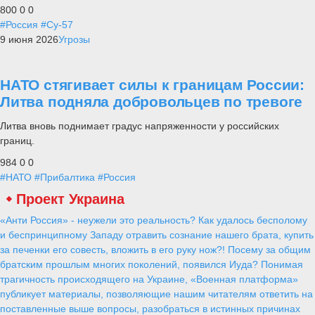
800
0
0
#Россия
#Су-57
9 июня 2026
Угрозы
НАТО стягивает силы к границам России:
Литва подняла добровольцев по тревоге
Литва вновь поднимает градус напряженности у российских
границ.
984
0
0
#НАТО
#Прибалтика
#Россия
Проект Украина
«Анти Россия» - неужели это реальность? Как удалось бесполому
и беспринципному Западу отравить сознание нашего брата, купить
за печенки его совесть, вложить в его руку нож?! Посему за общим
братским прошлым многих поколений, появился Иуда? Понимая
трагичность происходящего на Украине, «Военная платформа»
публикует материалы, позволяющие нашим читателям ответить на
поставленные выше вопросы, разобраться в истинных причинах