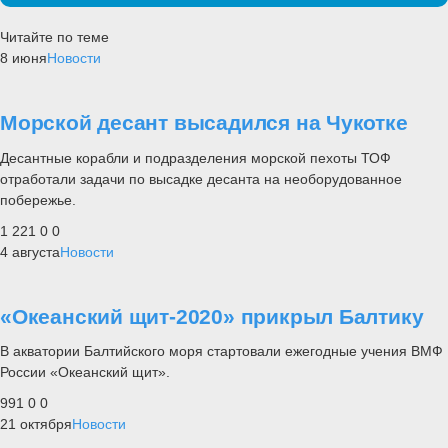
Читайте по теме
8 июня
Новости
Морской десант высадился на Чукотке
Десантные корабли и подразделения морской пехоты ТОФ
отработали задачи по высадке десанта на необорудованное
побережье.
1 221
0
0
4 августа
Новости
«Океанский щит-2020» прикрыл Балтику
В акватории Балтийского моря стартовали ежегодные учения ВМФ
России «Океанский щит».
991
0
0
21 октября
Новости