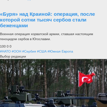
«Буря» над Краиной: операция, после
которой сотни тысяч сербов стали
беженцами
Военная операция хорватской армии, ставшая настоящим
геноцидом сербов в Югославии.
100
0
0
#НАТО
#ООН
#Сербия
#США
#Южная Европа
Выбор редакции