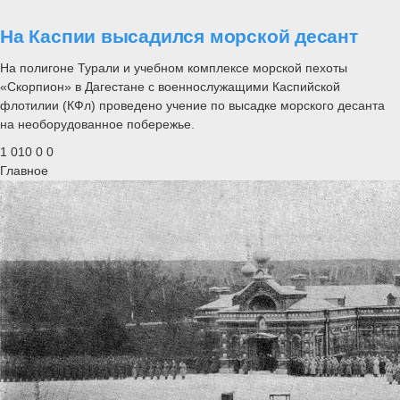
На Каспии высадился морской десант
На полигоне Турали и учебном комплексе морской пехоты
«Скорпион» в Дагестане с военнослужащими Каспийской
флотилии (КФл) проведено учение по высадке морского десанта
на необорудованное побережье.
1 010
0
0
Главное