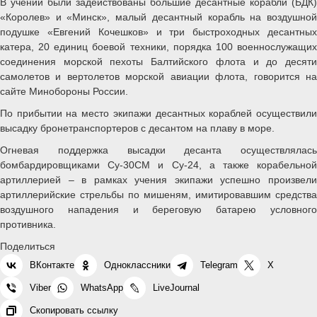
В учении были задействованы большие десантные корабли (БДК)
«Королев» и «Минск», малый десантный корабль на воздушной
подушке «Евгений Кочешков» и три быстроходных десантных
катера, 20 единиц боевой техники, порядка 100 военнослужащих
соединения морской пехоты Балтийского флота и до десяти
самолетов и вертолетов морской авиации флота, говорится на
сайте Минобороны России.
По прибытии на место экипажи десантных кораблей осуществили
высадку бронетранспортеров с десантом на плаву в море.
Огневая поддержка высадки десанта осуществлялась
бомбардировщиками Су-30СМ и Су-24, а также корабельной
артиллерией – в рамках учения экипажи успешно произвели
артиллерийские стрельбы по мишеням, имитировавшим средства
воздушного нападения и береговую батарею условного
противника.
Поделиться
ВКонтакте
Одноклассники
Telegram
X
Viber
WhatsApp
LiveJournal
Скопировать ссылку