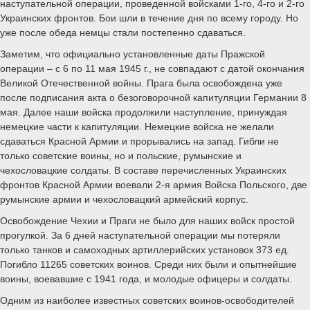
наступательной операции, проведенной войсками 1-го, 4-го и 2-го
Украинских фронтов. Бои шли в течение дня по всему городу. Но
уже после обеда немцы стали постепенно сдаваться.
Заметим, что официально установленные даты Пражской
операции – с 6 по 11 мая 1945 г., не совпадают с датой окончания
Великой Отечественной войны. Прага была освобождена уже
после подписания акта о безоговорочной капитуляции Германии 8
мая. Далее наши войска продолжили наступление, принуждая
немецкие части к капитуляции. Немецкие войска не желали
сдаваться Красной Армии и прорывались на запад. Гибли не
только советские воины, но и польские, румынские и
чехословацкие солдаты. В составе перечисленных Украинских
фронтов Красной Армии воевали 2-я армия Войска Польского, две
румынские армии и чехословацкий армейский корпус.
Освобождение Чехии и Праги не было для наших войск простой
прогулкой. За 6 дней наступательной операции мы потеряли
только танков и самоходных артиллерийских установок 373 ед.
Погибло 11265 советских воинов. Среди них были и опытнейшие
воины, воевавшие с 1941 года, и молодые офицеры и солдаты.
Одним из наиболее известных советских воинов-освободителей