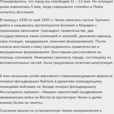
Планировалось, что город мы освободим 11 – 12 мая. Но ситуация
резко изменилась 5 мая, когда совершенно стихийно в Праге
началось восстание.
В период с 1939 по май 1945 гг. Чехия являлась частью Третьего
рейха и называлась протекторатом Богемия и Моравия с
признаками автономии (президент, правительство, два
государственных языка (немецкий и чешский), денежная единица,
свои полиция, жандармерия, воинские формирования). После
начала восстания к нему присоединилось правительство и
вооруженные формирования. Восставшие рассчитывали на
помощь союзников. Немецкому гарнизону города, состоящему из
вспомогательных частей, была предложена почетная капитуляция.
6 мая начальник штаба верховного главнокомандования вермахта
генерал-фельдмаршал Кейтель в директиве командующему
немецкими войсками на Западе генерал-фельдмаршалу
Кессельрингу приказал: «Никаких препятствий продвижению
американских войск на Восток (в протекторат Чехия и далее
южнее) более не чинить».
Союзники вышли на установленную линию разграничения и