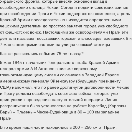
Украинского фронта, которые внесли основной вклад в
освобождение столицы Чехии. Сегодня подвиги советских воинов
при освобождении Праги и Чехии подвергаются сомнению, а роль
Красной Армии последовательно низводится определенными
чешскими деятелями до простого занятия города уже свободного
от фашистских войск. Настоящими же освободителями Праги эти
деятели называют восставших горожан и власовцев, воевавших 6 и
7 мая с немецкими частями на улицах чешской столицы.
Как же развивались события 75 лет назад?
5 мая 1945 г. начальник Генерального штаба Красной Армии
генерал армии А.И.Антонов в письме верховному
главнокомандующему силами союзников в Западной Европе
американскому генералу Эйзенхауэру (будущему президенту
США) напомнил, что по ранее достигнутой договоренности Чехию
и Прагу должны освобождать советские войска, которые уже
приступили к проведению наступательной операции. Линия
разграничения была установлена на рубеже Карлсбад (Карловы
Вары) – Пльзень – Ческе-Будейовице в 80 – 100 км западнее
Праги.
В то время наши части находились в 200 – 250 км от Праги.