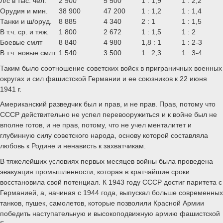
Л/с в тыс. чел.
2 900
5 500
1 : 1,9
1 : 2,2
Орудия и мин.
38 900
47 200
1 : 1,2
1 : 1,4
Танки и ш/оруд.
8 885
4 340
2 : 1
1 : 1,5
В т.ч. ср. и тяж.
1 800
2 672
1 : 1,5
1 : 2
Боевые смлт
8 840
4 980
1,8 : 1
1 : 2-3
В т.ч. новые смлт
1 540
3 500
1 : 2,3
1 : 3-4
Таким было соотношение советских войск в приграничных военных
округах и сил фашистской Германии и ее союзников к 22 июня
1941 г.
Американский разведчик был и прав, и не прав. Прав, потому что
СССР действительно не успел перевооружиться и к войне был не
вполне готов, и не прав, потому, что не учел менталитет и
глубинную силу советского народа, основу которой составляла
любовь к Родине и ненависть к захватчикам.
В тяжелейших условиях первых месяцев войны была проведена
эвакуация промышленности, которая в кратчайшие сроки
восстановила свой потенциал. К 1943 году СССР достиг паритета с
Германией, а, начиная с 1944 года, выпускал больше современных
танков, пушек, самолетов, которые позволили Красной Армии
победить наступательную и высокоподвижную армию фашистской