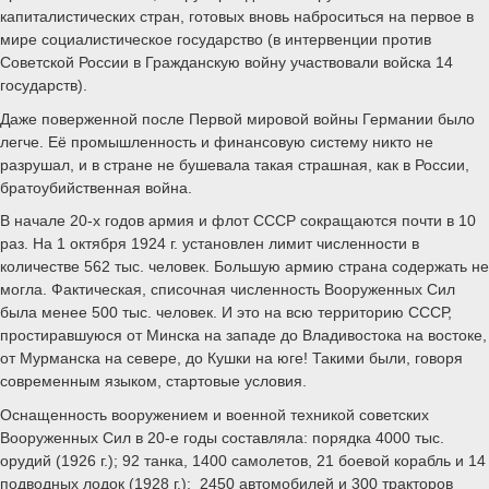
капиталистических стран, готовых вновь наброситься на первое в
мире социалистическое государство (в интервенции против
Советской России в Гражданскую войну участвовали войска 14
государств).
Даже поверженной после Первой мировой войны Германии было
легче. Её промышленность и финансовую систему никто не
разрушал, и в стране не бушевала такая страшная, как в России,
братоубийственная война.
В начале 20-х годов армия и флот СССР сокращаются почти в 10
раз. На 1 октября 1924 г. установлен лимит численности в
количестве 562 тыс. человек. Большую армию страна содержать не
могла. Фактическая, списочная численность Вооруженных Сил
была менее 500 тыс. человек. И это на всю территорию СССР,
простиравшуюся от Минска на западе до Владивостока на востоке,
от Мурманска на севере, до Кушки на юге! Такими были, говоря
современным языком, стартовые условия.
Оснащенность вооружением и военной техникой советских
Вооруженных Сил в 20-е годы составляла: порядка 4000 тыс.
орудий (1926 г.); 92 танка, 1400 самолетов, 21 боевой корабль и 14
подводных лодок (1928 г.); 2450 автомобилей и 300 тракторов