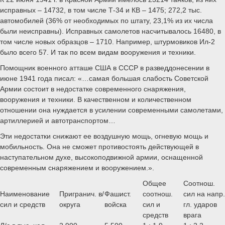
исправных – 14732, в том числе Т-34 и КВ – 1475; 272,2 тыс.
автомобилей (36% от необходимых по штату, 23,1% из их числа
были неисправны). Исправных самолетов насчитывалось 16480, в
том числе новых образцов – 1710. Например, штурмовиков Ил-2
было всего 57. И так по всем видам вооружения и техники.
Помощник военного атташе США в СССР в разведдонесении в
июне 1941 года писал: «…самая большая слабость Советской
Армии состоит в недостатке современного снаряжения,
вооружения и техники. В качественном и количественном
отношении она нуждается в усилении современными самолетами,
артиллерией и автотранспортом…
Эти недостатки снижают ее воздушную мощь, огневую мощь и
мобильность. Она не сможет противостоять действующей в
наступательном духе, высокоподвижной армии, оснащенной
современным снаряжением и вооружением.».
Общее
Соотнош.
Наименование
Пригранич. в/
Фашист.
соотнош.
сил на напр.
сил и средств
округа
войска
сил и
гл. ударов
средств
врага