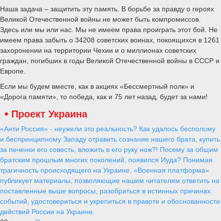
Наша задача – защитить эту память. В борьбе за правду о героях
Великой Отечественной войны не может быть компромиссов.
Здесь или мы или нас. Мы не имеем права проиграть этот бой. Не
имеем права забыть о 34208 советских воинах, покоящихся в 1261
захоронении на территории Чехии и о миллионах советских
граждан, погибших в годы Великой Отечественной войны в СССР и
Европе.
Если мы будем вместе, как в акциях «Бессмертный полк» и
«Дорога памяти», то победа, как и 75 лет назад, будет за нами!
Проект Украина
«Анти Россия» - неужели это реальность? Как удалось бесполому
и беспринципному Западу отравить сознание нашего брата, купить
за печенки его совесть, вложить в его руку нож?! Посему за общим
братским прошлым многих поколений, появился Иуда? Понимая
трагичность происходящего на Украине, «Военная платформа»
публикует материалы, позволяющие нашим читателям ответить на
поставленные выше вопросы, разобраться в истинных причинах
событий, удостовериться и укрепиться в правоте и обоснованности
действий России на Украине.