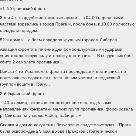
«1-й Украинский фронт
3-я и 4-я гвардейские танковые армии… в 04.00 передовыми
частями ворвались в город Прага и, после боев, к 10.00 полностью
овладели городом.
52-я армия… с боем овладела крупным городом Либерец...
Авиация фронта в течение дня бомбо-штурмовыми ударами
уничтожала живую силу и технику противника… В воздушных боях
сбито 2 самолета противника…
Войска 4-го Украинского фронта преследовали противника, не
пожелавшего сдаваться в плен нашим частям, и подвижной
группой вошли в Прагу…
2-й Украинский фронт
…40-я армия, встречая сопротивление и на отдельных
направлениях контратаки мелких групп противника, форсировала
р. Свитава на участке Райец, Бабице…»
Сводка и другие документы безусловно свидетельствуют – Прага
была освобождена 9 мая в ходе Пражской стратегической