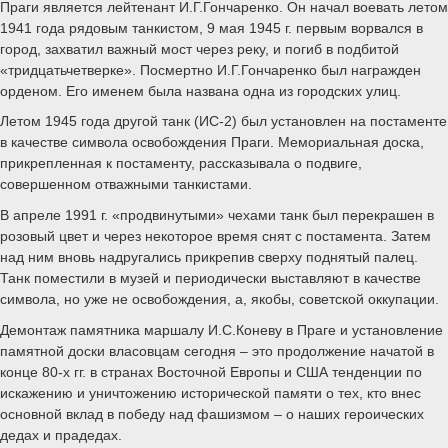
Праги является лейтенант И.Г.Гончаренко. Он начал воевать летом
1941 года рядовым танкистом, 9 мая 1945 г. первым ворвался в
город, захватил важный мост через реку, и погиб в подбитой
«тридцатьчетверке». Посмертно И.Г.Гончаренко был награжден
орденом. Его именем была названа одна из городских улиц.
Летом 1945 года другой танк (ИС-2) был установлен на постаменте
в качестве символа освобождения Праги. Мемориальная доска,
прикрепленная к постаменту, рассказывала о подвиге,
совершенном отважными танкистами.
В апреле 1991 г. «продвинутыми» чехами танк был перекрашен в
розовый цвет и через некоторое время снят с постамента. Затем
над ним вновь надругались прикрепив сверху поднятый палец.
Танк поместили в музей и периодически выставляют в качестве
символа, но уже не освобождения, а, якобы, советской оккупации.
Демонтаж памятника маршалу И.С.Коневу в Праге и установление
памятной доски власовцам сегодня – это продолжение начатой в
конце 80-х гг. в странах Восточной Европы и США тенденции по
искажению и уничтожению исторической памяти о тех, кто внес
основной вклад в победу над фашизмом – о наших героических
дедах и прадедах.