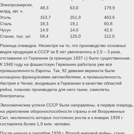
Электроэнергия,
48,3
63,0
179,9
млрд, квт. ч.
Уголь
153,7
251,9
463,6
Сталь
18,3
19,1
60,8
Чугун
14,9
14,0
42,6
Станки, тыс. шт.
58,4
125,0
112,0
Разница очевидна. Несмотря на то, что производство основных
видов продукции в СССР за 8 лет увеличилось в 2,5 – 3 раза,
отставание от Германии (в границах 1937 г.) было существенным.
К 1940 году на фашистскую Германию работала уже вся
промышленность Европы. Так, 92 дивизии вермахта были
оснащены французскими автомобилями, а промышленность
Австрии и Чехии, входивших в Германию в качестве областей
рейха, планово производила для него танки, самолеты,
боеприпасы.
Экономические успехи СССР были направлены, в первую очередь,
на укрепление обороноспособности страны и её Вооруженных
Сил, численность которых постоянно росла и к январю 1939 г.
составляла более 1,9 млн. человек.
После начала в сентябре 1939 г. Второй мировой войны, стало