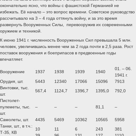
окончательно ясно, что войны с фашистской Германией не
избежать. Её начало – это вопрос времени. Советское руководство
рассчитывало на 3 – 4 года оттянуть войну, и за это время
развернуть Вооруженных Силы, перевооружив их современными
оружием и техникой.
К июню 1941 г. численность Вооруженных Сил превышала 5 млн.
человек, увеличившись менее чем за 2 года почти в 2,5 раза. Рост
поставок вооружения и боеприпасов в предвоенные годы
впечатляет.
01. – 06.
Вооружение
1937
1938
1939
1940
1941 г.
Орудия, шт.
5443
12340
17066
15096
7913
Винтовки, тыс.
567,4
1124,7
1396,7
1395,0
792,0
шт.
Пистолет-
пулеметы, тыс.
–
–
–
81,1
–
шт.
Самолеты, шт.
4435
5469
10362
10565
5958
Танки, шт., в т.ч.:
10
11
6
243
381
Т-35, КВ
39
96
131
127
1110