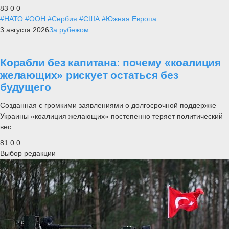
83
0
0
#НАТО
#ООН
#Сербия
#США
#Южная Европа
3 августа 2026
За рубежом
Корабли без капитана: почему «коалиция
желающих» рискует остаться без
будущего
Созданная с громкими заявлениями о долгосрочной поддержке
Украины «коалиция желающих» постепенно теряет политический
вес.
81
0
0
Выбор редакции