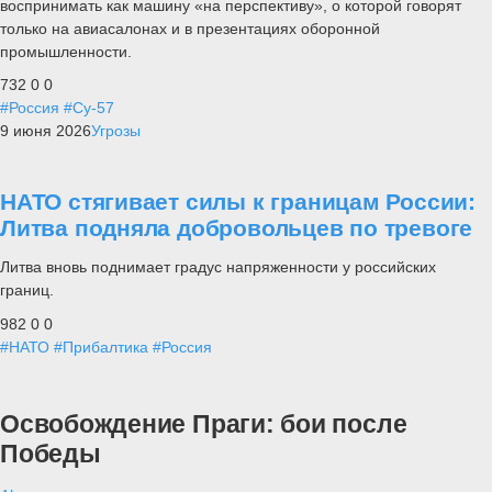
воспринимать как машину «на перспективу», о которой говорят
только на авиасалонах и в презентациях оборонной
промышленности.
732
0
0
#Россия
#Су-57
9 июня 2026
Угрозы
НАТО стягивает силы к границам России:
Литва подняла добровольцев по тревоге
Литва вновь поднимает градус напряженности у российских
границ.
982
0
0
#НАТО
#Прибалтика
#Россия
Освобождение Праги: бои после
Победы