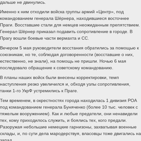
дальше не двинулись.
Именно к ним отходили войска группы армий «Центр», под
командованием генерала Шёрнера, находившиеся восточнее
Праги. Восставшие стали для немцев неожиданным препятствием.
Генерал Шёрнер приказал подавить сопротивление в городе. В
Прагу вошли боевые части вермахта и СС.
Вечером 5 мая руководители восстания обратились за помощью к
союзникам, но те, соблюдая договоренности (восставшие о них,
естественно, не знали), на помощь не пришли. Ночью 6 мая
последовало обращение к советскому командованию.
В планы наших войск были внесены корректировки, темп
наступления резко увеличился и, обходя узлы сопротивления,
танки 1-го УкрФ устремились к Праге.
Тем временем, в окрестностях города находилась 1 дивизия РОА
под командованием генерала Буняченко (более 10 тыс. человек с
тяжелым вооружением). Как и любые предатели, они ненавидели
тех, кому приходилось служить, и боялись тех, кого предали.
Разоружая небольшие немецкие гарнизоны, захватывая военные
склады, и, по сути дела мародерствуя, власовцы тоже двигались на
запад.