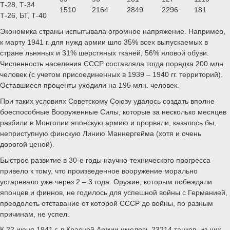
Т-28, Т-34
1510
2164
2849
2296
181
Т-26, БТ, Т-40
Экономика страны испытывала огромное напряжение. Например,
к марту 1941 г. для нужд армии шло 35% всех выпускаемых в
стране льняных и 31% шерстяных тканей, 56% яловой обуви.
Численность населения СССР составляла тогда порядка 200 млн.
человек (с учетом присоединенных в 1939 – 1940 гг. территорий).
Оставшиеся проценты уходили на 195 млн. человек.
При таких условиях Советскому Союзу удалось создать вполне
боеспособные Вооруженные Силы, которые за несколько месяцев
разбили в Монголии японскую армию и прорвали, казалось бы,
неприступную финскую Линию Маннергейма (хотя и очень
дорогой ценой).
Быстрое развитие в 30-е годы научно-технического прогресса
привело к тому, что произведенное вооружение морально
устаревало уже через 2 – 3 года. Оружие, которым побеждали
японцев и финнов, не годилось для успешной войны с Германией,
преодолеть отставание от которой СССР до войны, по разным
причинам, не успел.
К 22 июня 1941 г. в Красной Армии имелось 23214 танков, из них