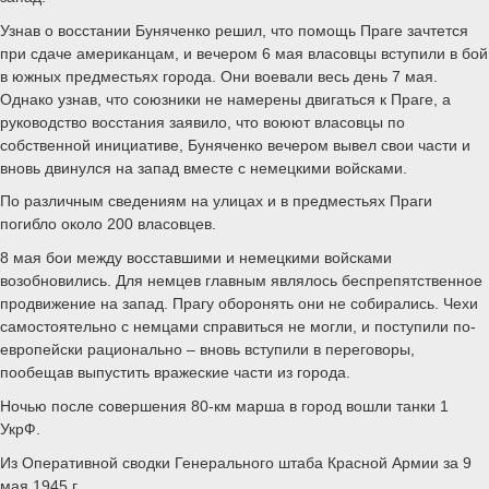
Узнав о восстании Буняченко решил, что помощь Праге зачтется
при сдаче американцам, и вечером 6 мая власовцы вступили в бой
в южных предместьях города. Они воевали весь день 7 мая.
Однако узнав, что союзники не намерены двигаться к Праге, а
руководство восстания заявило, что воюют власовцы по
собственной инициативе, Буняченко вечером вывел свои части и
вновь двинулся на запад вместе с немецкими войсками.
По различным сведениям на улицах и в предместьях Праги
погибло около 200 власовцев.
8 мая бои между восставшими и немецкими войсками
возобновились. Для немцев главным являлось беспрепятственное
продвижение на запад. Прагу оборонять они не собирались. Чехи
самостоятельно с немцами справиться не могли, и поступили по-
европейски рационально – вновь вступили в переговоры,
пообещав выпустить вражеские части из города.
Ночью после совершения 80-км марша в город вошли танки 1
УкрФ.
Из Оперативной сводки Генерального штаба Красной Армии за 9
мая 1945 г.