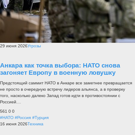
29 июня 2026
Угрозы
Анкара как точка выбора: НАТО снова
загоняет Европу в военную ловушку
Предстоящий саммит НАТО в Анкаре все заметнее превращается
не просто в очередную встречу лидеров альянса, а в проверку
того, насколько далеко Запад готов идти в противостоянии с
Россией....
561
0
0
#НАТО
#Россия
#Турция
16 июня 2026
Техника