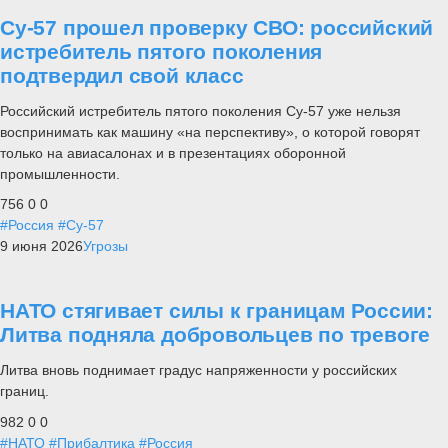
Су-57 прошел проверку СВО: российский
истребитель пятого поколения
подтвердил свой класс
Российский истребитель пятого поколения Су-57 уже нельзя
воспринимать как машину «на перспективу», о которой говорят
только на авиасалонах и в презентациях оборонной
промышленности.
756
0
0
#Россия
#Су-57
9 июня 2026
Угрозы
НАТО стягивает силы к границам России:
Литва подняла добровольцев по тревоге
Литва вновь поднимает градус напряженности у российских
границ.
982
0
0
#НАТО
#Прибалтика
#Россия