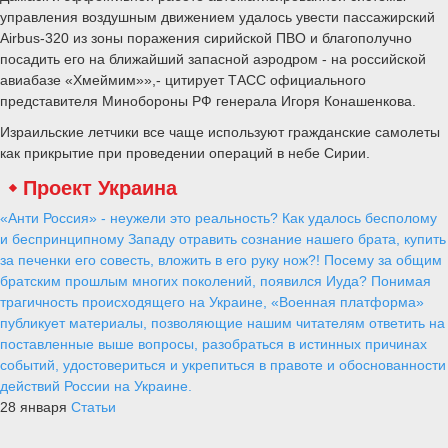
управления воздушным движением удалось увести пассажирский
Airbus-320 из зоны поражения сирийской ПВО и благополучно
посадить его на ближайший запасной аэродром - на российской
авиабазе «Хмеймим»»,- цитирует ТАСС официального
представителя Минобороны РФ генерала Игоря Конашенкова.
Израильские летчики все чаще используют гражданские самолеты
как прикрытие при проведении операций в небе Сирии.
Проект Украина
«Анти Россия» - неужели это реальность? Как удалось бесполому
и беспринципному Западу отравить сознание нашего брата, купить
за печенки его совесть, вложить в его руку нож?! Посему за общим
братским прошлым многих поколений, появился Иуда? Понимая
трагичность происходящего на Украине, «Военная платформа»
публикует материалы, позволяющие нашим читателям ответить на
поставленные выше вопросы, разобраться в истинных причинах
событий, удостовериться и укрепиться в правоте и обоснованности
действий России на Украине.
28 января
Статьи