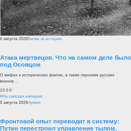
6 августа 2026
Битва за историю
Атака мертвецов. Что на самом деле было
под Осовцом
О мифах и исторических фактах, а также героизме русских
воинов....
23
0
0
#Российская империя
5 августа 2026
Армия
Фронтовой опыт переводят в систему:
Путин перестроил управление тылом,