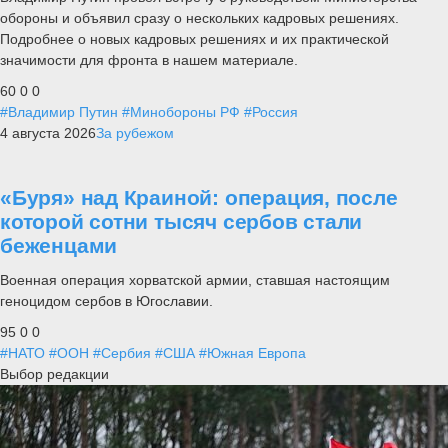
обороны и объявил сразу о нескольких кадровых решениях.
Подробнее о новых кадровых решениях и их практической
значимости для фронта в нашем материале.
60
0
0
#Владимир Путин
#Минобороны РФ
#Россия
4 августа 2026
За рубежом
«Буря» над Краиной: операция, после
которой сотни тысяч сербов стали
беженцами
Военная операция хорватской армии, ставшая настоящим
геноцидом сербов в Югославии.
95
0
0
#НАТО
#ООН
#Сербия
#США
#Южная Европа
Выбор редакции