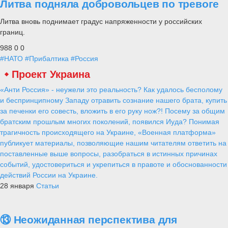
Литва подняла добровольцев по тревоге
Литва вновь поднимает градус напряженности у российских
границ.
988
0
0
#НАТО
#Прибалтика
#Россия
Проект Украина
«Анти Россия» - неужели это реальность? Как удалось бесполому
и беспринципному Западу отравить сознание нашего брата, купить
за печенки его совесть, вложить в его руку нож?! Посему за общим
братским прошлым многих поколений, появился Иуда? Понимая
трагичность происходящего на Украине, «Военная платформа»
публикует материалы, позволяющие нашим читателям ответить на
поставленные выше вопросы, разобраться в истинных причинах
событий, удостовериться и укрепиться в правоте и обоснованности
действий России на Украине.
28 января
Статьи
⑬ Неожиданная перспектива для