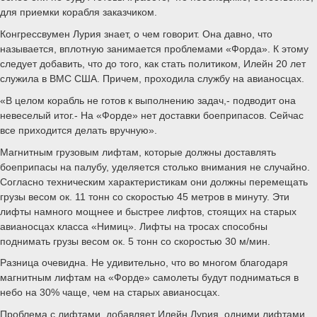
для приемки корабля заказчиком.
Конгрессвумен Лурия знает, о чем говорит. Она давно, что
называется, вплотную занимается проблемами «Форда». К этому
следует добавить, что до того, как стать политиком, Илейн 20 лет
служила в ВМС США. Причем, проходила службу на авианосцах.
«В целом корабль не готов к выполнению задач,- подводит она
невеселый итог.- На «Форде» нет доставки боеприпасов. Сейчас
все приходится делать вручную».
Магнитным грузовым лифтам, которые должны доставлять
боеприпасы на палубу, уделяется столько внимания не случайно.
Согласно техническим характеристикам они должны перемещать
грузы весом ок. 11 тонн со скоростью 45 метров в минуту. Эти
лифты намного мощнее и быстрее лифтов, стоящих на старых
авианосцах класса «Нимиц». Лифты на тросах способны
поднимать грузы весом ок. 5 тонн со скоростью 30 м/мин.
Разница очевидна. Не удивительно, что во многом благодаря
магнитным лифтам на «Форде» самолеты будут подниматься в
небо на 30% чаще, чем на старых авианосцах.
Проблема с лифтами, добавляет Илейн Лурия, одними лифтами,