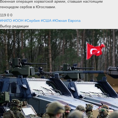
Военная операция хорватской армии, ставшая настоящим
геноцидом сербов в Югославии.
119
0
0
#НАТО
#ООН
#Сербия
#США
#Южная Европа
Выбор редакции