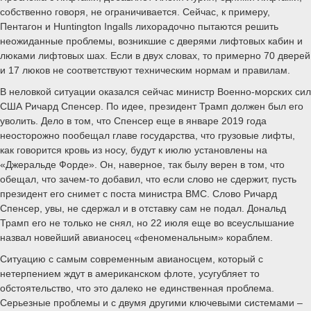
собственно говоря, не ограничивается. Сейчас, к примеру,
Пентагон и Huntington Ingalls лихорадочно пытаются решить
неожиданные проблемы, возникшие с дверями лифтовых кабин и
люками лифтовых шах. Если в двух словах, то примерно 70 дверей
и 17 люков не соответствуют техническим нормам и правилам.
В неловкой ситуации оказался сейчас министр Военно-морских сил
США Ричард Спенсер. По идее, президент Трамп должен был его
уволить. Дело в том, что Спенсер еще в январе 2019 года
неосторожно пообещал главе государства, что грузовые лифты,
как говорится кровь из носу, будут к июлю установлены на
«Джеральде Форде». Он, наверное, так былу верен в том, что
обещал, что зачем-то добавил, что если слово не сдержит, пусть
президент его снимет с поста министра ВМС. Слово Ричард
Спенсер, увы, не сдержал и в отставку сам не подал. Дональд
Трамп его не только не снял, но 22 июля еще во всеуслышание
назвал новейший авианосец «феноменальным» кораблем.
Ситуацию с самым современным авианосцем, который с
нетерпением ждут в американском флоте, усугубляет то
обстоятельство, что это далеко не единственная проблема.
Серьезные проблемы и с двумя другими ключевыми системами –