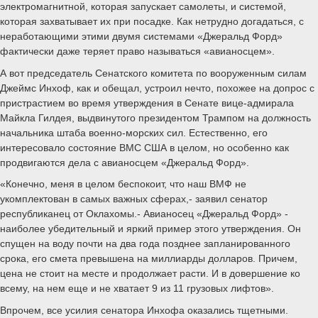
электромагнитной, которая запускает самолеты, и системой,
которая захватывает их при посадке. Как нетрудно догадаться, с
неработающими этими двумя системами «Джеральд Форд»
фактически даже теряет право называться «авианосцем».
А вот председатель Сенатского комитета по вооруженным силам
Джеймс Инхоф, как и обещал, устроил нечто, похожее на допрос с
пристрастием во время утверждения в Сенате вице-адмирала
Майкла Гилдея, выдвинутого президентом Трампом на должность
начальника штаба военно-морских сил. Естественно, его
интересовало состояние ВМС США в целом, но особенно как
продвигаются дела с авианосцем «Джеральд Форд».
«Конечно, меня в целом беспокоит, что наш ВМФ не
укомплектован в самых важных сферах,- заявил сенатор
республиканец от Оклахомы.- Авианосец «Джеральд Форд» -
наиболее убедительный и яркий пример этого утверждения. Он
спущен на воду почти на два года позднее запланированного
срока, его смета превышена на миллиарды долларов. Причем,
цена не стоит на месте и продолжает расти. И в довершение ко
всему, на нем еще и не хватает 9 из 11 грузовых лифтов».
Впрочем, все усилия сенатора Инхофа оказались тщетными.