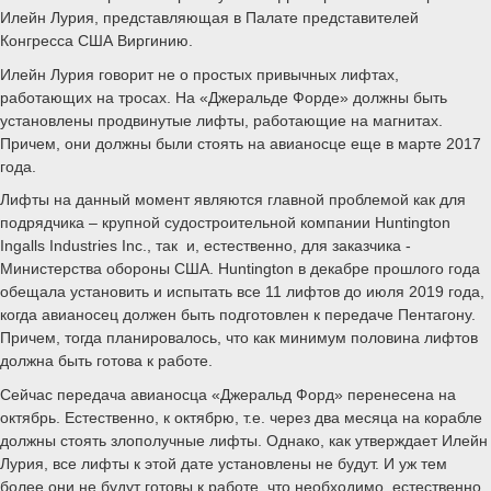
Илейн Лурия, представляющая в Палате представителей
Конгресса США Виргинию.
Илейн Лурия говорит не о простых привычных лифтах,
работающих на тросах. На «Джеральде Форде» должны быть
установлены продвинутые лифты, работающие на магнитах.
Причем, они должны были стоять на авианосце еще в марте 2017
года.
Лифты на данный момент являются главной проблемой как для
подрядчика – крупной судостроительной компании Huntington
Ingalls Industries Inc., так и, естественно, для заказчика -
Министерства обороны США. Huntington в декабре прошлого года
обещала установить и испытать все 11 лифтов до июля 2019 года,
когда авианосец должен быть подготовлен к передаче Пентагону.
Причем, тогда планировалось, что как минимум половина лифтов
должна быть готова к работе.
Сейчас передача авианосца «Джеральд Форд» перенесена на
октябрь. Естественно, к октябрю, т.е. через два месяца на корабле
должны стоять злополучные лифты. Однако, как утверждает Илейн
Лурия, все лифты к этой дате установлены не будут. И уж тем
более они не будут готовы к работе, что необходимо, естественно,