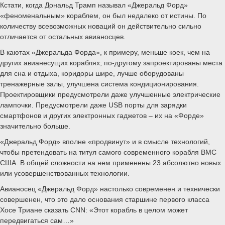
Кстати, когда Дональд Трамп называл «Джеральд Форд»
«феноменальным» кораблем, он был недалеко от истины. По
количеству всевозможных новаций он действительно сильно
отличается от остальных авианосцев.
В каютах «Джеральда Форда», к примеру, меньше коек, чем на
других авианесущих кораблях; по-другому запроектированы места
для сна и отдыха, коридоры шире, лучше оборудованы
тренажерные залы, улучшена система кондиционирования.
Проектировщики предусмотрели даже улучшенные электрические
лампочки. Предусмотрели даже USB порты для зарядки
смартфонов и других электронных гаджетов – их на «Форде»
значительно больше.
«Джеральд Форд» вполне «продвинут» и в смысле технологий,
чтобы претендовать на титул самого современного корабля ВМС
США. В общей сложности на нем применены 23 абсолютно новых
или усовершенствованных технологии.
Авианосец «Джеральд Форд» настолько современен и технически
совершенен, что это дало основания старшине первого класса
Хосе Триане сказать CNN: «Этот корабль в целом может
передвигаться сам…»