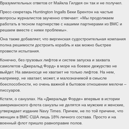
Вразумительных ответов от Майкла Гилдея он так и не получил.
Пресс-секретарь Huntington Ingalls Беки Брентон на частые
вопросы журналистов заученно отвечает: «Мы продолжаем
работать в тесном партнерстве с нашими партнерами из ВМС и
решаем вместе с ними проблемы».
Она также добавляет, что виргинская судостроительная компания
полна решимости достроить корабль и как можно быстрее
провести испытания.
Конечно, без грузовых лифтов и систем запуска и захвата
самолетов «Джеральд Форд» в море на боевое дежурство не
выйдет. На авианосце не хватает не только лифтов. На нем,
например, не хватает, может, и малозначимой в смысле
боеспособности, но очень важной в бытовом отношении мелочи –
писсуаров.
Кстати, о санузлах. На «Джеральде Форде» впервые в истории
американского флота санузлы не делятся на мужские и женские,
утверждает издание Navy Times. Причем, не по той причине, что
женщин в ВМС США лишь 18% личного состава. Просто и на
военный флот пришло равноправие полов.