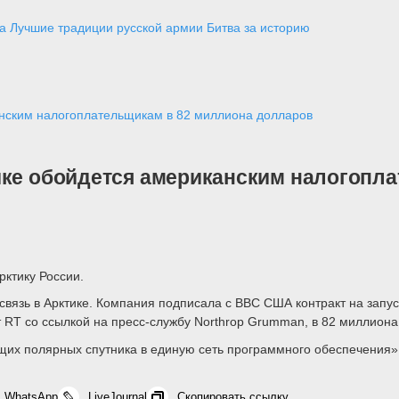
а
Лучшие традиции русской армии
Битва за историю
анским налогоплательщикам в 82 миллиона долларов
ике обойдется американским налогопл
рктику России.
связь в Арктике. Компания подписала с ВВС США контракт на запу
 RT со ссылкой на пресс-службу Northrop Grumman, в 82 миллиона
щих полярных спутника в единую сеть программного обеспечения»
WhatsApp
LiveJournal
Скопировать ссылку