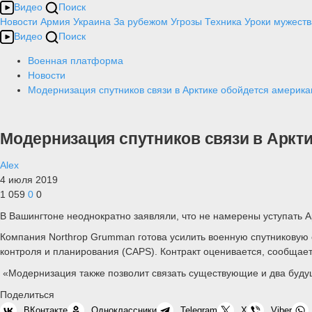
Видео
Поиск
Новости
Армия
Украина
За рубежом
Угрозы
Техника
Уроки мужеств
Видео
Поиск
Военная платформа
Новости
Модернизация спутников связи в Арктике обойдется америк
Модернизация спутников связи в Аркт
Alex
4 июля 2019
1 059
0
0
В Вашингтоне неоднократно заявляли, что не намерены уступать А
Компания Northrop Grumman готова усилить военную спутниковую 
контроля и планирования (CAPS). Контракт оценивается, сообщает
«Модернизация также позволит связать существующие и два буду
Поделиться
ВКонтакте
Одноклассники
Telegram
X
Viber