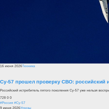
16 июня 2026
Техника
Су-57 прошел проверку СВО: российский и
Российский истребитель пятого поколения Су-57 уже нельзя воспр
728
0
0
#Россия
#Су-57
9 июня 2026
Угрозы