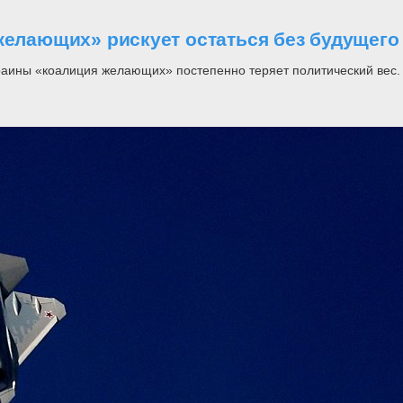
желающих» рискует остаться без будущего
раины «коалиция желающих» постепенно теряет политический вес.