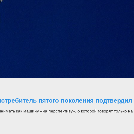
стребитель пятого поколения подтвердил 
инимать как машину «на перспективу», о которой говорят только н