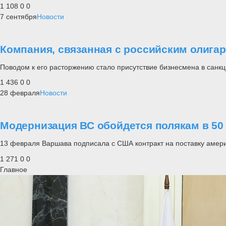
1 108
0
0
7 сентября
Новости
Компания, связанная с российским олигар
Поводом к его расторжению стало присутствие бизнесмена в санк
1 436
0
0
28 февраля
Новости
Модернизация ВС обойдется полякам в 5
13 февраля Варшава подписала с США контракт на поставку амер
1 271
0
0
Главное