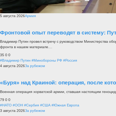
5 августа 2026
Армия
Фронтовой опыт переводят в систему: П
Владимир Путин провел встречу с руководством Министерства обо
фронта в нашем материале....
35
0
0
#Владимир Путин
#Минобороны РФ
#Россия
4 августа 2026
За рубежом
«Буря» над Краиной: операция, после кот
Военная операция хорватской армии, ставшая настоящим геноцид
79
0
0
#НАТО
#ООН
#Сербия
#США
#Южная Европа
3 августа 2026
За рубежом