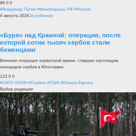
88
0
0
#Владимир Путин
#Минобороны РФ
#Россия
4 августа 2026
За рубежом
«Буря» над Краиной: операция, после
которой сотни тысяч сербов стали
беженцами
Военная операция хорватской армии, ставшая настоящим
геноцидом сербов в Югославии.
123
0
0
#НАТО
#ООН
#Сербия
#США
#Южная Европа
Выбор редакции