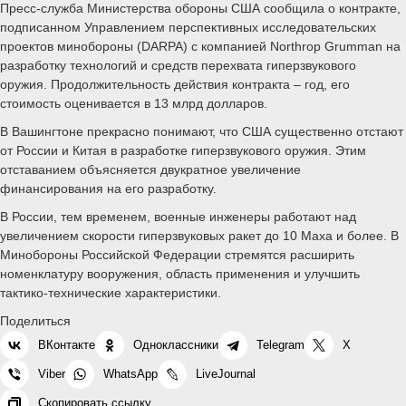
Пресс-служба Министерства обороны США сообщила о контракте,
подписанном Управлением перспективных исследовательских
проектов минобороны (DARPA) с компанией Northrop Grumman на
разработку технологий и средств перехвата гиперзвукового
оружия. Продолжительность действия контракта – год, его
стоимость оценивается в 13 млрд долларов.
В Вашингтоне прекрасно понимают, что США существенно отстают
от России и Китая в разработке гиперзвукового оружия. Этим
отставанием объясняется двукратное увеличение
финансирования на его разработку.
В России, тем временем, военные инженеры работают над
увеличением скорости гиперзвуковых ракет до 10 Маха и более. В
Минобороны Российской Федерации стремятся расширить
номенклатуру вооружения, область применения и улучшить
тактико-технические характеристики.
Поделиться
ВКонтакте
Одноклассники
Telegram
X
Viber
WhatsApp
LiveJournal
Скопировать ссылку