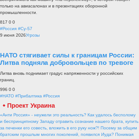
только на авиасалонах и в презентациях оборонной
промышленности.
817
0
0
#Россия
#Су-57
9 июня 2026
Угрозы
НАТО стягивает силы к границам России:
Литва подняла добровольцев по тревоге
Литва вновь поднимает градус напряженности у российских
границ.
996
0
0
#НАТО
#Прибалтика
#Россия
Проект Украина
«Анти Россия» - неужели это реальность? Как удалось бесполому
и беспринципному Западу отравить сознание нашего брата, купить
за печенки его совесть, вложить в его руку нож?! Посему за общим
братским прошлым многих поколений, появился Иуда? Понимая