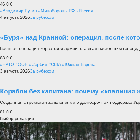
46
0
0
#Владимир Путин
#Минобороны РФ
#Россия
4 августа 2026
За рубежом
«Буря» над Краиной: операция, после кот
Военная операция хорватской армии, ставшая настоящим геноцид
83
0
0
#НАТО
#ООН
#Сербия
#США
#Южная Европа
3 августа 2026
За рубежом
Корабли без капитана: почему «коалиция 
Созданная с громкими заявлениями о долгосрочной поддержке Ук
81
0
0
Выбор редакции