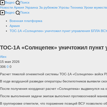
Видео
Поиск
Новости
Армия
Украина
За рубежом
Угрозы
Техника
Уроки мужеств
Видео
Поиск
Военная платформа
Армия
ТОС-1А «Солнцепек» уничтожил пункт управления БПЛА ВСУ
ТОС-1А «Солнцепек» уничтожил пункт 
Alex
15 мая 2026
306
0
0
Расчет тяжелой огнеметной системы ТОС-1А «Солнцепек» войск РХ
В ходе воздушной разведки операторы беспилотников выявили ско
После получения координат расчет «Солнцепека» выдвинулся на 
После выполнения задачи экипаж выполнил противоогневой манев
В группировке отметили, что поражение позиций ВСУ позволило о