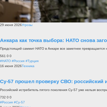
29 июня 2026
Угрозы
Анкара как точка выбора: НАТО снова заг
Предстоящий саммит НАТО в Анкаре все заметнее превращается не п
561
0
0
#НАТО
#Россия
#Турция
16 июня 2026
Техника
Су-57 прошел проверку СВО: российский и
Российский истребитель пятого поколения Су-57 уже нельзя воспр
732
0
0
#Россия
#Су-57