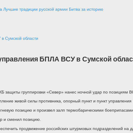
а
Лучшие традиции русской армии
Битва за историю
 в Сумской области
управления БПЛА ВСУ в Сумской облас
Б защиты группировки «Север» нанес ночной удар по позициям ВС
пление живой силы противника, опорный пункт и пункт управления
огневую позицию и произвел залп термобарическими боеприпасам
р и сменил позицию.
беспечить продвижение российских штурмовых подразделений на д