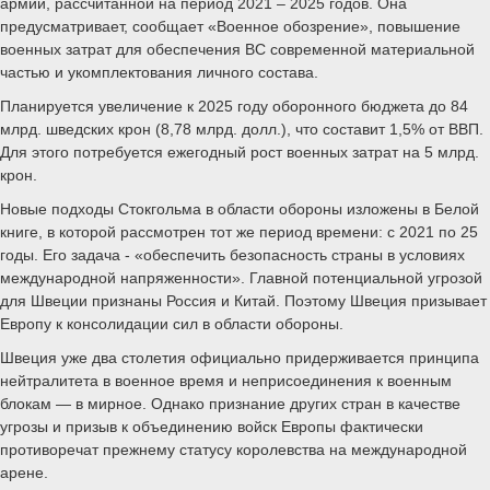
армии, рассчитанной на период 2021 – 2025 годов. Она
предусматривает, сообщает «Военное обозрение», повышение
военных затрат для обеспечения ВС современной материальной
частью и укомплектования личного состава.
Планируется увеличение к 2025 году оборонного бюджета до 84
млрд. шведских крон (8,78 млрд. долл.), что составит 1,5% от ВВП.
Для этого потребуется ежегодный рост военных затрат на 5 млрд.
крон.
Новые подходы Стокгольма в области обороны изложены в Белой
книге, в которой рассмотрен тот же период времени: с 2021 по 25
годы. Его задача - «обеспечить безопасность страны в условиях
международной напряженности». Главной потенциальной угрозой
для Швеции признаны Россия и Китай. Поэтому Швеция призывает
Европу к консолидации сил в области обороны.
Швеция уже два столетия официально придерживается принципа
нейтралитета в военное время и неприсоединения к военным
блокам — в мирное. Однако признание других стран в качестве
угрозы и призыв к объединению войск Европы фактически
противоречат прежнему статусу королевства на международной
арене.