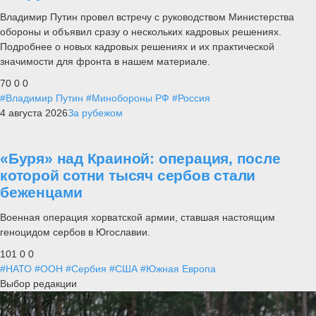
Владимир Путин провел встречу с руководством Министерства
обороны и объявил сразу о нескольких кадровых решениях.
Подробнее о новых кадровых решениях и их практической
значимости для фронта в нашем материале.
70
0
0
#Владимир Путин
#Минобороны РФ
#Россия
4 августа 2026
За рубежом
«Буря» над Краиной: операция, после
которой сотни тысяч сербов стали
беженцами
Военная операция хорватской армии, ставшая настоящим
геноцидом сербов в Югославии.
101
0
0
#НАТО
#ООН
#Сербия
#США
#Южная Европа
Выбор редакции