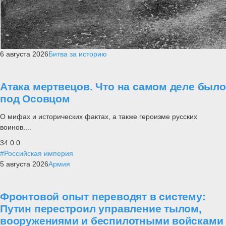
6 августа 2026
Битва за историю
Атака мертвецов. Что на самом деле было
под Осовцом
О мифах и исторических фактах, а также героизме русских
воинов....
34
0
0
#Российская империя
5 августа 2026
Армия
Фронтовой опыт переводят в систему:
Путин перестроил управление тылом,
вооружениями и беспилотными войсками