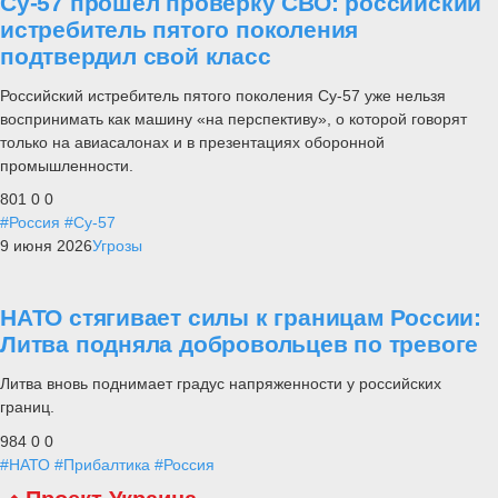
Су-57 прошел проверку СВО: российский
истребитель пятого поколения
подтвердил свой класс
Российский истребитель пятого поколения Су-57 уже нельзя
воспринимать как машину «на перспективу», о которой говорят
только на авиасалонах и в презентациях оборонной
промышленности.
801
0
0
#Россия
#Су-57
9 июня 2026
Угрозы
НАТО стягивает силы к границам России:
Литва подняла добровольцев по тревоге
Литва вновь поднимает градус напряженности у российских
границ.
984
0
0
#НАТО
#Прибалтика
#Россия