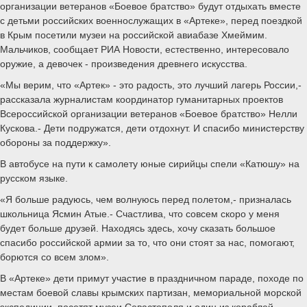
организации ветеранов «Боевое братство» будут отдыхать вместе
с детьми российских военнослужащих в «Артеке», перед поездкой
в Крым посетили музеи на российской авиабазе Хмеймим.
Мальчиков, сообщает РИА Новости, естественно, интересовало
оружие, а девочек - произведения древнего искусства.
«Мы верим, что «Артек» - это радость, это лучший лагерь России,-
рассказала журналистам координатор гуманитарных проектов
Всероссийской организации ветеранов «Боевое братство» Нелли
Кускова.- Дети подружатся, дети отдохнут. И спасибо министерству
обороны за поддержку».
В автобусе на пути к самолету юные сирийцы спели «Катюшу» на
русском языке.
«Я больше радуюсь, чем волнуюсь перед полетом,- призналась
школьница Ясмин Атые.- Счастлива, что совсем скоро у меня
будет больше друзей. Находясь здесь, хочу сказать большое
спасибо российской армии за то, что они стоят за нас, помогают,
борются со всем злом».
В «Артеке» дети примут участие в праздничном параде, походе по
местам боевой славы крымских партизан, мемориальной морской
экспедиции, посетят музеи Севастополя и один из кораблей