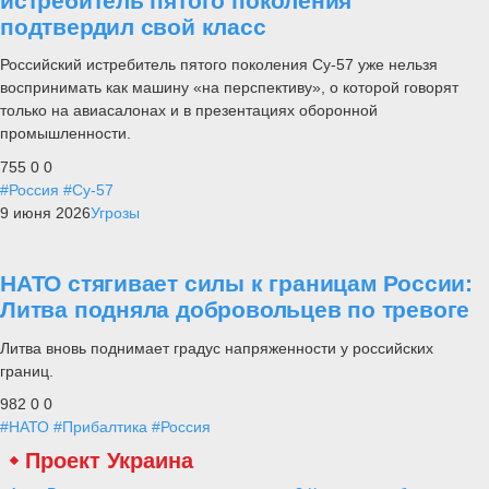
истребитель пятого поколения
подтвердил свой класс
Российский истребитель пятого поколения Су-57 уже нельзя
воспринимать как машину «на перспективу», о которой говорят
только на авиасалонах и в презентациях оборонной
промышленности.
755
0
0
#Россия
#Су-57
9 июня 2026
Угрозы
НАТО стягивает силы к границам России:
Литва подняла добровольцев по тревоге
Литва вновь поднимает градус напряженности у российских
границ.
982
0
0
#НАТО
#Прибалтика
#Россия
Проект Украина