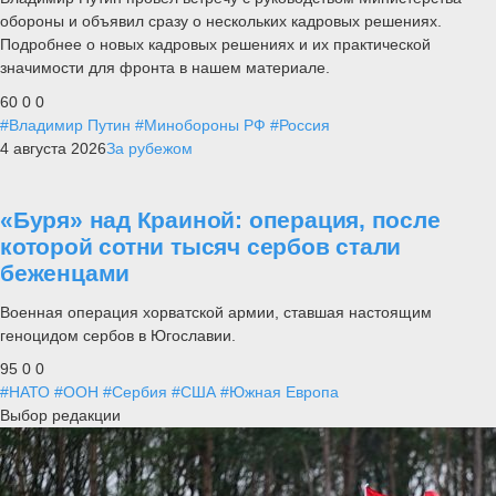
обороны и объявил сразу о нескольких кадровых решениях.
Подробнее о новых кадровых решениях и их практической
значимости для фронта в нашем материале.
60
0
0
#Владимир Путин
#Минобороны РФ
#Россия
4 августа 2026
За рубежом
«Буря» над Краиной: операция, после
которой сотни тысяч сербов стали
беженцами
Военная операция хорватской армии, ставшая настоящим
геноцидом сербов в Югославии.
95
0
0
#НАТО
#ООН
#Сербия
#США
#Южная Европа
Выбор редакции