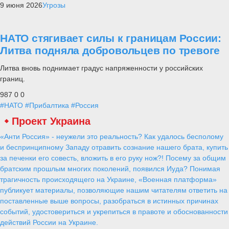
9 июня 2026
Угрозы
НАТО стягивает силы к границам России:
Литва подняла добровольцев по тревоге
Литва вновь поднимает градус напряженности у российских
границ.
987
0
0
#НАТО
#Прибалтика
#Россия
Проект Украина
«Анти Россия» - неужели это реальность? Как удалось бесполому
и беспринципному Западу отравить сознание нашего брата, купить
за печенки его совесть, вложить в его руку нож?! Посему за общим
братским прошлым многих поколений, появился Иуда? Понимая
трагичность происходящего на Украине, «Военная платформа»
публикует материалы, позволяющие нашим читателям ответить на
поставленные выше вопросы, разобраться в истинных причинах
событий, удостовериться и укрепиться в правоте и обоснованности
действий России на Украине.