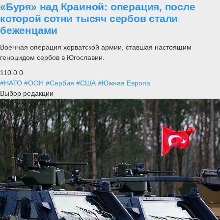
«Буря» над Краиной: операция, после
которой сотни тысяч сербов стали
беженцами
Военная операция хорватской армии, ставшая настоящим
геноцидом сербов в Югославии.
110
0
0
#НАТО
#ООН
#Сербия
#США
#Южная Европа
Выбор редакции