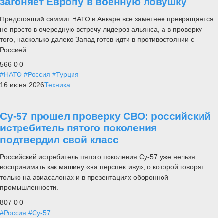
загоняет Европу в военную ловушку
Предстоящий саммит НАТО в Анкаре все заметнее превращается
не просто в очередную встречу лидеров альянса, а в проверку
того, насколько далеко Запад готов идти в противостоянии с
Россией....
566
0
0
#НАТО
#Россия
#Турция
16 июня 2026
Техника
Су-57 прошел проверку СВО: российский
истребитель пятого поколения
подтвердил свой класс
Российский истребитель пятого поколения Су-57 уже нельзя
воспринимать как машину «на перспективу», о которой говорят
только на авиасалонах и в презентациях оборонной
промышленности.
807
0
0
#Россия
#Су-57