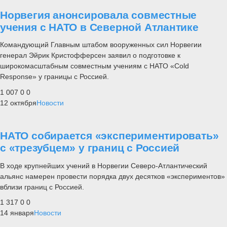
Норвегия анонсировала совместные
учения с НАТО в Северной Атлантике
Командующий Главным штабом вооруженных сил Норвегии
генерал Эйрик Кристофферсен заявил о подготовке к
широкомасштабным совместным учениям с НАТО «Cold
Response» у границы с Россией.
1 007
0
0
12 октября
Новости
НАТО собирается «экспериментировать»
с «трезубцем» у границ с Россией
В ходе крупнейших учений в Норвегии Северо-Атлантический
альянс намерен провести порядка двух десятков «экспериментов»
вблизи границ с Россией.
1 317
0
0
14 января
Новости