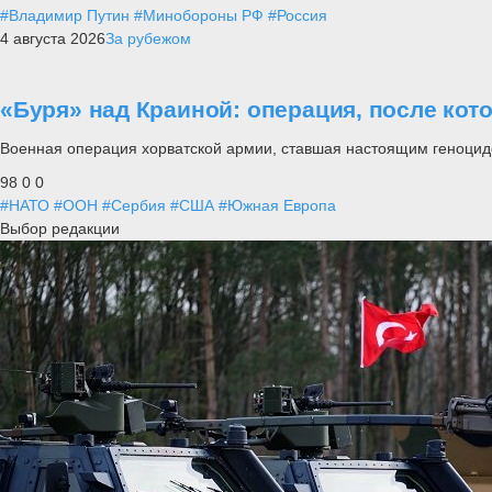
#Владимир Путин
#Минобороны РФ
#Россия
4 августа 2026
За рубежом
«Буря» над Краиной: операция, после кот
Военная операция хорватской армии, ставшая настоящим геноцид
98
0
0
#НАТО
#ООН
#Сербия
#США
#Южная Европа
Выбор редакции