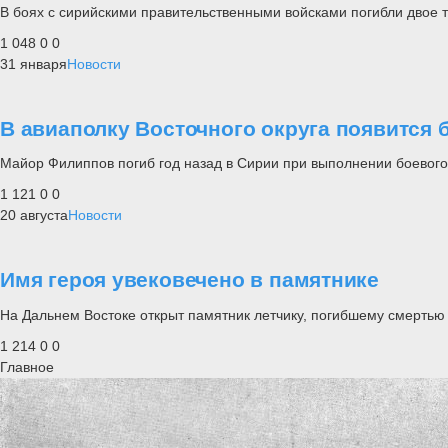
В боях с сирийскими правительственными войсками погибли двое т
1 048
0
0
31 января
Новости
В авиаполку Восточного округа появится
Майор Филиппов погиб год назад в Сирии при выполнении боевого
1 121
0
0
20 августа
Новости
Имя героя увековечено в памятнике
На Дальнем Востоке открыт памятник летчику, погибшему смертью
1 214
0
0
Главное