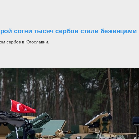
орой сотни тысяч сербов стали беженцами
ом сербов в Югославии.