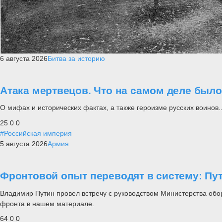
6 августа 2026
Битва за историю
Атака мертвецов. Что на самом деле был
О мифах и исторических фактах, а также героизме русских воинов..
25
0
0
#Российская империя
5 августа 2026
Армия
Фронтовой опыт переводят в систему: П
Владимир Путин провел встречу с руководством Министерства обо
фронта в нашем материале.
64
0
0