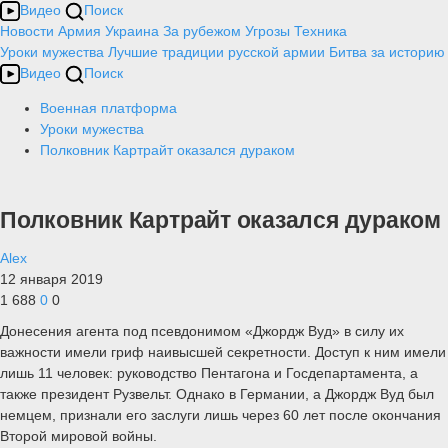
Видео
Поиск
Новости
Армия
Украина
За рубежом
Угрозы
Техника
Уроки мужества
Лучшие традиции русской армии
Битва за историю
Видео
Поиск
Военная платформа
Уроки мужества
Полковник Картрайт оказался дураком
Полковник Картрайт оказался дураком
Alex
12 января 2019
1 688
0
0
Донесения агента под псевдонимом «Джордж Вуд» в силу их
важности имели гриф наивысшей секретности. Доступ к ним имели
лишь 11 человек: руководство Пентагона и Госдепартамента, а
также президент Рузвельт. Однако в Германии, а Джордж Вуд был
немцем, признали его заслуги лишь через 60 лет после окончания
Второй мировой войны.