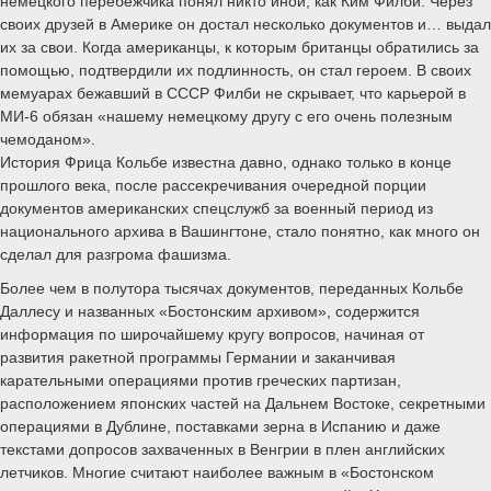
немецкого перебежчика понял никто иной, как Ким Филби. Через
своих друзей в Америке он достал несколько документов и… выдал
их за свои. Когда американцы, к которым британцы обратились за
помощью, подтвердили их подлинность, он стал героем. В своих
мемуарах бежавший в СССР Филби не скрывает, что карьерой в
МИ-6 обязан «нашему немецкому другу с его очень полезным
чемоданом».
История Фрица Кольбе известна давно, однако только в конце
прошлого века, после рассекречивания очередной порции
документов американских спецслужб за военный период из
национального архива в Вашингтоне, стало понятно, как много он
сделал для разгрома фашизма.
Более чем в полутора тысячах документов, переданных Кольбе
Даллесу и названных «Бостонским архивом», содержится
информация по широчайшему кругу вопросов, начиная от
развития ракетной программы Германии и заканчивая
карательными операциями против греческих партизан,
расположением японских частей на Дальнем Востоке, секретными
операциями в Дублине, поставками зерна в Испанию и даже
текстами допросов захваченных в Венгрии в плен английских
летчиков. Многие считают наиболее важным в «Бостонском