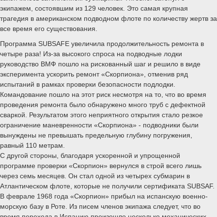
экипажем, состоявшим из 129 человек. Это самая крупная
трагедия в американском подводном флоте по количеству жертв за
все время его существования.
Программа SUBSAFE увеличила продолжительность ремонта в
четыре раза! Из-за высокого спроса на подводные лодки
руководство ВМФ пошло на рискованный шаг и решило в виде
эксперимента ускорить ремонт «Скорпиона», отменив ряд
испытаний в рамках проверки безопасности подлодки.
Командование пошло на этот риск несмотря на то, что во время
проведения ремонта было обнаружено много труб с дефектной
сваркой. Результатом этого неприятного открытия стало резкое
ограничение маневренности «Скорпиона» - подводники были
вынуждены не превышать предельную глубину погружения,
равный 110 метрам.
С другой стороны, благодаря ускоренной и упрощенной
программе проверки «Скорпион» вернулся в строй всего лишь
через семь месяцев. Он стал одной из четырех субмарин в
Атлантическом флоте, которые не получили сертификата SUBSAF.
В феврале 1968 года «Скорпион» прибыл на испанскую военно-
морскую базу в Роте. Из писем членов экипажа следует, что во
время перехода в Испанию произошло несколько механических