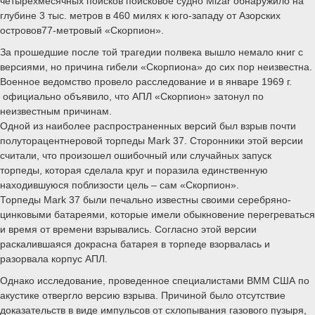
четырехмесячных поисков поисковое судно Mizar обнаружило на
глубине 3 тыс. метров в 460 милях к юго-западу от Азорских
островов77-метровый «Скорпион».
За прошедшие после той трагедии полвека вышло немало книг с
версиями, но причина гибели «Скорпиона» до сих пор неизвестна.
Военное ведомство провело расследование и в январе 1969 г.
официально объявило, что АПЛ «Скорпион» затонул по
неизвестным причинам.
Одной из наиболее распространенных версий был взрыв почти
полуторацентнеровой торпеды Mark 37. Сторонники этой версии
считали, что произошел ошибочный или случайных запуск
торпеды, которая сделала круг и поразила единственную
находившуюся поблизости цель – сам «Скорпион».
Торпеды Mark 37 были печально известны своими серебряно-
цинковыми батареями, которые имели обыкновение перегреваться
и время от времени взрывались. Согласно этой версии
раскалившаяся докрасна батарея в торпеде взорвалась и
разорвала корпус АПЛ.
Однако исследование, проведенное специалистами ВММ США по
акустике отвергло версию взрыва. Причиной было отсутствие
доказательств в виде импульсов от схлопывания газового пузыря,