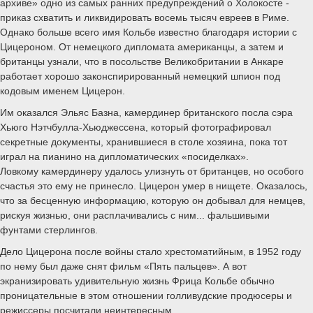
архиве» одно из самых ранних предупреждений о Холокосте -
приказ схватить и ликвидировать восемь тысяч евреев в Риме.
Однако больше всего имя Кольбе известно благодаря истории с
Цицероном. От немецкого дипломата американцы, а затем и
британцы узнали, что в посольстве Великобритании в Анкаре
работает хорошо законспирированный немецкий шпион под
кодовым именем Цицерон.
Им оказался Эльяс Базна, камердинер британского посла сэра
Хьюго Нэтчбулла-Хьюджессена, который фотографировал
секретные документы, хранившиеся в столе хозяина, пока тот
играл на пианино на дипломатических «посиделках».
Ловкому камердинеру удалось улизнуть от британцев, но особого
счастья это ему не принесло. Цицерон умер в нищете. Оказалось,
что за бесценную информацию, которую он добывал для немцев,
рискуя жизнью, они расплачивались с ним... фальшивыми
фунтами стерлингов.
Дело Цицерона после войны стало хрестоматийным, в 1952 году
по нему был даже снят фильм «Пять пальцев». А вот
экранизировать удивительную жизнь Фрица Кольбе обычно
проницательные в этом отношении голливудские продюсеры и
режиссеры посчитали неинтересным…