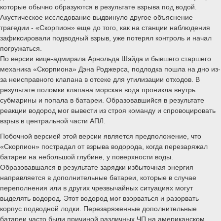
которые обычно образуются в результате взрыва под водой.
Акустическое исследование выдвинуло другое объяснение
трагедии - «Скорпион» еще до того, как на станции наблюдения
зафиксировали подводный взрыв, уже потерял контроль и начал
погружаться.
По версии вице-адмирала Арнольда Шэйда и бывшего старшего
механика «Скорпиона» Дэна Роджерса, подлодка пошла на дно из-
за неисправного клапана в отсеке для утилизации отходов. В
результате поломки клапана морская вода проникла внутрь
субмарины и попала в батареи. Образовавшийся в результате
реакции водород мог вывести из строя команду и спровоцировать
взрыв в центральной части АПЛ.
Побочной версией этой версии является предположение, что
«Скорпион» пострадал от взрыва водорода, когда перезаряжал
батареи на небольшой глубине, у поверхности воды.
Образовавшаяся в результате зарядки избыточная энергия
направляется в дополнительные батареи, которые в случае
переполнения или в других чрезвычайных ситуациях могут
выделять водород. Этот водород мог взорваться и разорвать
корпус подводной лодки. Перезаряженные дополнительные
батареи часто были причиной различных ЧП на американском