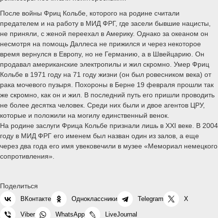
После войны Фриц Кольбе, которого на родине считали
предателем и на работу в МИД ФРГ, где засели бывшие нацисты,
не приняли, с женой переехал в Америку. Однако за океаном он
несмотря на помощь Даллеса не прижился и через некоторое
время вернулся в Европу, но не Германию, а в Швейцарию. Он
продавал американские электропилы и жил скромно. Умер Фриц
Кольбе в 1971 году на 71 году жизни (он был ровесником века) от
рака мочевого пузыря. Похороны в Берне 19 февраля прошли так
же скромно, как он и жил. В последний путь его пришли проводить
не более десятка человек. Среди них были и двое агентов ЦРУ,
которые и положили на могилу единственный венок.
На родине заслуги Фрица Кольбе признали лишь в XXI веке. В 2004
году в МИД ФРГ его именем был назван один из залов, а еще
через два года его имя увековечили в музее «Мемориал немецкого
сопротивления».
Поделиться
ВКонтакте
Одноклассники
Telegram
X
Viber
WhatsApp
LiveJournal