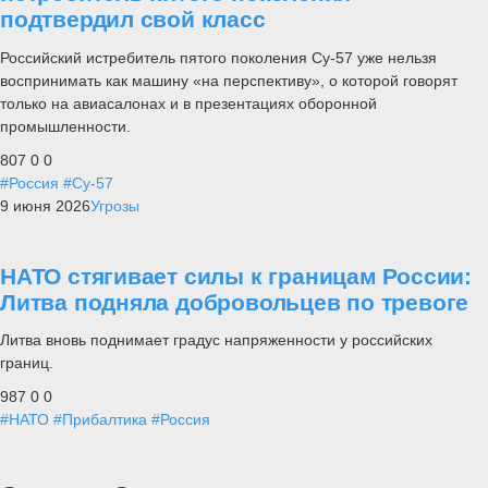
подтвердил свой класс
Российский истребитель пятого поколения Су-57 уже нельзя
воспринимать как машину «на перспективу», о которой говорят
только на авиасалонах и в презентациях оборонной
промышленности.
807
0
0
#Россия
#Су-57
9 июня 2026
Угрозы
НАТО стягивает силы к границам России:
Литва подняла добровольцев по тревоге
Литва вновь поднимает градус напряженности у российских
границ.
987
0
0
#НАТО
#Прибалтика
#Россия