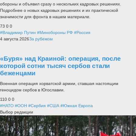
обороны и объявил сразу о нескольких кадровых решениях.
Подробнее о новых кадровых решениях и их практической
значимости для фронта в нашем материале.
73
0
0
#Владимир Путин
#Минобороны РФ
#Россия
4 августа 2026
За рубежом
«Буря» над Краиной: операция, после
которой сотни тысяч сербов стали
беженцами
Военная операция хорватской армии, ставшая настоящим
геноцидом сербов в Югославии.
110
0
0
#НАТО
#ООН
#Сербия
#США
#Южная Европа
Выбор редакции