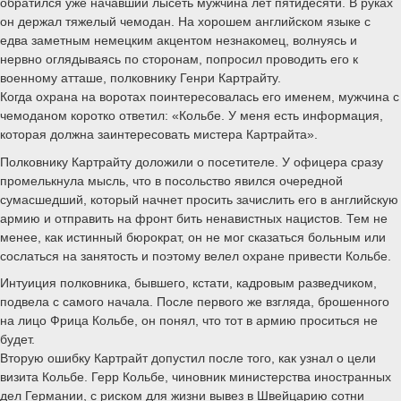
обратился уже начавший лысеть мужчина лет пятидесяти. В руках
он держал тяжелый чемодан. На хорошем английском языке с
едва заметным немецким акцентом незнакомец, волнуясь и
нервно оглядываясь по сторонам, попросил проводить его к
военному атташе, полковнику Генри Картрайту.
Когда охрана на воротах поинтересовалась его именем, мужчина с
чемоданом коротко ответил: «Кольбе. У меня есть информация,
которая должна заинтересовать мистера Картрайта».
Полковнику Картрайту доложили о посетителе. У офицера сразу
промелькнула мысль, что в посольство явился очередной
сумасшедший, который начнет просить зачислить его в английскую
армию и отправить на фронт бить ненавистных нацистов. Тем не
менее, как истинный бюрократ, он не мог сказаться больным или
сослаться на занятость и поэтому велел охране привести Кольбе.
Интуиция полковника, бывшего, кстати, кадровым разведчиком,
подвела с самого начала. После первого же взгляда, брошенного
на лицо Фрица Кольбе, он понял, что тот в армию проситься не
будет.
Вторую ошибку Картрайт допустил после того, как узнал о цели
визита Кольбе. Герр Кольбе, чиновник министерства иностранных
дел Германии, с риском для жизни вывез в Швейцарию сотни