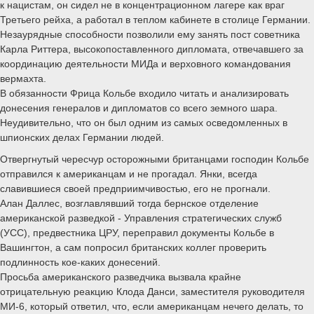
к нацистам, он сидел не в концентрационном лагере как враг
Третьего рейха, а работал в теплом кабинете в столице Германии.
Незаурядные способности позволили ему занять пост советника
Карла Риттера, высокопоставленного дипломата, отвечавшего за
координацию деятельности МИДа и верховного командования
вермахта.
В обязанности Фрица Кольбе входило читать и анализировать
донесения генералов и дипломатов со всего земного шара.
Неудивительно, что он был одним из самых осведомленных в
шпионских делах Германии людей.
Отвергнутый чересчур осторожными британцами господин Кольбе
отправился к американцам и не прогадал. Янки, всегда
славившиеся своей предприимчивостью, его не прогнали.
Алан Даллес, возглавлявший тогда бернское отделение
американской разведкой - Управления стратегических служб
(УСС), предвестника ЦРУ, переправил документы Кольбе в
Вашингтон, а сам попросил британских коллег проверить
подлинность кое-каких донесений.
Просьба американского разведчика вызвала крайне
отрицательную реакцию Клода Данси, заместителя руководителя
МИ-6, который ответил, что, если американцам нечего делать, то