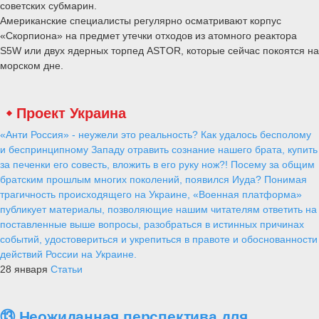
советских субмарин.
Американские специалисты регулярно осматривают корпус
«Скорпиона» на предмет утечки отходов из атомного реактора
S5W или двух ядерных торпед ASTOR, которые сейчас покоятся на
морском дне.
Проект Украина
«Анти Россия» - неужели это реальность? Как удалось бесполому
и беспринципному Западу отравить сознание нашего брата, купить
за печенки его совесть, вложить в его руку нож?! Посему за общим
братским прошлым многих поколений, появился Иуда? Понимая
трагичность происходящего на Украине, «Военная платформа»
публикует материалы, позволяющие нашим читателям ответить на
поставленные выше вопросы, разобраться в истинных причинах
событий, удостовериться и укрепиться в правоте и обоснованности
действий России на Украине.
28 января
Статьи
⑬ Неожиданная перспектива для