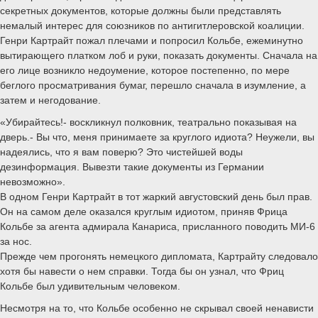
секретных документов, которые должны были представлять
немалый интерес для союзников по антигитлеровской коалиции.
Генри Картрайт пожал плечами и попросил Кольбе, ежеминутно
вытирающего платком лоб и руки, показать документы. Сначала на
его лице возникло недоумение, которое постепенно, по мере
беглого просматривания бумаг, перешло сначала в изумление, а
затем и негодование.
«Убирайтесь!- воскликнул полковник, театрально показывая на
дверь.- Вы что, меня принимаете за круглого идиота? Неужели, вы
надеялись, что я вам поверю? Это чистейшей воды
дезинформация. Вывезти такие документы из Германии
невозможно».
В одном Генри Картрайт в тот жаркий августовский день был прав.
Он на самом деле оказался круглым идиотом, приняв Фрица
Кольбе за агента адмирала Канариса, присланного поводить МИ-6
за нос.
Прежде чем прогонять немецкого дипломата, Картрайту следовало
хотя бы навести о нем справки. Тогда бы он узнал, что Фриц
Кольбе был удивительным человеком.
Несмотря на то, что Кольбе особенно не скрывал своей ненависти