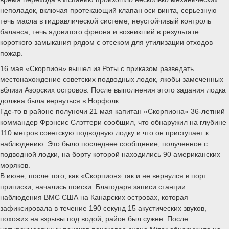
неполадок, включая протекающий клапан оси винта, серьезную
течь масла в гидравлической системе, неустойчивый контроль
баланса, течь ядовитого фреона и возникший в результате
короткого замыкания рядом с отсеком для утилизации отходов
пожар.
16 мая «Скорпион» вышел из Роты с приказом разведать
местонахождение советских подводных лодок, якобы замеченных
вблизи Азорских островов. После выполнения этого задания лодка
должна была вернуться в Норфолк.
Где-то в районе полуночи 21 мая капитан «Скорпиона» 36-летний
коммандер Фрэнсис Слэттери сообщил, что обнаружил на глубине
110 метров советскую подводную лодку и что он приступает к
наблюдению. Это было последнее сообщение, полученное с
подводной лодки, на борту которой находились 90 американских
моряков.
В июне, после того, как «Скорпион» так и не вернулся в порт
приписки, начались поиски. Благодаря записи станции
наблюдения ВМС США на Канарских островах, которая
зафиксировала в течение 190 секунд 15 акустических звуков,
похожих на взрывы под водой, район был сужен. После