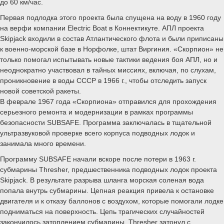
до 60 км/час.
Первая подлодка этого проекта была спущена на воду в 1960 году
на верфи компании Electric Boat в Коннектикуте. АПЛ проекта
Skipjack входили в состав Атлантического флота и были приписаны
к военно-морской базе в Норфолке, штат Виргиния. «Скорпион» не
только помогал испытывать новые тактики ведения боя АПЛ, но и
неоднократно участвовал в тайных миссиях, включая, по слухам,
проникновение в воды СССР в 1966 г., чтобы отследить запуск
новой советской ракеты.
В феврале 1967 года «Скорпиона» отправился для прохождения
серьезного ремонта и модернизации в рамках программы
безопасности SUBSAFE. Программа заключалась в тщательной
ультразвуковой проверке всего корпуса подводных лодок и
занимала много времени.
Программу SUBSAFE начали вскоре после потери в 1963 г.
субмарины Thresher, предшественника подводных лодок проекта
Skipjack. В результате разрыва шланга морская соленая вода
попала внутрь субмарины. Цепная реакция привела к остановке
двигателя и к отказу баллонов с воздухом, которые помогали лодке
подниматься на поверхность. Цепь трагических случайностей
закончилось затоплением субмарины. Thresher затонул с