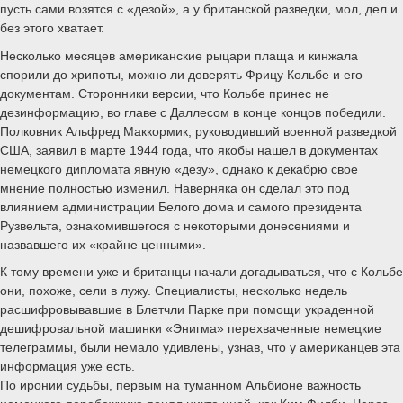
пусть сами возятся с «дезой», а у британской разведки, мол, дел и
без этого хватает.
Несколько месяцев американские рыцари плаща и кинжала
спорили до хрипоты, можно ли доверять Фрицу Кольбе и его
документам. Сторонники версии, что Кольбе принес не
дезинформацию, во главе с Даллесом в конце концов победили.
Полковник Альфред Маккормик, руководивший военной разведкой
США, заявил в марте 1944 года, что якобы нашел в документах
немецкого дипломата явную «дезу», однако к декабрю свое
мнение полностью изменил. Наверняка он сделал это под
влиянием администрации Белого дома и самого президента
Рузвельта, ознакомившегося с некоторыми донесениями и
назвавшего их «крайне ценными».
К тому времени уже и британцы начали догадываться, что с Кольбе
они, похоже, сели в лужу. Специалисты, несколько недель
расшифровывавшие в Блетчли Парке при помощи украденной
дешифровальной машинки «Энигма» перехваченные немецкие
телеграммы, были немало удивлены, узнав, что у американцев эта
информация уже есть.
По иронии судьбы, первым на туманном Альбионе важность