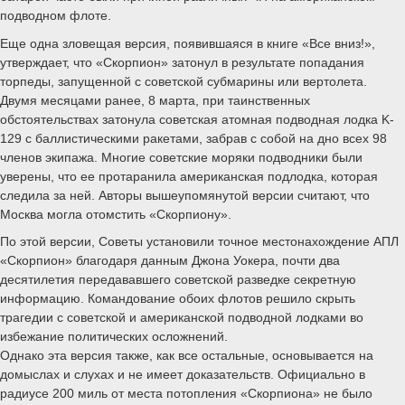
подводном флоте.
Еще одна зловещая версия, появившаяся в книге «Все вниз!»,
утверждает, что «Скорпион» затонул в результате попадания
торпеды, запущенной с советской субмарины или вертолета.
Двумя месяцами ранее, 8 марта, при таинственных
обстоятельствах затонула советская атомная подводная лодка K-
129 с баллистическими ракетами, забрав с собой на дно всех 98
членов экипажа. Многие советские моряки подводники были
уверены, что ее протаранила американская подлодка, которая
следила за ней. Авторы вышеупомянутой версии считают, что
Москва могла отомстить «Скорпиону».
По этой версии, Советы установили точное местонахождение АПЛ
«Скорпион» благодаря данным Джона Уокера, почти два
десятилетия передававшего советской разведке секретную
информацию. Командование обоих флотов решило скрыть
трагедии с советской и американской подводной лодками во
избежание политических осложнений.
Однако эта версия также, как все остальные, основывается на
домыслах и слухах и не имеет доказательств. Официально в
радиусе 200 миль от места потопления «Скорпиона» не было