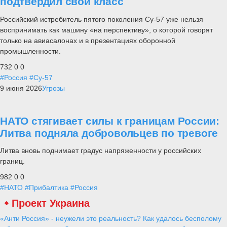
подтвердил свой класс
Российский истребитель пятого поколения Су-57 уже нельзя
воспринимать как машину «на перспективу», о которой говорят
только на авиасалонах и в презентациях оборонной
промышленности.
732
0
0
#Россия
#Су-57
9 июня 2026
Угрозы
НАТО стягивает силы к границам России:
Литва подняла добровольцев по тревоге
Литва вновь поднимает градус напряженности у российских
границ.
982
0
0
#НАТО
#Прибалтика
#Россия
Проект Украина
«Анти Россия» - неужели это реальность? Как удалось бесполому