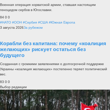
Военная операция хорватской армии, ставшая настоящим
геноцидом сербов в Югославии.
84
0
0
#НАТО
#ООН
#Сербия
#США
#Южная Европа
3 августа 2026
За рубежом
Корабли без капитана: почему «коалиция
желающих» рискует остаться без
будущего
Созданная с громкими заявлениями о долгосрочной поддержке
Украины «коалиция желающих» постепенно теряет политический
вес.
83
0
0
Выбор редакции