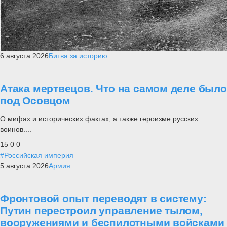
6 августа 2026
Битва за историю
Атака мертвецов. Что на самом деле было
под Осовцом
О мифах и исторических фактах, а также героизме русских
воинов....
15
0
0
#Российская империя
5 августа 2026
Армия
Фронтовой опыт переводят в систему:
Путин перестроил управление тылом,
вооружениями и беспилотными войсками