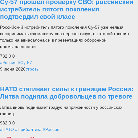
Су-57 прошел проверку СВО: российский
истребитель пятого поколения
подтвердил свой класс
Российский истребитель пятого поколения Су-57 уже нельзя
воспринимать как машину «на перспективу», о которой говорят
только на авиасалонах и в презентациях оборонной
промышленности.
732
0
0
#Россия
#Су-57
9 июня 2026
Угрозы
НАТО стягивает силы к границам России:
Литва подняла добровольцев по тревоге
Литва вновь поднимает градус напряженности у российских
границ.
982
0
0
#НАТО
#Прибалтика
#Россия