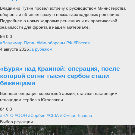
Владимир Путин провел встречу с руководством Министерства
обороны и объявил сразу о нескольких кадровых решениях.
Подробнее о новых кадровых решениях и их практической
значимости для фронта в нашем материале.
56
0
0
#Владимир Путин
#Минобороны РФ
#Россия
4 августа 2026
За рубежом
«Буря» над Краиной: операция, после
которой сотни тысяч сербов стали
беженцами
Военная операция хорватской армии, ставшая настоящим
геноцидом сербов в Югославии.
84
0
0
#НАТО
#ООН
#Сербия
#США
#Южная Европа
Выбор редакции