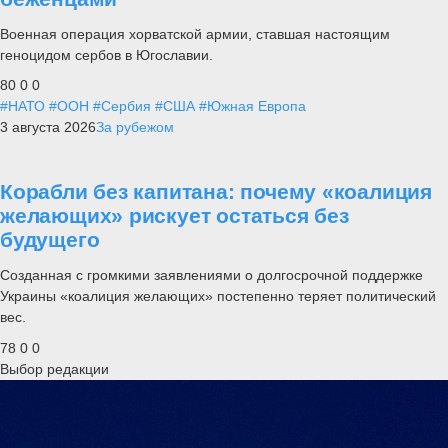
Военная операция хорватской армии, ставшая настоящим
геноцидом сербов в Югославии.
80
0
0
#НАТО
#ООН
#Сербия
#США
#Южная Европа
3 августа 2026
За рубежом
Корабли без капитана: почему «коалиция
желающих» рискует остаться без
будущего
Созданная с громкими заявлениями о долгосрочной поддержке
Украины «коалиция желающих» постепенно теряет политический
вес.
78
0
0
Выбор редакции