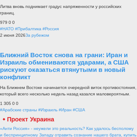
Литва вновь поднимает градус напряженности у российских
границ.
979
0
0
#НАТО
#Прибалтика
#Россия
2 июня 2026
За рубежом
Ближний Восток снова на грани: Иран и
Израиль обмениваются ударами, а США
рискуют оказаться втянутыми в новый
конфликт
На Ближнем Востоке начинается очередной виток противостояния,
который всего несколько недель назад казался маловероятным.
1 305
0
0
#Арабские страны
#Израиль
#Иран
#США
Проект Украина
«Анти Россия» - неужели это реальность? Как удалось бесполому
и беспринципному Западу отравить сознание нашего брата, купить