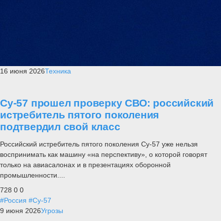
16 июня 2026
Техника
Су-57 прошел проверку СВО: российский
истребитель пятого поколения
подтвердил свой класс
Российский истребитель пятого поколения Су-57 уже нельзя
воспринимать как машину «на перспективу», о которой говорят
только на авиасалонах и в презентациях оборонной
промышленности....
728
0
0
#Россия
#Су-57
9 июня 2026
Угрозы