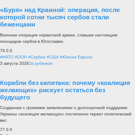
«Буря» над Краиной: операция, после
которой сотни тысяч сербов стали
беженцами
Военная операция хорватской армии, ставшая настоящим
геноцидом сербов в Югославии.
79
0
0
#НАТО
#ООН
#Сербия
#США
#Южная Европа
3 августа 2026
За рубежом
Корабли без капитана: почему «коалиция
желающих» рискует остаться без
будущего
Созданная с громкими заявлениями о долгосрочной поддержке
Украины «коалиция желающих» постепенно теряет политический
вес.
77
0
0