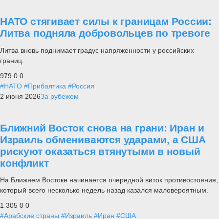
НАТО стягивает силы к границам России:
Литва подняла добровольцев по тревоге
Литва вновь поднимает градус напряженности у российских
границ.
979
0
0
#НАТО
#Прибалтика
#Россия
2 июня 2026
За рубежом
Ближний Восток снова на грани: Иран и
Израиль обмениваются ударами, а США
рискуют оказаться втянутыми в новый
конфликт
На Ближнем Востоке начинается очередной виток противостояния,
который всего несколько недель назад казался маловероятным.
1 305
0
0
#Арабские страны
#Израиль
#Иран
#США