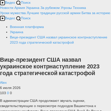
Видео
Поиск
Новости
Армия
Украина
За рубежом
Угрозы
Техника
Уроки мужества
Лучшие традиции русской армии
Битва за историю
Видео
Поиск
Военная платформа
Украина
Вице-президент США назвал украинское контрнаступление
2023 года стратегической катастрофой
Вице-президент США назвал
украинское контрнаступление 2023
года стратегической катастрофой
Alex
6 июля 2026
103
0
0
В администрации США продолжают звучать оценки,
свидетельствующие о пересмотре подходов Вашингтона к
украинскому конфликту. Вице-президент США Джей Ди Вэнс в