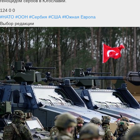
геноцидом сербов в Югославии.
124
0
0
#НАТО
#ООН
#Сербия
#США
#Южная Европа
Выбор редакции