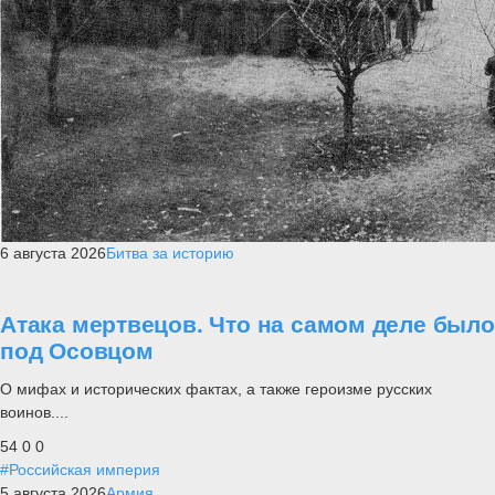
6 августа 2026
Битва за историю
Атака мертвецов. Что на самом деле было
под Осовцом
О мифах и исторических фактах, а также героизме русских
воинов....
54
0
0
#Российская империя
5 августа 2026
Армия