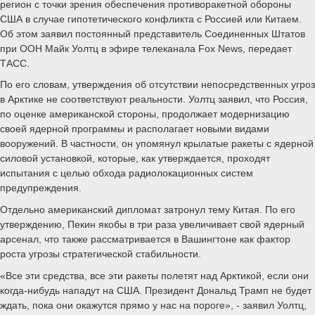
регион с точки зрения обеспечения противоракетной обороны
США в случае гипотетического конфликта с Россией или Китаем.
Об этом заявил постоянный представитель Соединенных Штатов
при ООН Майк Уолтц в эфире телеканала Fox News, передает
ТАСС.
По его словам, утверждения об отсутствии непосредственных угроз
в Арктике не соответствуют реальности. Уолтц заявил, что Россия,
по оценке американской стороны, продолжает модернизацию
своей ядерной программы и располагает новыми видами
вооружений. В частности, он упомянул крылатые ракеты с ядерной
силовой установкой, которые, как утверждается, проходят
испытания с целью обхода радиолокационных систем
предупреждения.
Отдельно американский дипломат затронул тему Китая. По его
утверждению, Пекин якобы в три раза увеличивает свой ядерный
арсенал, что также рассматривается в Вашингтоне как фактор
роста угрозы стратегической стабильности.
«Все эти средства, все эти ракеты полетят над Арктикой, если они
когда-нибудь нападут на США. Президент Дональд Трамп не будет
ждать, пока они окажутся прямо у нас на пороге», - заявил Уолтц,