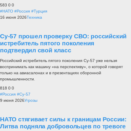
583
0
0
#НАТО
#Россия
#Турция
16 июня 2026
Техника
Су-57 прошел проверку СВО: российский
истребитель пятого поколения
подтвердил свой класс
Российский истребитель пятого поколения Су-57 уже нельзя
воспринимать как машину «на перспективу», о которой говорят
только на авиасалонах и в презентациях оборонной
промышленности.
818
0
0
#Россия
#Су-57
9 июня 2026
Угрозы
НАТО стягивает силы к границам России:
Литва подняла добровольцев по тревоге