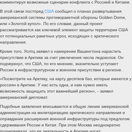
комментируя возможные сценарии конфликта с Россией и Китаем.
В этой связи постпред
США
сообщил о планах развертывания
американской системы противоракетной обороны Golden Dome,
или «Золотой купол». По его словам, данный проект
рассматривается как ключевой элемент защиты территории США
от потенциальных ракетных угроз, исходящих с арктического
направления.
Кроме того, Уолтц заявил о намерении Вашингтона нарастить
присутствие в Арктике за счет увеличения числа ледоколов. Он
подчеркнул, что США, по его мнению, значительно уступают
России в инфраструктурном и военном присутствии в регионе.
«Посмотрите на Арктику, на карту десятков баз, которые имеются у
россиян в Арктике. У нас есть одна, и нам нужно иметь
возможность защищать этот важнейший регион», - заявил
американский дипломат.
Подобные заявления вписываются в общую линию американской
администрации на милитаризацию арктического направления и
оправдание расширения военной инфраструктуры под предлогом
сдерживания России и Китая. При этом Москва неоднократно
подчеркивала, что ее деятельность в Арктике носит