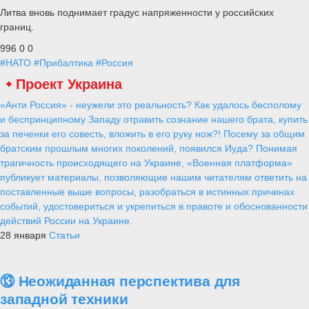
Литва вновь поднимает градус напряженности у российских
границ.
996
0
0
#НАТО
#Прибалтика
#Россия
Проект Украина
«Анти Россия» - неужели это реальность? Как удалось бесполому
и беспринципному Западу отравить сознание нашего брата, купить
за печенки его совесть, вложить в его руку нож?! Посему за общим
братским прошлым многих поколений, появился Иуда? Понимая
трагичность происходящего на Украине, «Военная платформа»
публикует материалы, позволяющие нашим читателям ответить на
поставленные выше вопросы, разобраться в истинных причинах
событий, удостовериться и укрепиться в правоте и обоснованности
действий России на Украине.
28 января
Статьи
⑬ Неожиданная перспектива для
западной техники