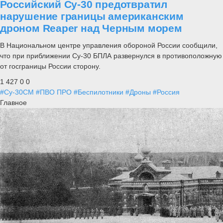
Российский Су-30 предотвратил
нарушение границы американским
дроном Reaper над Черным морем
В Национальном центре управления обороной России сообщили,
что при приближении Су-30 БПЛА развернулся в противоположную
от госграницы России сторону.
1 427
0
0
#Су-30СМ
#ПВО ПРО
#Беспилотники
#Дроны
#Россия
Главное