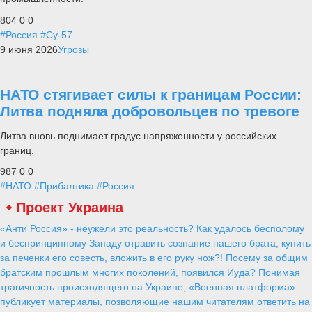
804
0
0
#Россия
#Су-57
9 июня 2026
Угрозы
НАТО стягивает силы к границам России:
Литва подняла добровольцев по тревоге
Литва вновь поднимает градус напряженности у российских
границ.
987
0
0
#НАТО
#Прибалтика
#Россия
Проект Украина
«Анти Россия» - неужели это реальность? Как удалось бесполому
и беспринципному Западу отравить сознание нашего брата, купить
за печенки его совесть, вложить в его руку нож?! Посему за общим
братским прошлым многих поколений, появился Иуда? Понимая
трагичность происходящего на Украине, «Военная платформа»
публикует материалы, позволяющие нашим читателям ответить на