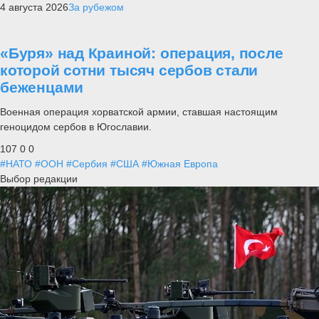
4 августа 2026
За рубежом
«Буря» над Краиной: операция, после
которой сотни тысяч сербов стали
беженцами
Военная операция хорватской армии, ставшая настоящим
геноцидом сербов в Югославии.
107
0
0
#НАТО
#ООН
#Сербия
#США
#Южная Европа
Выбор редакции