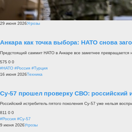
29 июня 2026
Угрозы
Анкара как точка выбора: НАТО снова заг
Предстоящий саммит НАТО в Анкаре все заметнее превращается не п
575
0
0
#НАТО
#Россия
#Турция
16 июня 2026
Техника
Су-57 прошел проверку СВО: российский и
Российский истребитель пятого поколения Су-57 уже нельзя воспр
811
0
0
#Россия
#Су-57
9 июня 2026
Угрозы