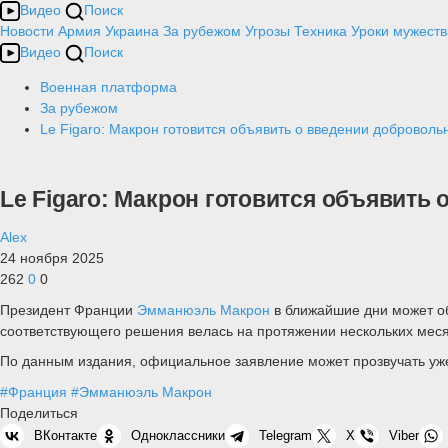
Видео
Поиск
Новости
Армия
Украина
За рубежом
Угрозы
Техника
Уроки мужеств
Видео
Поиск
Военная платформа
За рубежом
Le Figaro: Макрон готовится объявить о введении добровол
Le Figaro: Макрон готовится объявит
Alex
24 ноября 2025
262
0
0
Президент Франции
Эмманюэль Макрон
в ближайшие дни может об
соответствующего решения велась на протяжении нескольких меся
По данным издания, официальное заявление может прозвучать уже 
#Франция
#Эмманюэль Макрон
Поделиться
ВКонтакте
Одноклассники
Telegram
X
Viber