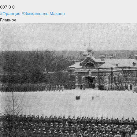
607
0
0
#Франция
#Эмманюэль Макрон
Главное