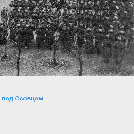
о под Осовцом
..