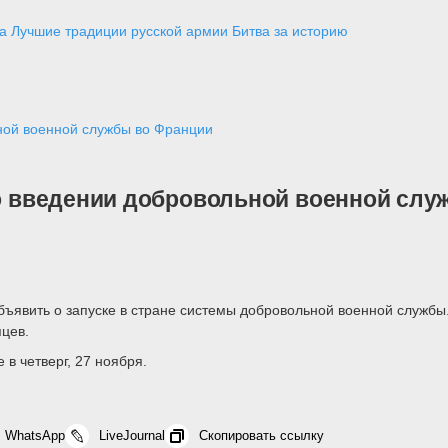
а
Лучшие традиции русской армии
Битва за историю
ьной военной службы во Франции
ь о введении добровольной военной сл
ъявить о запуске в стране системы добровольной военной служб
цев.
в четверг, 27 ноября.
WhatsApp
LiveJournal
Скопировать ссылку