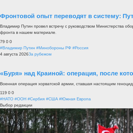
Фронтовой опыт переводят в систему: П
Владимир Путин провел встречу с руководством Министерства обо
фронта в нашем материале.
79
0
0
#Владимир Путин
#Минобороны РФ
#Россия
4 августа 2026
За рубежом
«Буря» над Краиной: операция, после кот
Военная операция хорватской армии, ставшая настоящим геноцид
119
0
0
#НАТО
#ООН
#Сербия
#США
#Южная Европа
Выбор редакции