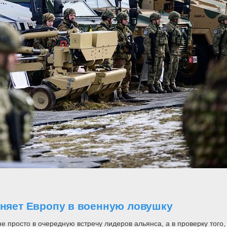
оняет Европу в военную ловушку
росто в очередную встречу лидеров альянса, а в проверку того, н