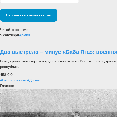
Отправить комментарий
Читайте по теме
5 сентября
Армия
Два выстрела – минус «Баба Яга»: военн
Боец армейского корпуса группировки войск «Восток» сбил украин
республики.
458
0
0
#Беспилотники
#Дроны
Главное