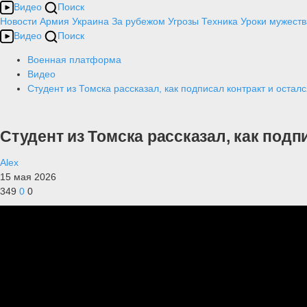
Видео
Поиск
Новости
Армия
Украина
За рубежом
Угрозы
Техника
Уроки мужеств
Видео
Поиск
Военная платформа
Видео
Студент из Томска рассказал, как подписал контракт и осталс
Студент из Томска рассказал, как подп
Alex
15 мая 2026
349
0
0