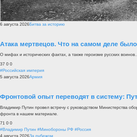
6 августа 2026
Битва за историю
Атака мертвецов. Что на самом деле был
О мифах и исторических фактах, а также героизме русских воинов..
37
0
0
#Российская империя
5 августа 2026
Армия
Фронтовой опыт переводят в систему: П
Владимир Путин провел встречу с руководством Министерства обо
фронта в нашем материале.
71
0
0
#Владимир Путин
#Минобороны РФ
#Россия
4 августа 2026
За рубежом