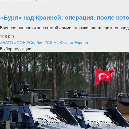
«Буря» над Краиной: операция, после кот
Военная операция хорватской армии, ставшая настоящим геноцид
106
0
0
#НАТО
#ООН
#Сербия
#США
#Южная Европа
Выбор редакции