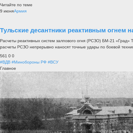
Читайте по теме
9 июня
Армия
Тульские десантники реактивным огнем н
Расчеты реактивных систем залпового огня (РСЗО) БМ-21 «Град» Т
расчеты РСЗО непрерывно наносят точные удары по боевой техни
561
0
0
#ВДВ
#Минобороны РФ
#ВСУ
Главное