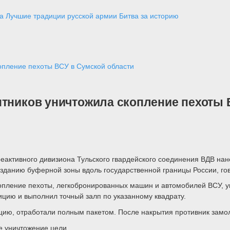
а
Лучшие традиции русской армии
Битва за историю
опление пехоты ВСУ в Сумской области
нтников уничтожила скопление пехоты 
реактивного дивизиона Тульского гвардейского соединения ВДВ на
озданию буферной зоны вдоль государственной границы России, го
пление пехоты, легкобронированных машин и автомобилей ВСУ, у
цию и выполнил точный залп по указанному квадрату.
цию, отработали полным пакетом. После накрытия противник замол
е уничтожение цели.