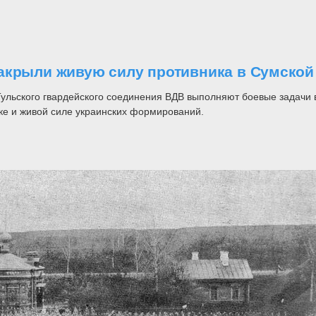
акрыли живую силу противника в Сумской
ульского гвардейского соединения ВДВ выполняют боевые задачи в
ке и живой силе украинских формирований.