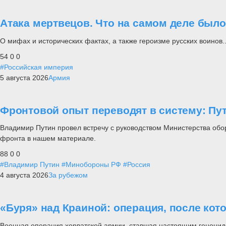
Атака мертвецов. Что на самом деле был
О мифах и исторических фактах, а также героизме русских воинов..
54
0
0
#Российская империя
5 августа 2026
Армия
Фронтовой опыт переводят в систему: П
Владимир Путин провел встречу с руководством Министерства обо
фронта в нашем материале.
88
0
0
#Владимир Путин
#Минобороны РФ
#Россия
4 августа 2026
За рубежом
«Буря» над Краиной: операция, после кот
Военная операция хорватской армии, ставшая настоящим геноцид