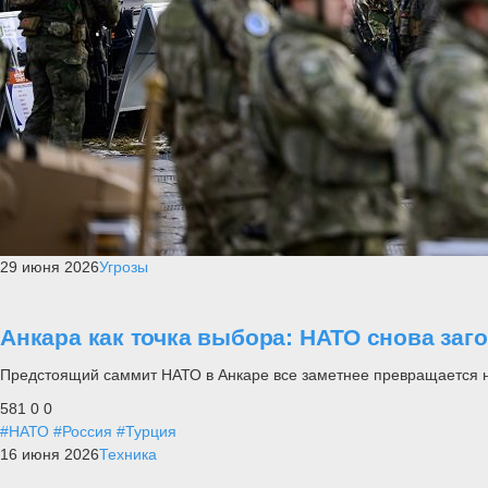
29 июня 2026
Угрозы
Анкара как точка выбора: НАТО снова заг
Предстоящий саммит НАТО в Анкаре все заметнее превращается не п
581
0
0
#НАТО
#Россия
#Турция
16 июня 2026
Техника