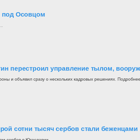
о под Осовцом
..
утин перестроил управление тылом, воор
роны и объявил сразу о нескольких кадровых решениях. Подробнее
орой сотни тысяч сербов стали беженцами
ом сербов в Югославии.