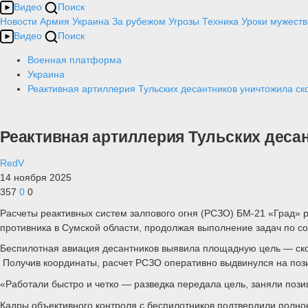
Видео
Поиск
Новости
Армия
Украина
За рубежом
Угрозы
Техника
Уроки мужеств
Видео
Поиск
Военная платформа
Украина
Реактивная артиллерия Тульских десантников уничтожила ск
Реактивная артиллерия Тульских деса
RedV
14 ноября 2025
357
0
0
Расчеты реактивных систем залпового огня (РСЗО) БМ-21 «Град» 
противника в Сумской области, продолжая выполнение задач по с
Беспилотная авиация десантников выявила площадную цель — ско
Получив координаты, расчет РСЗО оперативно выдвинулся на пози
«Работали быстро и четко — разведка передала цель, заняли пози
Кадры объективного контроля с беспилотников подтвердили полно