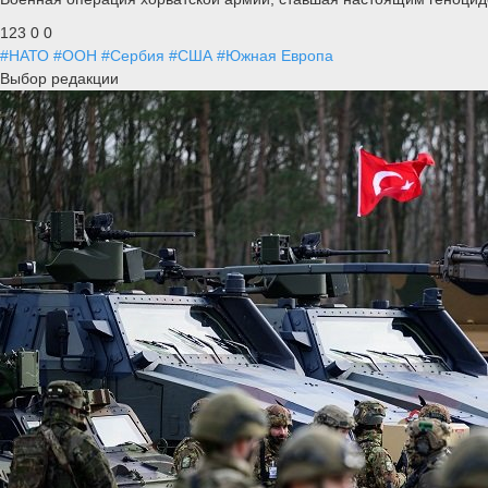
123
0
0
#НАТО
#ООН
#Сербия
#США
#Южная Европа
Выбор редакции