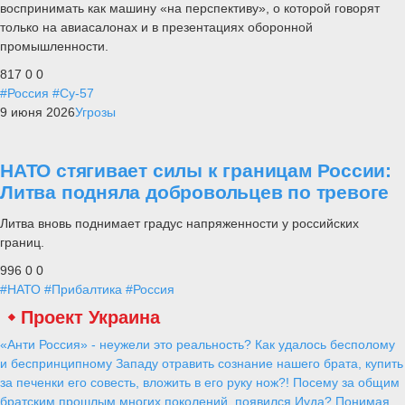
воспринимать как машину «на перспективу», о которой говорят
только на авиасалонах и в презентациях оборонной
промышленности.
817
0
0
#Россия
#Су-57
9 июня 2026
Угрозы
НАТО стягивает силы к границам России:
Литва подняла добровольцев по тревоге
Литва вновь поднимает градус напряженности у российских
границ.
996
0
0
#НАТО
#Прибалтика
#Россия
Проект Украина
«Анти Россия» - неужели это реальность? Как удалось бесполому
и беспринципному Западу отравить сознание нашего брата, купить
за печенки его совесть, вложить в его руку нож?! Посему за общим
братским прошлым многих поколений, появился Иуда? Понимая