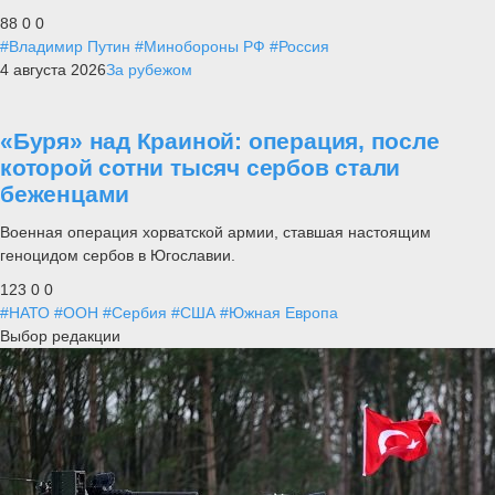
88
0
0
#Владимир Путин
#Минобороны РФ
#Россия
4 августа 2026
За рубежом
«Буря» над Краиной: операция, после
которой сотни тысяч сербов стали
беженцами
Военная операция хорватской армии, ставшая настоящим
геноцидом сербов в Югославии.
123
0
0
#НАТО
#ООН
#Сербия
#США
#Южная Европа
Выбор редакции