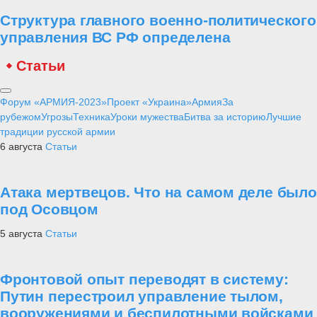
Структура главного военно-политического
управления ВС РФ определена
Статьи
Форум «АРМИЯ-2023»
Проект «Украина»
Армия
За
рубежом
Угрозы
Техника
Уроки мужества
Битва за историю
Лучшие
традиции русской армии
6 августа
Статьи
Атака мертвецов. Что на самом деле было
под Осовцом
5 августа
Статьи
Фронтовой опыт переводят в систему:
Путин перестроил управление тылом,
вооружениями и беспилотными войсками