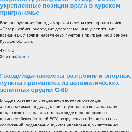
укрепленные позиции врага в Курском
приграничье
Военнослужащие бригады морской пехоты группировки войск
«Север» отбили очередные долговременные укреплённые
позиции ВСУ вблизи населённых пунктов в приграничном районе
Курской области.
494
0
0
30 июля
Армия
Гвардейцы-танкисты разгромили опорные
пункты противника из автоматических
зенитных орудий С-60
В ходе проведения специальной военной операции
артиллерийские подразделения группировки войск «Запад»
продолжают выполнять огневые задачи по поражению
артиллерийских батарей ВСУ, разрушению оборонительных
сооружений, подавлению пунктов управления, уничтожению
опорных пунктов, огневых средств, вооружения и военной техники