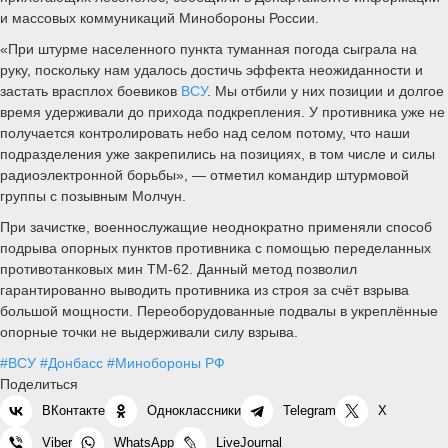
и массовых коммуникаций Минобороны России.
«При штурме населенного пункта туманная погода сыграла на
руку, поскольку нам удалось достичь эффекта неожиданности и
застать врасплох боевиков
ВСУ
. Мы отбили у них позиции и долгое
время удерживали до прихода подкрепления. У противника уже не
получается контролировать небо над селом потому, что наши
подразделения уже закрепились на позициях, в том числе и силы
радиоэлектронной борьбы», — отметил командир штурмовой
группы с позывным Молчун.
При зачистке, военнослужащие неоднократно применяли способ
подрыва опорных пунктов противника с помощью переделанных
противотанковых мин ТМ-62. Данный метод позволил
гарантированно выводить противника из строя за счёт взрыва
большой мощности. Переоборудованные подвалы в укреплённые
опорные точки не выдерживали силу взрыва.
#ВСУ
#Донбасс
#Минобороны РФ
Поделиться
ВКонтакте
Одноклассники
Telegram
X
Viber
WhatsApp
LiveJournal