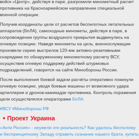
войск «Центр», действуя в паре, разгромили минометный расчет
противника на Красноармейском направлении специальной
военной операции.
Получив координаты цели от расчетов беспилотных летательных
аппаратов (БпЛА), самоходные минометы, действуя в паре, в
сопровождении группы воздушного прикрытия выдвинулись на
огневую позицию. Наведя минометы на цель, военнослужащие
произвели серию выстрелов 120-мм активно-реактивными
снарядами по обнаруженному минометному расчету ВСУ,
осуществив огневую поддержку действий штурмовых
подразделений, говорится на сайте Минобороны России.
После выполнения боевой задачи расчёты оперативно покинули
огневую позицию, уводя боевые машины от возможного удара
артиллерии и дронов-камикадзе противника. Контроль поражения
цели осуществлялся операторами
БпЛА
.
#ВСУ
#Минобороны РФ
Проект Украина
«Анти Россия» - неужели это реальность? Как удалось бесполому
и беспринципному Западу отравить сознание нашего брата, купить