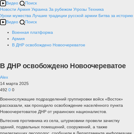
Видео
Поиск
Новости
Армия
Украина
За рубежом
Угрозы
Техника
Уроки мужества
Лучшие традиции русской армии
Битва за историю
Видео
Поиск
Военная платформа
Армия
В ДНР освобождено Новоочереватое
В ДНР освобождено Новоочереватое
Alex
14 марта 2025
492
0
0
Военнослужащие подразделений группировки войск «Восток»
рассказали, как проходило освобождение населённого пункта
Новоочеретоватое ДНР от украинских националистов.
Вытеснив противника из села, штурмовики провели зачистку
зданий, подвальных помещений, сооружений, а также
прилегающих лесополос, сообщили в Департаменте информации