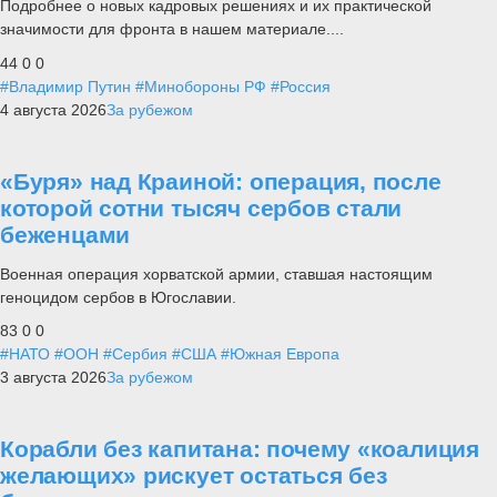
Подробнее о новых кадровых решениях и их практической
значимости для фронта в нашем материале....
44
0
0
#Владимир Путин
#Минобороны РФ
#Россия
4 августа 2026
За рубежом
«Буря» над Краиной: операция, после
которой сотни тысяч сербов стали
беженцами
Военная операция хорватской армии, ставшая настоящим
геноцидом сербов в Югославии.
83
0
0
#НАТО
#ООН
#Сербия
#США
#Южная Европа
3 августа 2026
За рубежом
Корабли без капитана: почему «коалиция
желающих» рискует остаться без