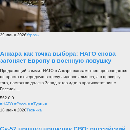
29 июня 2026
Угрозы
Анкара как точка выбора: НАТО снова
загоняет Европу в военную ловушку
Предстоящий саммит НАТО в Анкаре все заметнее превращается
не просто в очередную встречу лидеров альянса, а в проверку
того, насколько далеко Запад готов идти в противостоянии с
Россией....
562
0
0
#НАТО
#Россия
#Турция
16 июня 2026
Техника
Су-57 прошел проверку СВО: российский