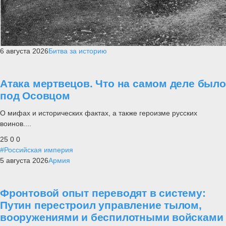
6 августа 2026
Битва за историю
Атака мертвецов. Что на самом деле было
под Осовцом
О мифах и исторических фактах, а также героизме русских
воинов....
25
0
0
#Российская империя
5 августа 2026
Армия
Фронтовой опыт переводят в систему:
Путин перестроил управление тылом,
вооружениями и беспилотными войсками