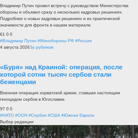
Владимир Путин провел встречу с руководством Министерства
обороны и объявил сразу о нескольких кадровых решениях.
Подробнее о новых кадровых решениях и их практической
значимости для фронта в нашем материале.
61
0
0
#Владимир Путин
#Минобороны РФ
#Россия
4 августа 2026
За рубежом
«Буря» над Краиной: операция, после
которой сотни тысяч сербов стали
беженцами
Военная операция хорватской армии, ставшая настоящим
геноцидом сербов в Югославии.
97
0
0
#НАТО
#ООН
#Сербия
#США
#Южная Европа
Выбор редакции