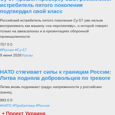
истребитель пятого поколения
подтвердил свой класс
Российский истребитель пятого поколения Су-57 уже нельзя
воспринимать как машину «на перспективу», о которой говорят
только на авиасалонах и в презентациях оборонной
промышленности.
757
0
0
#Россия
#Су-57
9 июня 2026
Угрозы
НАТО стягивает силы к границам России:
Литва подняла добровольцев по тревоге
Литва вновь поднимает градус напряженности у российских
границ.
983
0
0
#НАТО
#Прибалтика
#Россия
Проект Украина