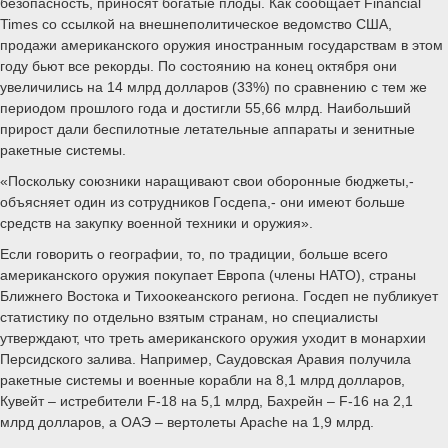
безопасность, приносят богатые плоды. Как сообщает Financial
Times со ссылкой на внешнеполитическое ведомство США,
продажи американского оружия иностранным государствам в этом
году бьют все рекорды. По состоянию на конец октября они
увеличились на 14 млрд долларов (33%) по сравнению с тем же
периодом прошлого года и достигли 55,66 млрд. Наибольший
прирост дали беспилотные летательные аппараты и зенитные
ракетные системы.
«Поскольку союзники наращивают свои оборонные бюджеты,-
объясняет один из сотрудников Госдепа,- они имеют больше
средств на закупку военной техники и оружия».
Если говорить о географии, то, по традиции, больше всего
американского оружия покупает Европа (члены НАТО), страны
Ближнего Востока и Тихоокеанского региона. Госдеп не публикует
статистику по отдельно взятым странам, но специалисты
утверждают, что треть американского оружия уходит в монархии
Персидского залива. Например, Саудовская Аравия получила
ракетные системы и военные корабли на 8,1 млрд долларов,
Кувейт – истребители F-18 на 5,1 млрд, Бахрейн – F-16 на 2,1
млрд долларов, а ОАЭ – вертолеты Apache на 1,9 млрд.