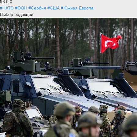
96
0
0
#НАТО
#ООН
#Сербия
#США
#Южная Европа
Выбор редакции