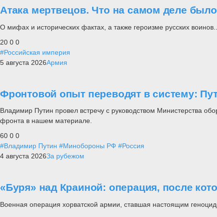
Атака мертвецов. Что на самом деле был
О мифах и исторических фактах, а также героизме русских воинов..
20
0
0
#Российская империя
5 августа 2026
Армия
Фронтовой опыт переводят в систему: П
Владимир Путин провел встречу с руководством Министерства обо
фронта в нашем материале.
60
0
0
#Владимир Путин
#Минобороны РФ
#Россия
4 августа 2026
За рубежом
«Буря» над Краиной: операция, после кот
Военная операция хорватской армии, ставшая настоящим геноцид