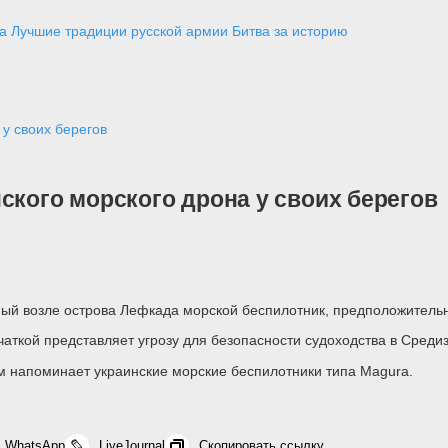
а
Лучшие традиции русской армии
Битва за историю
у своих берегов
ского морского дрона у своих берегов
й возле острова Лефкада морской беспилотник, предположительно,
вчаткой представляет угрозу для безопасности судоходства в Сред
м напоминает украинские морские беспилотники типа Magura.
WhatsApp
LiveJournal
Скопировать ссылку