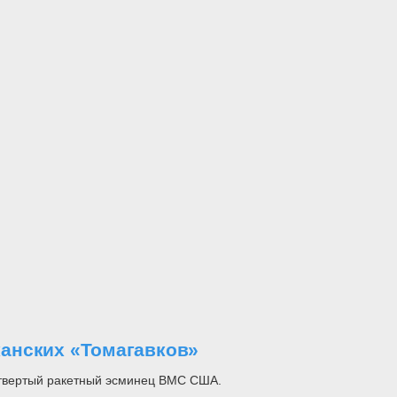
анских «Томагавков»
етвертый ракетный эсминец ВМС США.