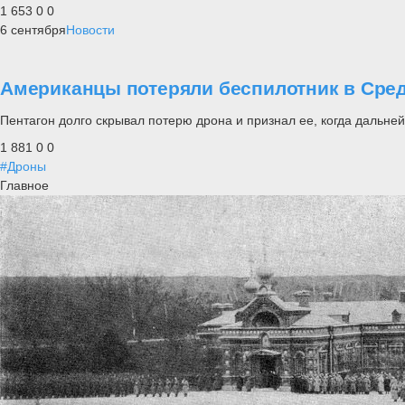
1 653
0
0
6 сентября
Новости
Американцы потеряли беспилотник в Сре
Пентагон долго скрывал потерю дрона и признал ее, когда дальн
1 881
0
0
#Дроны
Главное