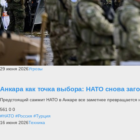
29 июня 2026
Угрозы
Анкара как точка выбора: НАТО снова заг
Предстоящий саммит НАТО в Анкаре все заметнее превращается не п
561
0
0
#НАТО
#Россия
#Турция
16 июня 2026
Техника