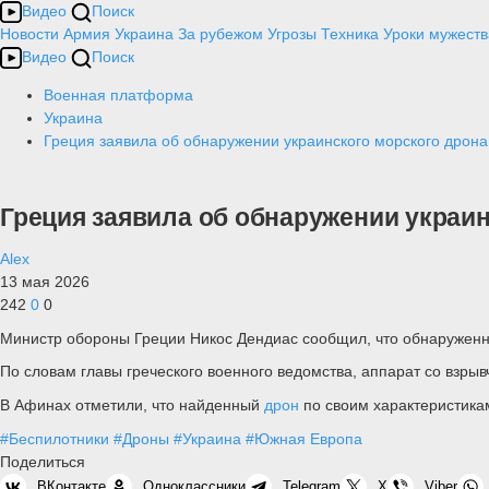
Видео
Поиск
Новости
Армия
Украина
За рубежом
Угрозы
Техника
Уроки мужеств
Видео
Поиск
Военная платформа
Украина
Греция заявила об обнаружении украинского морского дрона 
Греция заявила об обнаружении украин
Alex
13 мая 2026
242
0
0
Министр обороны Греции Никос Дендиас сообщил, что обнаруженны
По словам главы греческого военного ведомства, аппарат со взры
В Афинах отметили, что найденный
дрон
по своим характеристика
#Беспилотники
#Дроны
#Украина
#Южная Европа
Поделиться
ВКонтакте
Одноклассники
Telegram
X
Viber