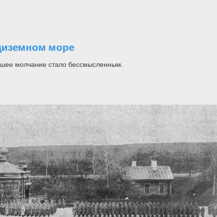
диземном море
ейшее молчание стало бессмысленным.