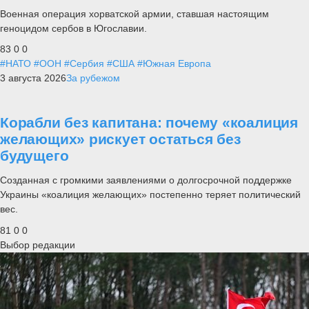
Военная операция хорватской армии, ставшая настоящим
геноцидом сербов в Югославии.
83
0
0
#НАТО
#ООН
#Сербия
#США
#Южная Европа
3 августа 2026
За рубежом
Корабли без капитана: почему «коалиция
желающих» рискует остаться без
будущего
Созданная с громкими заявлениями о долгосрочной поддержке
Украины «коалиция желающих» постепенно теряет политический
вес.
81
0
0
Выбор редакции