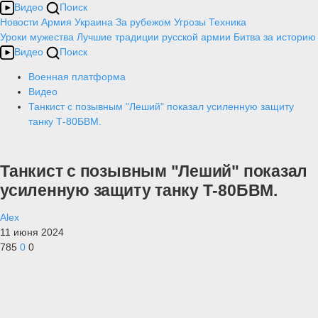
Видео
Поиск
Новости
Армия
Украина
За рубежом
Угрозы
Техника
Уроки мужества
Лучшие традиции русской армии
Битва за историю
Видео
Поиск
Военная платформа
Видео
Танкист с позывным "Леший" показал усиленную защиту
танку Т-80БВМ.
Танкист с позывным "Леший" показал
усиленную защиту танку Т-80БВМ.
Alex
11 июня 2024
785
0
0