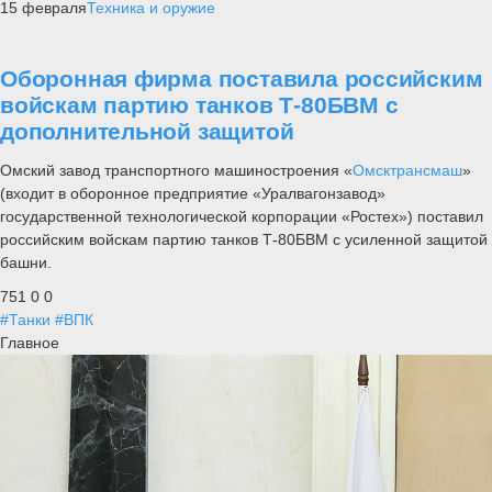
15 февраля
Техника и оружие
Оборонная фирма поставила российским
войскам партию танков Т-80БВМ с
дополнительной защитой
Омский завод транспортного машиностроения «
Омсктрансмаш
»
(входит в оборонное предприятие «Уралвагонзавод»
государственной технологической корпорации «Ростех») поставил
российским войскам партию танков Т-80БВМ с усиленной защитой
башни.
751
0
0
#Танки
#ВПК
Главное