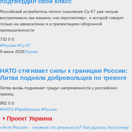
подтвердил свой класс
Российский истребитель пятого поколения Су-57 уже нельзя
воспринимать как машину «на перспективу», о которой говорят
только на авиасалонах и в презентациях оборонной
промышленности.
732
0
0
#Россия
#Су-57
9 июня 2026
Угрозы
НАТО стягивает силы к границам России:
Литва подняла добровольцев по тревоге
Литва вновь поднимает градус напряженности у российских
границ.
982
0
0
#НАТО
#Прибалтика
#Россия
Проект Украина
«Анти Россия» - неужели это реальность? Как удалось бесполому