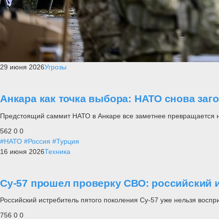
29 июня 2026
Угрозы
Анкара как точка выбора: НАТО снова заг
Предстоящий саммит НАТО в Анкаре все заметнее превращается не п
562
0
0
#НАТО
#Россия
#Турция
16 июня 2026
Техника
Су-57 прошел проверку СВО: российский и
Российский истребитель пятого поколения Су-57 уже нельзя воспр
756
0
0