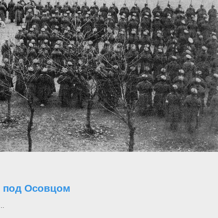
о под Осовцом
..