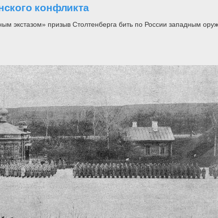
нского конфликта
ным экстазом» призыв Столтенберга бить по России западным ору