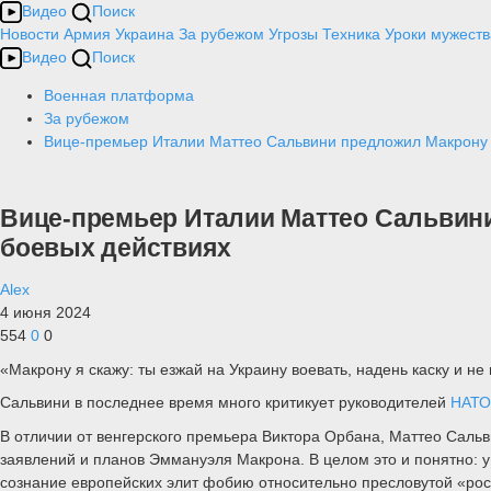
Видео
Поиск
Новости
Армия
Украина
За рубежом
Угрозы
Техника
Уроки мужеств
Видео
Поиск
Военная платформа
За рубежом
Вице-премьер Италии Маттео Сальвини предложил Макрону с
Вице-премьер Италии Маттео Сальвини
боевых действиях
Alex
4 июня 2024
554
0
0
«Макрону я скажу: ты езжай на Украину воевать, надень каску и не
Сальвини в последнее время много критикует руководителей
НАТ
В отличии от венгерского премьера Виктора Орбана, Маттео Сальв
заявлений и планов Эммануэля Макрона. В целом это и понятно: у
сознание европейских элит фобию относительно пресловутой «росс