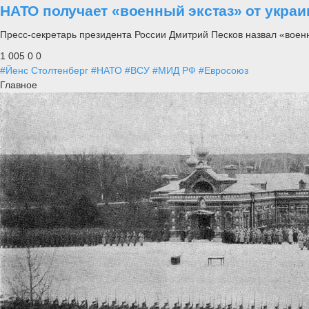
НАТО получает «военный экстаз» от украи
Пресс-секретарь президента России Дмитрий Песков назвал «воен
1 005
0
0
#Йенс Столтенберг
#НАТО
#ВСУ
#МИД РФ
#Евросоюз
Главное