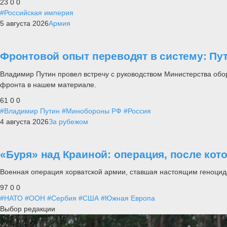
23
0
0
#Российская империя
5 августа 2026
Армия
Фронтовой опыт переводят в систему: П
Владимир Путин провел встречу с руководством Министерства обо
фронта в нашем материале.
61
0
0
#Владимир Путин
#Минобороны РФ
#Россия
4 августа 2026
За рубежом
«Буря» над Краиной: операция, после кот
Военная операция хорватской армии, ставшая настоящим геноцид
97
0
0
#НАТО
#ООН
#Сербия
#США
#Южная Европа
Выбор редакции