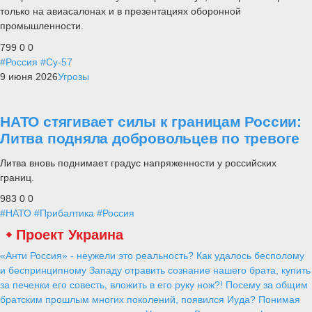
только на авиасалонах и в презентациях оборонной
промышленности.
799
0
0
#Россия
#Су-57
9 июня 2026
Угрозы
НАТО стягивает силы к границам России:
Литва подняла добровольцев по тревоге
Литва вновь поднимает градус напряженности у российских
границ.
983
0
0
#НАТО
#Прибалтика
#Россия
Проект Украина
«Анти Россия» - неужели это реальность? Как удалось бесполому
и беспринципному Западу отравить сознание нашего брата, купить
за печенки его совесть, вложить в его руку нож?! Посему за общим
братским прошлым многих поколений, появился Иуда? Понимая