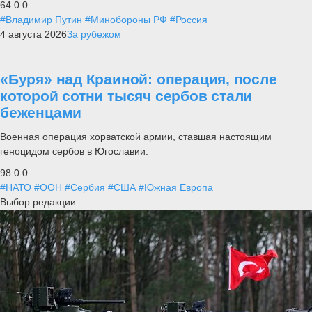
64
0
0
#Владимир Путин
#Минобороны РФ
#Россия
4 августа 2026
За рубежом
«Буря» над Краиной: операция, после
которой сотни тысяч сербов стали
беженцами
Военная операция хорватской армии, ставшая настоящим
геноцидом сербов в Югославии.
98
0
0
#НАТО
#ООН
#Сербия
#США
#Южная Европа
Выбор редакции