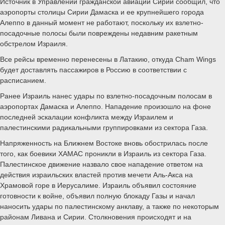
Источник в Управлении гражданской авиации Сирии сообщил, что
аэропорты столицы Сирии Дамаска и ее крупнейшего города
Алеппо в данный момент не работают, поскольку их взлетно-
посадочные полосы были повреждены недавним ракетным
обстрелом Израиля.
Все рейсы временно перенесены в Латакию, откуда Cham Wings
будет доставлять пассажиров в Россию в соответствии с
расписанием.
Ранее Израиль нанес удары по взлетно-посадочным полосам в
аэропортах Дамаска и Алеппо. Нападение произошло на фоне
последней эскалации конфликта между Израилем и
палестинскими радикальными группировками из сектора Газа.
Напряженность на Ближнем Востоке вновь обострилась после
того, как боевики ХАМАС проникли в Израиль из сектора Газа.
Палестинское движение назвало свое нападение ответом на
действия израильских властей против мечети Аль-Акса на
Храмовой горе в Иерусалиме. Израиль объявил состояние
готовности к войне, объявил полную блокаду Газы и начал
наносить удары по палестинскому анклаву, а также по некоторым
районам Ливана и Сирии. Столкновения происходят и на