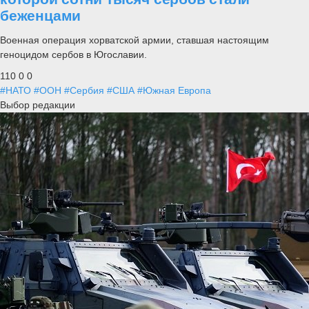
беженцами
Военная операция хорватской армии, ставшая настоящим
геноцидом сербов в Югославии.
110
0
0
#НАТО
#ООН
#Сербия
#США
#Южная Европа
Выбор редакции