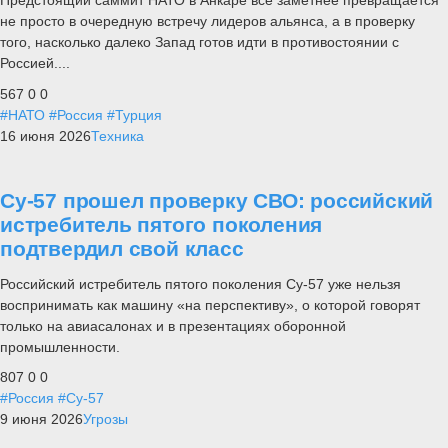
Предстоящий саммит НАТО в Анкаре все заметнее превращается
не просто в очередную встречу лидеров альянса, а в проверку
того, насколько далеко Запад готов идти в противостоянии с
Россией....
567
0
0
#НАТО
#Россия
#Турция
16 июня 2026
Техника
Су-57 прошел проверку СВО: российский
истребитель пятого поколения
подтвердил свой класс
Российский истребитель пятого поколения Су-57 уже нельзя
воспринимать как машину «на перспективу», о которой говорят
только на авиасалонах и в презентациях оборонной
промышленности.
807
0
0
#Россия
#Су-57
9 июня 2026
Угрозы