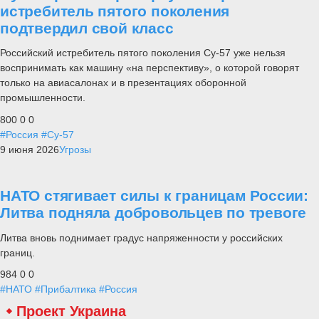
истребитель пятого поколения
подтвердил свой класс
Российский истребитель пятого поколения Су-57 уже нельзя
воспринимать как машину «на перспективу», о которой говорят
только на авиасалонах и в презентациях оборонной
промышленности.
800
0
0
#Россия
#Су-57
9 июня 2026
Угрозы
НАТО стягивает силы к границам России:
Литва подняла добровольцев по тревоге
Литва вновь поднимает градус напряженности у российских
границ.
984
0
0
#НАТО
#Прибалтика
#Россия
Проект Украина