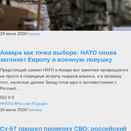
29 июня 2026
Угрозы
Анкара как точка выбора: НАТО снова
загоняет Европу в военную ловушку
Предстоящий саммит НАТО в Анкаре все заметнее превращается
не просто в очередную встречу лидеров альянса, а в проверку
того, насколько далеко Запад готов идти в противостоянии с
Россией....
562
0
0
#НАТО
#Россия
#Турция
16 июня 2026
Техника
Су-57 прошел проверку СВО: российский