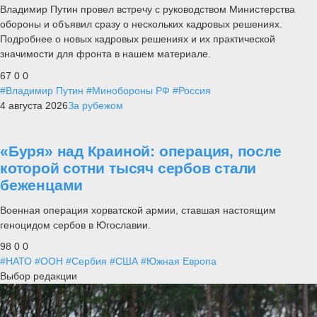
Владимир Путин провел встречу с руководством Министерства
обороны и объявил сразу о нескольких кадровых решениях.
Подробнее о новых кадровых решениях и их практической
значимости для фронта в нашем материале.
67
0
0
#Владимир Путин
#Минобороны РФ
#Россия
4 августа 2026
За рубежом
«Буря» над Краиной: операция, после
которой сотни тысяч сербов стали
беженцами
Военная операция хорватской армии, ставшая настоящим
геноцидом сербов в Югославии.
98
0
0
#НАТО
#ООН
#Сербия
#США
#Южная Европа
Выбор редакции