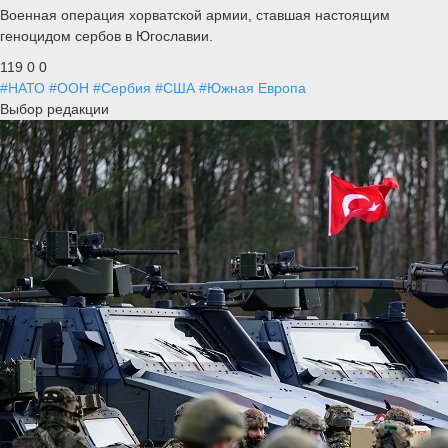
Военная операция хорватской армии, ставшая настоящим
геноцидом сербов в Югославии.
119
0
0
#НАТО
#ООН
#Сербия
#США
#Южная Европа
Выбор редакции