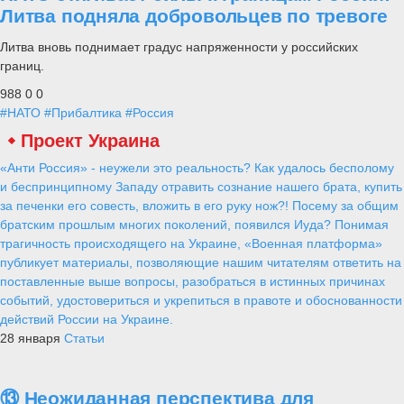
Литва подняла добровольцев по тревоге
Литва вновь поднимает градус напряженности у российских
границ.
988
0
0
#НАТО
#Прибалтика
#Россия
Проект Украина
«Анти Россия» - неужели это реальность? Как удалось бесполому
и беспринципному Западу отравить сознание нашего брата, купить
за печенки его совесть, вложить в его руку нож?! Посему за общим
братским прошлым многих поколений, появился Иуда? Понимая
трагичность происходящего на Украине, «Военная платформа»
публикует материалы, позволяющие нашим читателям ответить на
поставленные выше вопросы, разобраться в истинных причинах
событий, удостовериться и укрепиться в правоте и обоснованности
действий России на Украине.
28 января
Статьи
⑬ Неожиданная перспектива для