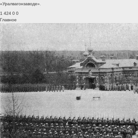
«Уралвагонзаводе».
1 424
0
0
Главное