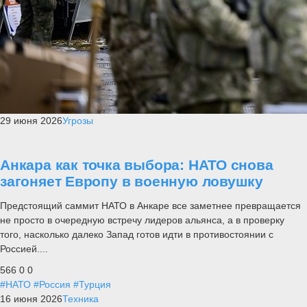
29 июня 2026
Угрозы
Анкара как точка выбора: НАТО снова
загоняет Европу в военную ловушку
Предстоящий саммит НАТО в Анкаре все заметнее превращается
не просто в очередную встречу лидеров альянса, а в проверку
того, насколько далеко Запад готов идти в противостоянии с
Россией....
566
0
0
#НАТО
#Россия
#Турция
16 июня 2026
Техника