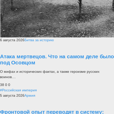
6 августа 2026
Битва за историю
Атака мертвецов. Что на самом деле было
под Осовцом
О мифах и исторических фактах, а также героизме русских
воинов....
38
0
0
#Российская империя
5 августа 2026
Армия
Фронтовой опыт переводят в систему: