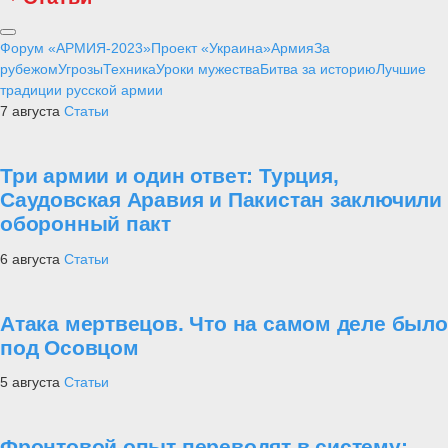
Форум «АРМИЯ-2023»
Проект «Украина»
Армия
За
рубежом
Угрозы
Техника
Уроки мужества
Битва за историю
Лучшие
традиции русской армии
7 августа
Статьи
Три армии и один ответ: Турция,
Саудовская Аравия и Пакистан заключили
оборонный пакт
6 августа
Статьи
Атака мертвецов. Что на самом деле было
под Осовцом
5 августа
Статьи
Фронтовой опыт переводят в систему: