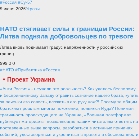
#Россия
#Су-57
9 июня 2026
Угрозы
НАТО стягивает силы к границам России:
Литва подняла добровольцев по тревоге
Литва вновь поднимает градус напряженности у российских
границ.
999
0
0
#НАТО
#Прибалтика
#Россия
Проект Украина
«Анти Россия» - неужели это реальность? Как удалось бесполому
и беспринципному Западу отравить сознание нашего брата, купить
за печенки его совесть, вложить в его руку нож?! Посему за общим
братским прошлым многих поколений, появился Иуда? Понимая
трагичность происходящего на Украине, «Военная платформа»
публикует материалы, позволяющие нашим читателям ответить на
поставленные выше вопросы, разобраться в истинных причинах
событий, удостовериться и укрепиться в правоте и обоснованности