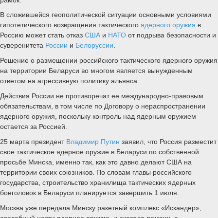
В сложившейся геополитической ситуации основными условиями
гипотетического возвращения тактического
ядерного оружия
в
Россию может стать отказ
США
и
НАТО
от подрыва безопасности и
суверенитета
России
и
Белоруссии
.
Решение о размещении российского тактического ядерного оружия
на территории Беларуси во многом является вынужденным
ответом на агрессивную политику альянса.
Действия России не противоречат ее международно-правовым
обязательствам, в том числе по Договору о нераспространении
ядерного оружия, поскольку контроль над ядерным оружием
остается за Россией.
25 марта президент
Владимир Путин
заявил, что Россия разместит
свое тактическое ядерное оружие в Беларуси по собственной
просьбе Минска, именно так, как это давно делают США на
территории своих союзников. По словам главы российского
государства, строительство хранилища тактических ядерных
боеголовок в Беларуси планируется завершить 1 июля.
Москва уже передала Минску ракетный комплекс «Искандер»,
способный нести ядерное оружие, и оказала помощь в