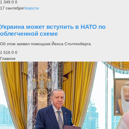
1 349
0
0
17 сентября
Новости
Украина может вступить в НАТО по
облегченной схеме
Об этом заявил помощник Йенса Столтенберга.
1 516
0
0
Главное