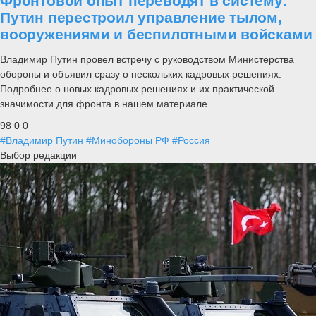
Фронтовой опыт переводят в систему:
Путин перестроил управление тылом,
вооружениями и беспилотными войсками
Владимир Путин провел встречу с руководством Министерства
обороны и объявил сразу о нескольких кадровых решениях.
Подробнее о новых кадровых решениях и их практической
значимости для фронта в нашем материале.
98
0
0
#Владимир Путин
#Минобороны РФ
#Россия
Выбор редакции