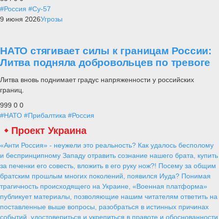
#Россия
#Су-57
9 июня 2026
Угрозы
НАТО стягивает силы к границам России:
Литва подняла добровольцев по тревоге
Литва вновь поднимает градус напряженности у российских
границ.
999
0
0
#НАТО
#Прибалтика
#Россия
Проект Украина
«Анти Россия» - неужели это реальность? Как удалось бесполому
и беспринципному Западу отравить сознание нашего брата, купить
за печенки его совесть, вложить в его руку нож?! Посему за общим
братским прошлым многих поколений, появился Иуда? Понимая
трагичность происходящего на Украине, «Военная платформа»
публикует материалы, позволяющие нашим читателям ответить на
поставленные выше вопросы, разобраться в истинных причинах
событий, удостовериться и укрепиться в правоте и обоснованности