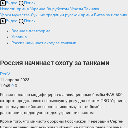
Видео
Поиск
Новости
Армия
Украина
За рубежом
Угрозы
Техника
Уроки мужества
Лучшие традиции русской армии
Битва за историю
Видео
Поиск
Военная платформа
Украина
Россия начинает охоту за танками
Россия начинает охоту за танками
RedV
11 апреля 2023
1 049
0
0
Россия недавно модифицировала авиационные бомбы ФАБ-500,
которые представляют серьезную угрозу для систем ПВО Украины,
поскольку российские военные используют эти бомбы с
расстояния, недоступного для украинских систем.
Кроме того, что министр обороны Российской Федерации Сергей
Шойгу недавно инспектировал объект, на котором была создана