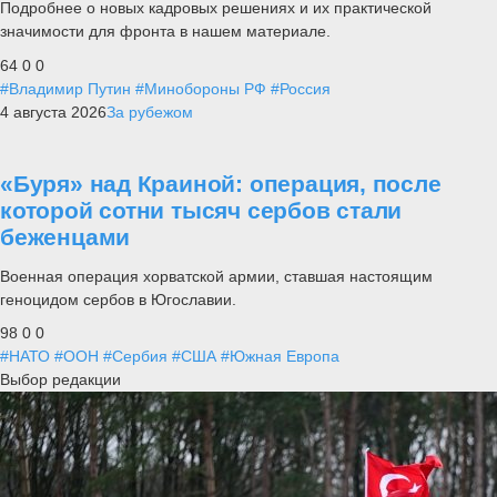
Подробнее о новых кадровых решениях и их практической
значимости для фронта в нашем материале.
64
0
0
#Владимир Путин
#Минобороны РФ
#Россия
4 августа 2026
За рубежом
«Буря» над Краиной: операция, после
которой сотни тысяч сербов стали
беженцами
Военная операция хорватской армии, ставшая настоящим
геноцидом сербов в Югославии.
98
0
0
#НАТО
#ООН
#Сербия
#США
#Южная Европа
Выбор редакции