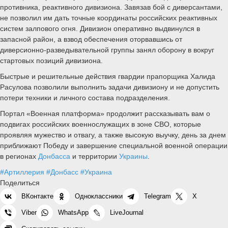
противника, реактивного дивизиона. Завязав бой с диверсантами,
не позволил им дать точные координаты российских реактивных
систем залпового огня. Дивизион оперативно выдвинулся в
запасной район, а взвод обеспечения оторвавшись от
диверсионно-разведывательной группы занял оборону в вокруг
стартовых позиций дивизиона.
Быстрые и решительные действия гвардии прапорщика Халида
Расулова позволили выполнить задачи дивизиону и не допустить
потери техники и личного состава подразделения.
Портал «Военная платформа» продолжит рассказывать вам о
подвигах российских военнослужащих в зоне СВО, которые
проявляя мужество и отвагу, а также высокую выучку, день за днем
приближают Победу и завершение специальной военной операции
в регионах
Донбасса
и территории
Украины
.
#Артиллерия
#Донбасс
#Украина
Поделиться
ВКонтакте
Одноклассники
Telegram
X
Viber
WhatsApp
LiveJournal