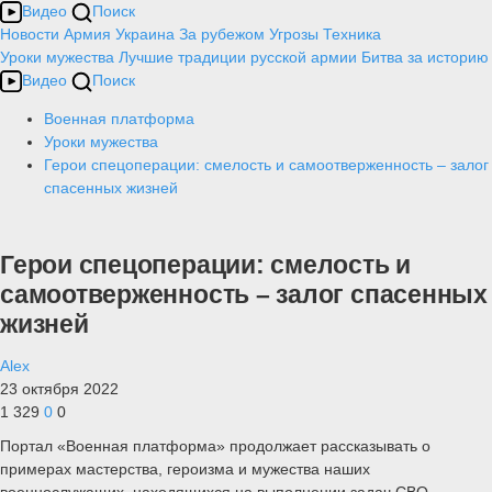
Видео
Поиск
Новости
Армия
Украина
За рубежом
Угрозы
Техника
Уроки мужества
Лучшие традиции русской армии
Битва за историю
Видео
Поиск
Военная платформа
Уроки мужества
Герои спецоперации: смелость и самоотверженность – залог
спасенных жизней
Герои спецоперации: смелость и
самоотверженность – залог спасенных
жизней
Alex
23 октября 2022
1 329
0
0
Портал «Военная платформа» продолжает рассказывать о
примерах мастерства, героизма и мужества наших
военнослужащих, находящихся на выполнении задач СВО.