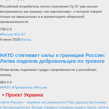
Российский истребитель пятого поколения Су-57 уже нельзя
воспринимать как машину «на перспективу», о которой говорят
только на авиасалонах и в презентациях оборонной
промышленности.
798
0
0
#Россия
#Су-57
9 июня 2026
Угрозы
НАТО стягивает силы к границам России:
Литва подняла добровольцев по тревоге
Литва вновь поднимает градус напряженности у российских
границ.
983
0
0
#НАТО
#Прибалтика
#Россия
Проект Украина
«Анти Россия» - неужели это реальность? Как удалось бесполому
и беспринципному Западу отравить сознание нашего брата, купить