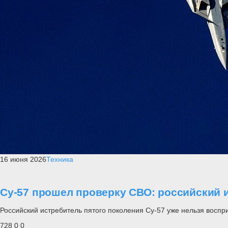
16 июня 2026
Техника
Су-57 прошел проверку СВО: российский и
Российский истребитель пятого поколения Су-57 уже нельзя воспр
728
0
0