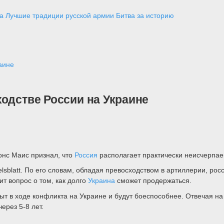
а
Лучшие традиции русской армии
Битва за историю
аине
одстве России на Украине
онс Маис признал, что
Россия
располагает практически неисчерпае
lsblatt. По его словам, обладая превосходством в артиллерии, рос
т вопрос о том, как долго
Украина
сможет продержаться.
пыт в ходе конфликта на Украине и будут боеспособнее. Отвечая 
ерез 5-8 лет.