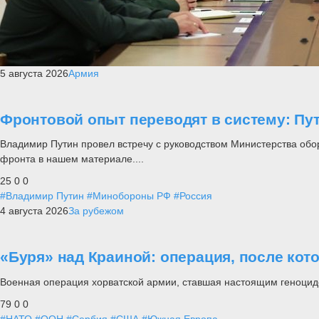
5 августа 2026
Армия
Фронтовой опыт переводят в систему: П
Владимир Путин провел встречу с руководством Министерства обо
фронта в нашем материале....
25
0
0
#Владимир Путин
#Минобороны РФ
#Россия
4 августа 2026
За рубежом
«Буря» над Краиной: операция, после кот
Военная операция хорватской армии, ставшая настоящим геноцид
79
0
0
#НАТО
#ООН
#Сербия
#США
#Южная Европа