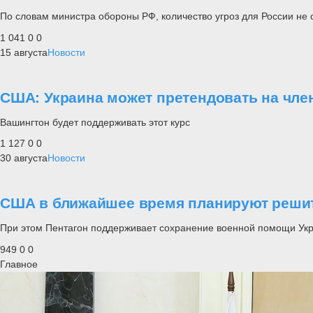
По словам министра обороны РФ, количество угроз для России не
1 041
0
0
15 августа
Новости
США: Украина может претендовать на чле
Вашингтон будет поддерживать этот курс
1 127
0
0
30 августа
Новости
США в ближайшее время планируют решит
При этом Пентагон поддерживает сохранение военной помощи Ук
949
0
0
Главное