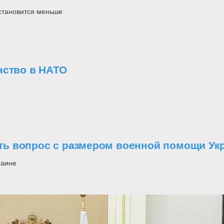
 становится меньше
нство в НАТО
ь вопрос с размером военной помощи Ук
раине