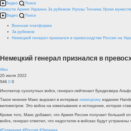
Видео
Поиск
Новости
Армия
Украина
За рубежом
Угрозы
Техника
Уроки мужеств
Видео
Поиск
Военная платформа
За рубежом
Немецкий генерал признался в превосходстве России на Укр
Немецкий генерал признался в превосх
Alex
20 июля 2022
946
0
0
Инспектор сухопутных войск, генерал-лейтенант Бундесвера Альф
Такое мнение Маис выразил в интервью
немецкому
изданию Hande
километром. Это война на изматывание и истощение, которая стави
Кроме того, Маис добавил, что Армия России получает большой о
войск, генерал отметил, что недостатки в войсках будут устранены ч
#Германия
#Россия
#Украина