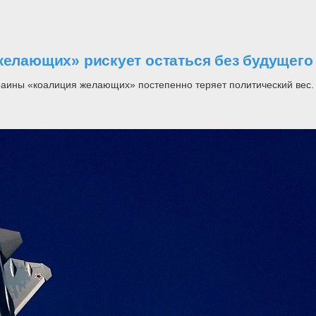
желающих» рискует остаться без будущего
раины «коалиция желающих» постепенно теряет политический вес.