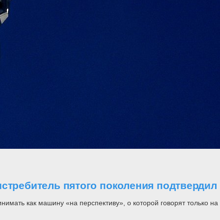
стребитель пятого поколения подтвердил 
инимать как машину «на перспективу», о которой говорят только н