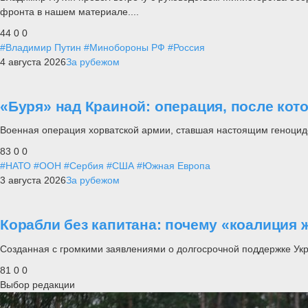
фронта в нашем материале....
44
0
0
#Владимир Путин
#Минобороны РФ
#Россия
4 августа 2026
За рубежом
«Буря» над Краиной: операция, после кот
Военная операция хорватской армии, ставшая настоящим геноцид
83
0
0
#НАТО
#ООН
#Сербия
#США
#Южная Европа
3 августа 2026
За рубежом
Корабли без капитана: почему «коалиция 
Созданная с громкими заявлениями о долгосрочной поддержке Ук
81
0
0
Выбор редакции