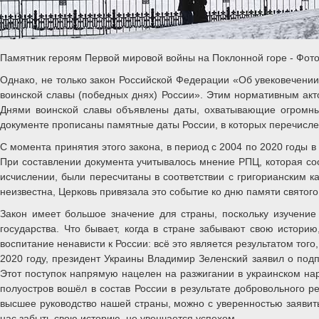
Памятник героям Первой мировой войны на Поклонной горе - Фот
Однако, не только закон Российской Федерации «Об увековечени
воинской славы (победных днях) России». Этим нормативным ак
Днями воинской славы объявлены даты, охватывающие огромны
документе прописаны памятные даты России, в которых перечисле
С момента принятия этого закона, в период с 2004 по 2020 годы в
При составлении документа учитывалось мнение РПЦ, которая со
исчислении, были пересчитаны в соответствии с григорианским к
неизвестна, Церковь привязала это событие ко дню памяти святог
Закон имеет большое значение для страны, поскольку изучение
государства. Что бывает, когда в стране забывают свою истори
воспитание ненависти к России: всё это является результатом того
2020 году, президент Украины Владимир Зеленский заявил о под
Этот поступок напрямую нацелен на разжигании в украинском наро
полуостров вошёл в состав России в результате добровольного 
высшее руководство нашей страны, можно с уверенностью заявить
нас забыть свою историю, не увенчается успехом.