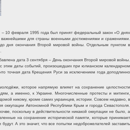
ю – 10 февраля 1995 года был принят федеральный закон «О днях
ы важнейшими для страны военными достижениями и сражениями.
до дня окончания Второй мировой войны. Отдельным пунктом в
.
добавлена дата 3 сентября – День окончания Второй мировой войны.
и с этим даты событий, произошедших при юлианском календарном
 что точная дата Крещения Руси за исключением года доподлинно
 молодёжи, которое напрямую влияет на сохранение целостности
едям, а именно, к Украине. Многочисленные протесты и митинги,
ведомой никому, кроме самих украинцев, истории. Совсем недавно, в
ия оккупации Автономной Республики Крым и города Севастополя.
чве, поскольку в действительности никакой оккупации не было, а
авленные на сохранение исторической памяти, которые принимает
е будут. А это значит, что все попытки недоброжелателей заставит