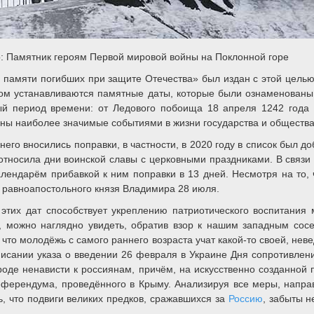
о: Памятник героям Первой мировой войны на Поклонной горе
и памяти погибших при защите Отечества» был издан с этой цель
том устанавливаются памятные даты, которые были ознаменован
й период времени: от Ледового побоища 18 апреля 1242 года 
ны наиболее значимые событиями в жизни государства и общества
 него вносились поправки, в частности, в 2020 году в список был 
относила дни воинской славы с церковными праздниками. В связ
алендарём прибавкой к ним поправки в 13 дней. Несмотря на то,
о равноапостольного князя Владимира 28 июля.
 этих дат способствует укреплению патриотического воспитания
ю, можно наглядно увидеть, обратив взор к нашим западным сос
, что молодёжь с самого раннего возраста учат какой-то своей, не
писании указа о введении 26 февраля в Украине Дня сопротивлен
де ненависти к россиянам, причём, на искусственно созданной по
референдума, проведённого в Крыму. Анализируя все меры, напр
, что подвиги великих предков, сражавшихся за
Россию
, забыты н