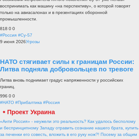
воспринимать как машину «на перспективу», о которой говорят
только на авиасалонах и в презентациях оборонной
промышленности.
818
0
0
#Россия
#Су-57
9 июня 2026
Угрозы
НАТО стягивает силы к границам России:
Литва подняла добровольцев по тревоге
Литва вновь поднимает градус напряженности у российских
границ.
996
0
0
#НАТО
#Прибалтика
#Россия
Проект Украина
«Анти Россия» - неужели это реальность? Как удалось бесполому
и беспринципному Западу отравить сознание нашего брата, купить
за печенки его совесть, вложить в его руку нож?! Посему за общим