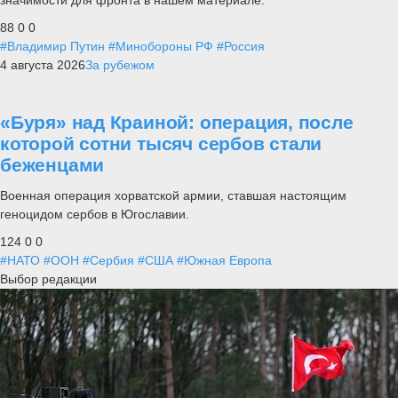
88
0
0
#Владимир Путин
#Минобороны РФ
#Россия
4 августа 2026
За рубежом
«Буря» над Краиной: операция, после
которой сотни тысяч сербов стали
беженцами
Военная операция хорватской армии, ставшая настоящим
геноцидом сербов в Югославии.
124
0
0
#НАТО
#ООН
#Сербия
#США
#Южная Европа
Выбор редакции