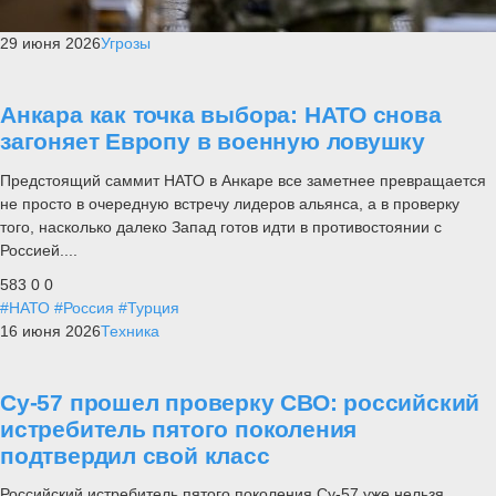
29 июня 2026
Угрозы
Анкара как точка выбора: НАТО снова
загоняет Европу в военную ловушку
Предстоящий саммит НАТО в Анкаре все заметнее превращается
не просто в очередную встречу лидеров альянса, а в проверку
того, насколько далеко Запад готов идти в противостоянии с
Россией....
583
0
0
#НАТО
#Россия
#Турция
16 июня 2026
Техника
Су-57 прошел проверку СВО: российский
истребитель пятого поколения
подтвердил свой класс
Российский истребитель пятого поколения Су-57 уже нельзя