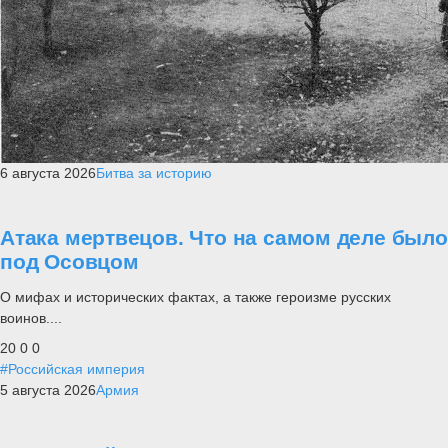
6 августа 2026
Битва за историю
Атака мертвецов. Что на самом деле было
под Осовцом
О мифах и исторических фактах, а также героизме русских
воинов....
20
0
0
#Российская империя
5 августа 2026
Армия