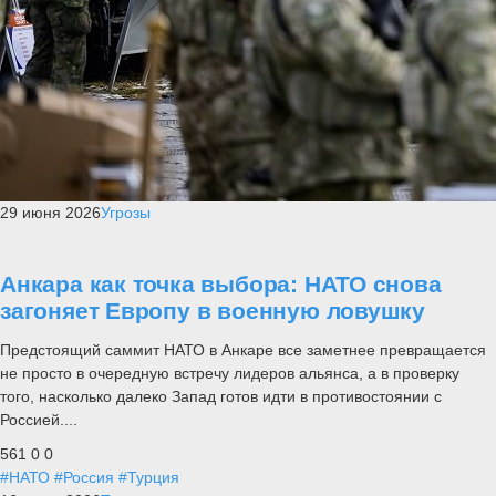
29 июня 2026
Угрозы
Анкара как точка выбора: НАТО снова
загоняет Европу в военную ловушку
Предстоящий саммит НАТО в Анкаре все заметнее превращается
не просто в очередную встречу лидеров альянса, а в проверку
того, насколько далеко Запад готов идти в противостоянии с
Россией....
561
0
0
#НАТО
#Россия
#Турция