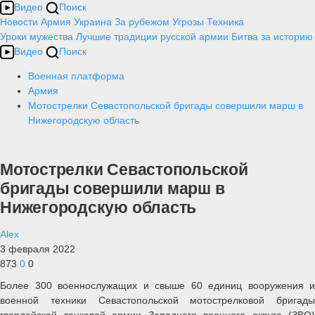
Видео
Поиск
Новости
Армия
Украина
За рубежом
Угрозы
Техника
Уроки мужества
Лучшие традиции русской армии
Битва за историю
Видео
Поиск
Военная платформа
Армия
Мотострелки Севастопольской бригады совершили марш в
Нижегородскую область
Мотострелки Севастопольской
бригады совершили марш в
Нижегородскую область
Alex
3 февраля 2022
873
0
0
Более 300 военнослужащих и свыше 60 единиц вооружения и
военной техники Севастопольской мотострелковой бригады
гвардейской танковой армии Западного военного округа (ЗВО)