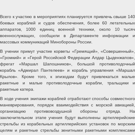
Всего к участию в мероприятиях планируется привлечь свыше 140
боевых кораблей и судов обеспечения, более 60 летательных
аппаратов, 1000 единиц военной техники, около 10 тысяч
военнослужащих, сообщили в Департаменте информации и
массовых коммуникаций Минобороны России.
В учении примут участие корветы «Гремящий», «Совершенный»,
«Громкий» и «Герой Российской Федерации Алдар Цыденжапов»,
фрегат «Маршал Шапошников», большой противолодочный
корабль «Адмирал Пантелеев» и корабль управления «Маршал
Крылов». Кроме того, к эпизодам будут привлекаться малые
ракетные и малые противолодочные корабли, тральщики и
ракетные катера.
В ходе учения экипажи кораблей отработают способы совместного
маневрирования, порядок взаимодействия с морской авиацией,
организацию противовоздушной обороны отряда. На
заключительном этапе учения будут выполнены артиллерийские
стрельбы из корабельных артиллерийских установок по морским
целям и ракетные стрельбы зенитными ракетными комплексами