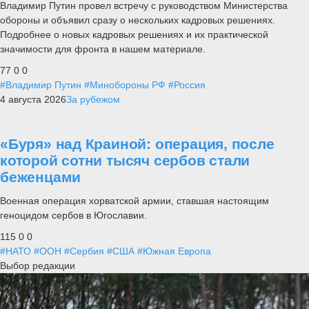
Владимир Путин провел встречу с руководством Министерства
обороны и объявил сразу о нескольких кадровых решениях.
Подробнее о новых кадровых решениях и их практической
значимости для фронта в нашем материале.
77
0
0
#Владимир Путин
#Минобороны РФ
#Россия
4 августа 2026
За рубежом
«Буря» над Краиной: операция, после
которой сотни тысяч сербов стали
беженцами
Военная операция хорватской армии, ставшая настоящим
геноцидом сербов в Югославии.
115
0
0
#НАТО
#ООН
#Сербия
#США
#Южная Европа
Выбор редакции