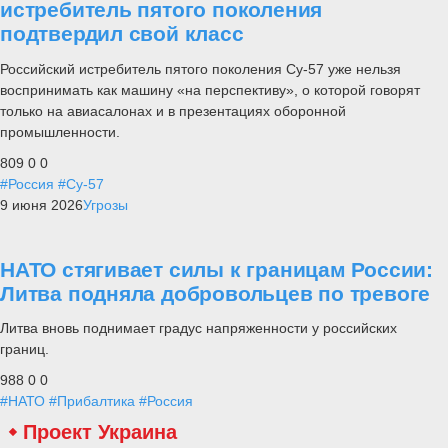
истребитель пятого поколения
подтвердил свой класс
Российский истребитель пятого поколения Су-57 уже нельзя
воспринимать как машину «на перспективу», о которой говорят
только на авиасалонах и в презентациях оборонной
промышленности.
809
0
0
#Россия
#Су-57
9 июня 2026
Угрозы
НАТО стягивает силы к границам России:
Литва подняла добровольцев по тревоге
Литва вновь поднимает градус напряженности у российских
границ.
988
0
0
#НАТО
#Прибалтика
#Россия
Проект Украина