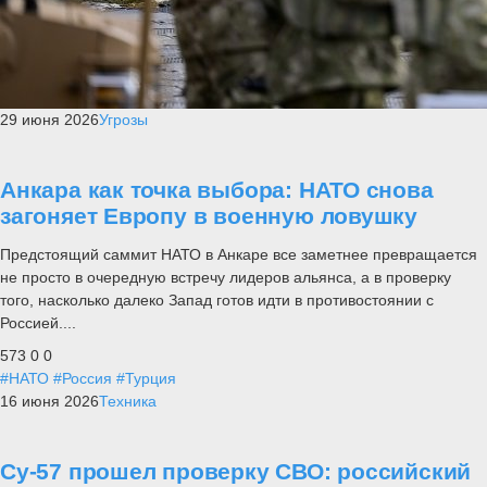
29 июня 2026
Угрозы
Анкара как точка выбора: НАТО снова
загоняет Европу в военную ловушку
Предстоящий саммит НАТО в Анкаре все заметнее превращается
не просто в очередную встречу лидеров альянса, а в проверку
того, насколько далеко Запад готов идти в противостоянии с
Россией....
573
0
0
#НАТО
#Россия
#Турция
16 июня 2026
Техника
Су-57 прошел проверку СВО: российский