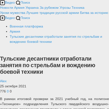
Видео
Поиск
Новости
Армия
Украина
За рубежом
Угрозы
Техника
Уроки мужества
Лучшие традиции русской армии
Битва за историю
Видео
Поиск
Военная платформа
Армия
Тульские десантники отработали занятия по стрельбам и
вождению боевой техники
Тульские десантники отработали
занятия по стрельбам и вождению
боевой техники
Alex
25 октября 2021
776
0
0
В рамках итоговой проверки за 2021 учебный год, на полигоне
«Тесницкое» подразделения Тульского гвардейского воздушно-
десантного соединения приступили к сдаче огневой подготовки, а