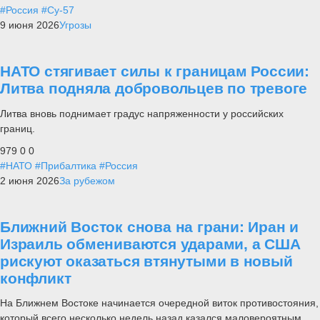
#Россия
#Су-57
9 июня 2026
Угрозы
НАТО стягивает силы к границам России:
Литва подняла добровольцев по тревоге
Литва вновь поднимает градус напряженности у российских
границ.
979
0
0
#НАТО
#Прибалтика
#Россия
2 июня 2026
За рубежом
Ближний Восток снова на грани: Иран и
Израиль обмениваются ударами, а США
рискуют оказаться втянутыми в новый
конфликт
На Ближнем Востоке начинается очередной виток противостояния,
который всего несколько недель назад казался маловероятным.