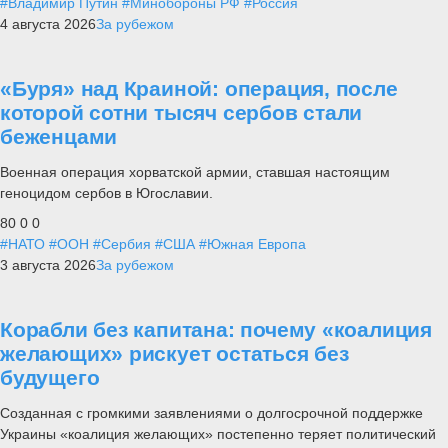
#Владимир Путин
#Минобороны РФ
#Россия
4 августа 2026
За рубежом
«Буря» над Краиной: операция, после
которой сотни тысяч сербов стали
беженцами
Военная операция хорватской армии, ставшая настоящим
геноцидом сербов в Югославии.
80
0
0
#НАТО
#ООН
#Сербия
#США
#Южная Европа
3 августа 2026
За рубежом
Корабли без капитана: почему «коалиция
желающих» рискует остаться без
будущего
Созданная с громкими заявлениями о долгосрочной поддержке
Украины «коалиция желающих» постепенно теряет политический