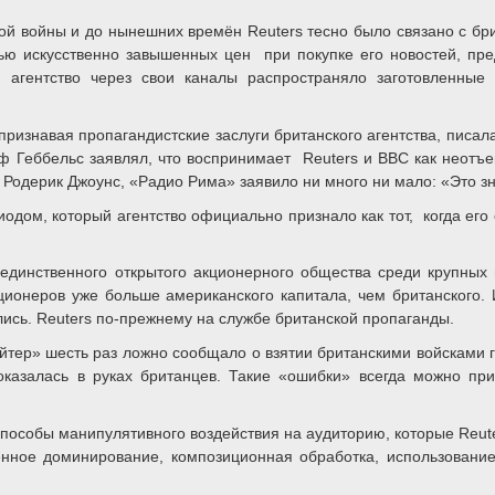
й войны и до нынешних времён Reuters тесно было связано с бри
ью искусственно завышенных цен при покупке его новостей, пре
 агентство через свои каналы распространяло заготовленные
ризнавая пропагандистские заслуги британского агентства, писала
 Геббельс заявлял, что воспринимает Reuters и BBC как неотъе
 Родерик Джоунс, «Радио Рима» заявило ни много ни мало: «Это зн
ом, который агентство официально признало как тот, когда его 
 единственного открытого акционерного общества среди крупны
ионеров уже больше американского капитала, чем британского.
лись. Reuters по-прежнему на службе британской пропаганды.
ейтер» шесть раз ложно сообщало о взятии британскими войсками 
оказалась в руках британцев. Такие «ошибки» всегда можно пр
пособы манипулятивного воздействия на аудиторию, которые Reute
енное доминирование, композиционная обработка, использовани