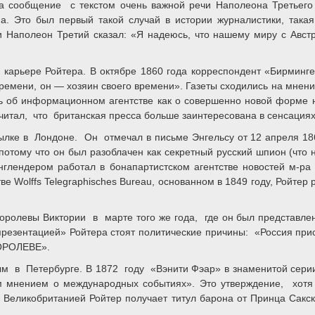
гда сообщение с текстом очень важной речи Наполеона Третье
а. Это был первый такой случай в истории журналистики, така
 Наполеон Третий сказал: «Я надеюсь, что нашему миру с Авст
ьере Ройтера. В октябре 1860 года корреспондент «Бирмингемс
 времени, он — хозяин своего времени». Газеты сходились на мнен
 об информационном агентстве как о совершенно новой форме н
считал, что британская пресса больше заинтересована в сенсациях
лке в Лондоне. Он отмечал в письме Энгельсу от 12 апреля 1860
 потому что он был разоблачен как секретный русский шпион (чт
Энглендером работал в бонапартистском агентстве новостей м-р
ве Wolffs Telegraphisches Bureau, основанном в 1849 году, Ройте
оролевы Виктории в марте того же года, где он был представл
 «презентацией» Ройтера стоят политические причины: «Россия п
КОРОЛЕВЕ».
м в Петербурге. В 1872 году «Вэнити Фэар» в знаменитой серии 
 мнением о международных событиях». Это утверждение, хотя 
 Великобританией Ройтер получает титул барона от Принца Сакско