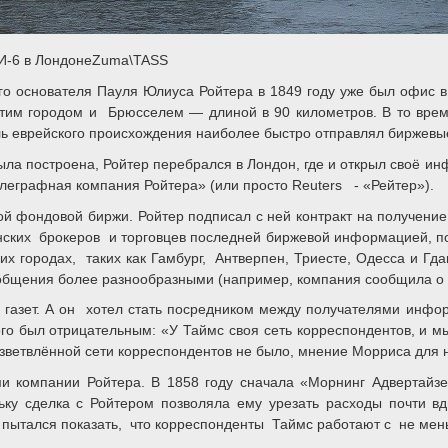
МИ-6 в ЛондонеZuma\TASS
 его основателя Пауля Юлиуса Ройтера в 1849 году уже был офис
 этим городом и Брюсселем — длиной в 90 километров. В то вр
 еврейского происхождения наиболее быстро отправлял биржевые
ла построена, Ройтер перебрался в Лондон, где и открыл своё и
елеграфная компания Ройтера» (или просто Reuters - «Рейтер»).
й фондовой биржи. Ройтер подписал с ней контракт на получение
ских брокеров и торговцев последней биржевой информацией, пол
 городах, таких как Гамбург, Антверпен, Триесте, Одесса и Гд
общения более разнообразными (например, компания сообщила о п
 газет. А он хотел стать посредником между получателями инфор
о был отрицательным: «У Таймс своя сеть корреспондентов, и мы 
азветвлённой сети корреспондентов не было, мнение Морриса для н
ми компании Ройтера. В 1858 году сначала «Морнинг Адвертайзе
льку сделка с Ройтером позволяла ему урезать расходы почти
е пытался показать, что корреспонденты Таймс работают с не ме