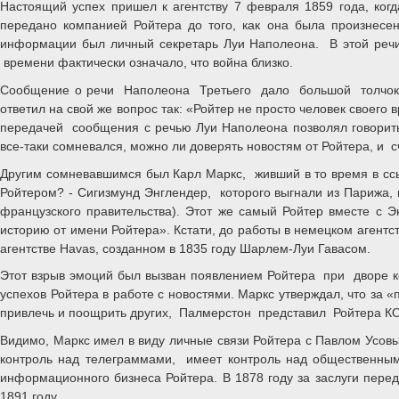
Настоящий успех пришел к агентству 7 февраля 1859 года, ко
передано компанией Ройтера до того, как она была произнесен
информации был личный секретарь Луи Наполеона. В этой речи
времени фактически означало, что война близко.
Сообщение о речи Наполеона Третьего дало большой толчок кар
ответил на свой же вопрос так: «Ройтер не просто человек своего
передачей сообщения с речью Луи Наполеона позволял говорить
все-таки сомневался, можно ли доверять новостям от Ройтера, и 
Другим сомневавшимся был Карл Маркс, живший в то время в ссы
Ройтером? - Сигизмунд Энглендер, которого выгнали из Парижа,
французского правительства). Этот же самый Ройтер вместе с 
историю от имени Ройтера». Кстати, до работы в немецком агентст
агентстве Havas, созданном в 1835 году Шарлем-Луи Гавасом.
Этот взрыв эмоций был вызван появлением Ройтера при дворе к
успехов Ройтера в работе с новостями. Маркс утверждал, что за
привлечь и поощрить других, Палмерстон представил Ройтера 
Видимо, Маркс имел в виду личные связи Ройтера с Павлом Усовы
контроль над телеграммами, имеет контроль над общественным
информационного бизнеса Ройтера. В 1878 году за заслуги перед
1891 году.