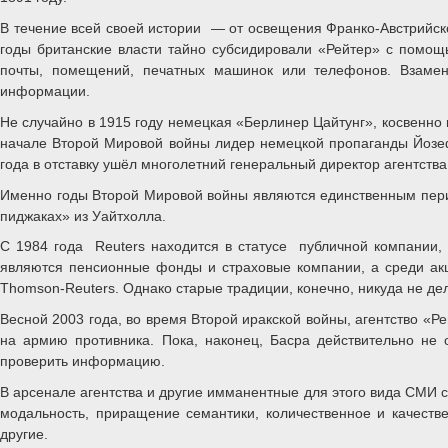
В течение всей своей истории — от освещения Франко-Австрийско
годы британские власти тайно субсидировали «Рейтер» с помощ
почты, помещений, печатных машинок или телефонов. Взамен
информации.
Не случайно в 1915 году немецкая «Берлинер Цайтунг», косвенно п
начале Второй Мировой войны лидер немецкой пропаганды Йозеф
года в отставку ушёл многолетний генеральный директор агентства
Именно годы Второй Мировой войны являются единственным период
пиджаках» из Уайтхолла.
С 1984 года Reuters находится в статусе публичной компании,
являются пенсионные фонды и страховые компании, а среди акц
Thomson-Reuters. Однако старые традиции, конечно, никуда не де
Весной 2003 года, во время Второй иракской войны, агентство «Р
на армию противника. Пока, наконец, Басра действительно не 
проверить информацию.
В арсенале агентства и другие имманентные для этого вида СМИ с
модальность, приращение семантики, количественное и качеств
другие.