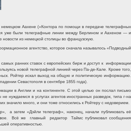
 в немецком Аахене («Контора по помощи в передаче телеграфных
емя уже были телеграфные линии между Берлином и Аахеном — и
 новости из немецкой столицы во французскую.
нформационное агентство, которое сначала называлось «Подводный
 самых ранних ставок с европейских бирж и доступ к информации
ьзуясь новой телеграфной линией через Па-де-Кале. Кроме того,
аньск. Ройтер искал выход на общую и политическую информацию.
адении Севастополя в сентябре 1855 года).
мации в Англии и на континенте. С этой целью он послал письмо
не нуждаемся в услугах агентов иностранных разведок, типа г-на
их значило много, и они тоже относились к Ройтеру с недоверием.
р», а затем «Дэйли телеграф», наконец, начали публиковать её
 вдвое. Всё же главный редактор Таймс публиковал сообщения
ньшей оперативностью.