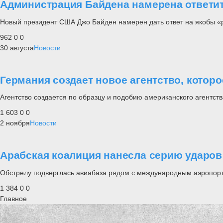
Администрация Байдена намерена ответит
Новый президент США Джо Байден намерен дать ответ на якобы «
962
0
0
30 августа
Новости
Германия создает новое агентство, котор
Агентство создается по образцу и подобию американского агентст
1 603
0
0
2 ноября
Новости
Арабская коалиция нанесла серию ударов
Обстрелу подверглась авиабаза рядом с международным аэропор
1 384
0
0
Главное