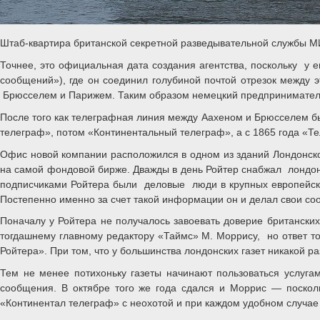
Штаб-квартира британской секретной разведывательной службы 
Точнее, это официальная дата создания агентства, поскольку у
сообщений»), где он соединил голубиной почтой отрезок между
Брюсселем и Парижем. Таким образом немецкий предприниматель
После того как телеграфная линия между Аахеном и Брюсселем бы
телеграф», потом «Континентальный телеграф», а с 1865 года «Т
Офис новой компании расположился в одном из зданий Лондонско
на самой фондовой бирже. Дважды в день Ройтер снабжал лондон
подписчиками Ройтера были деловые люди в крупных европейских
Постепенно именно за счет такой информации он и делал свои со
Поначалу у Ройтера не получалось завоевать доверие британских
тогдашнему главному редактору «Таймс» М. Моррису, но ответ тог
Ройтера». При том, что у большинства лондонских газет никакой р
Тем не менее потихоньку газеты начинают пользоваться услуга
сообщения. В октябре того же года сдался и Моррис — поско
«Континентал телеграф» с неохотой и при каждом удобном случа