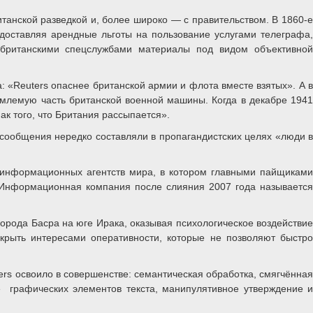
танской разведкой и, более широко — с правительством. В 1860-е
доставляя арендные льготы на пользование услугами телеграфа,
 британскими спецслужбами материалы под видом объективной
: «Reuters опаснее британской армии и флота вместе взятых». А в
млемую часть британской военной машины. Когда в декабре 1941
ак того, что Британия рассыпается».
сообщения нередко составляли в пропагандистских целях «люди в
х информационных агентств мира, в котором главными пайщиками
 Информационная компания после слияния 2007 года называется
города Басра на юге Ирака, оказывая психологическое воздействие
икрыть интересами оперативности, которые не позволяют быстро
rs освоило в совершенстве: семантическая обработка, смягчённая
е графических элементов текста, манипулятивное утверждение и