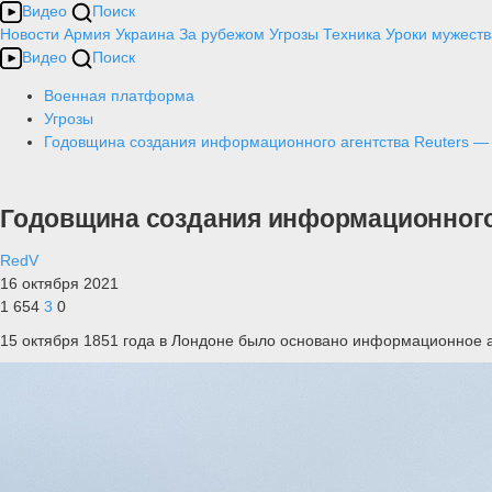
Видео
Поиск
Новости
Армия
Украина
За рубежом
Угрозы
Техника
Уроки мужеств
Видео
Поиск
Военная платформа
Угрозы
Годовщина создания информационного агентства Reuters — 
Годовщина создания информационного 
RedV
16 октября 2021
1 654
3
0
15 октября 1851 года в Лондоне было основано информационное а