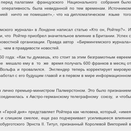
го перед палатами французского Национального собрания было
я оперативность была невиданной по тем временам. Источником
рией ничто не помешает»,- что на дипломатическом языке того
кого журнала» в Лондоне написал статью «Кто он, Ройтер?». И
ии, что Ройтер приобрел значительное влияние в Британии. Успех с
овостной организации. Правда автор «Бирмингемского журнала»
, чем в правдивости новостей.
 года: «Как ты думаешь, кто стоит за этим безграмотным евреем
о не мешало ему в то же время получать 600 франков в месяц от
а Вольфа и провалился. Энглендер теперь корректирует мировую
р работал с его будущим главой и в первом в мире информационном
ен лично премьер-министром Палмерстоном. Это было признанием
рисоединилась к Австро-германскому телеграфному союзу, и чтобы
«Герой дня» представляет Ройтера как человека, который, «имея
и слишком смелое, еще раз подчеркивает усилившееся влияние
бурготского Эрнста II. Титул, признанный Королевой Викторией в