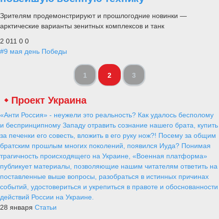
Зрителям продемонстрируют и прошлогодние новинки —
арктические варианты зенитных комплексов и танк
2 011
0
0
#9 мая день Победы
1
2
3
Проект Украина
«Анти Россия» - неужели это реальность? Как удалось бесполому
и беспринципному Западу отравить сознание нашего брата, купить
за печенки его совесть, вложить в его руку нож?! Посему за общим
братским прошлым многих поколений, появился Иуда? Понимая
трагичность происходящего на Украине, «Военная платформа»
публикует материалы, позволяющие нашим читателям ответить на
поставленные выше вопросы, разобраться в истинных причинах
событий, удостовериться и укрепиться в правоте и обоснованности
действий России на Украине.
28 января
Статьи